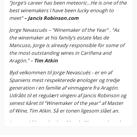
”Jorge’s career has been meteoric...He is one of the
best winemakers I have been lucky enough to
meet”
– Jancis Robinson.com
Jorge Nevascués – “Winemaker of the Year“ . “As
the winemaker at his family’s estate Mas de
Mancuso, Jorge is already responsible for some of
the most outstanding wines in Cariñena and
Aragón.” –
Tim Atkin
Byd velkommen til Jorge Nevascués - er en af
Spaniens mest respekterede ønologer og tredje
generation i en familie af vinmagere fra Aragón.
Udråbt til et regulært vingeni af Jancis Robinson og
senest kåret til ”Winemaker of the year” af Master
of Wine, Tim Atkin. Så er tonen ligesom slået an.
Jorge er idémanden bag Mas de Mancuso, hvor han
driver et kompromisløst terroir-fokuseret projekt i