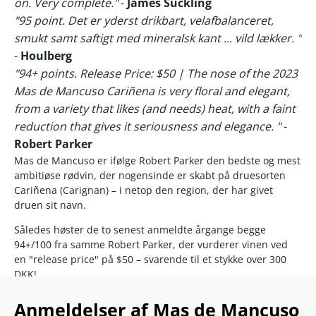
on. Very complete."
-
James Suckling
"95 point. Det er yderst drikbart, velafbalanceret,
smukt samt saftigt med mineralsk kant ... vild lækker. "
-
Houlberg
"94+ points. Release Price: $50 | The nose of the 2023
Mas de Mancuso Cariñena is very floral and elegant,
from a variety that likes (and needs) heat, with a faint
reduction that gives it seriousness and elegance. "
-
Robert Parker
Mas de Mancuso er ifølge Robert Parker den bedste og mest
ambitiøse rødvin, der nogensinde er skabt på druesorten
Cariñena (Carignan) – i netop den region, der har givet
druen sit navn.
Således høster de to senest anmeldte årgange begge
94+/100 fra samme Robert Parker, der vurderer vinen ved
en "release price" på $50 – svarende til et stykke over 300
DKK!
Bag vinen står den anerkendte vinmager Jorge Navascués,
Anmeldelser af Mas de Mancuso
der – udover sit eget familieprojekt Mas de Mancuso – er