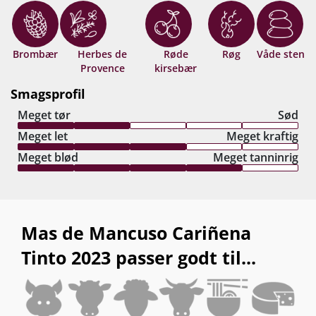
her matcher nemt Priorat-ikoner til den
flerdobbelte pris… Jorge Navascues er for vild!
Drik nu, eller gem 10-15 år fra høståret.
Brombær
Herbes de
Røde
Røg
Våde sten
Provence
kirsebær
Smagsprofil
Meget tør
Sød
Meget let
Meget kraftig
Meget blød
Meget tanninrig
Mas de Mancuso Cariñena
Tinto 2023 passer godt til...