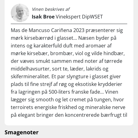
wineries in the whole country. Since 2002 we are working on
you love red Burgundy, this is worth trying.
our personal project – Mas de Mancuso – recovering very
Vinen beskrives af
old high qualityvines – aged between 50-70 years old - at
Isak Broe
Vinekspert DipWSET
almost 700 meters altitude in Aragón. We are based in
Almonacid de la Sierra where we rented a very old winery
Mas de Mancuso Cariñena 2023 præsenterer sig
trying to keep the same winemaking methods than our
mørk kirsebærrød i glasset… Næsen byder på
ancestors had.”
- Jorge Navascués
intens og karakterfuld duft med aromaer af
…
mørke kirsebær, brombær, viol og vilde hindbær,
der væves smukt sammen med noter af tørrede
Nyd den til oksekød, lam, vildt, simremad og modne oste.
Server ved 16-18 °C.
middelhavsurter, sort te, læder, lakrids og
skifermineralitet. Et par slyngture i glasset giver
plads til fine strejf af røg og eksotiske krydderier
fra lagringen på 500-liters franske fade... Vinen
lægger sig smooth og let cremet på tungen, hvor
terroirets energiske friskhed og mineralske nerve
på elegant bringer den koncentrerede bærfrugt til
live. Afslutningen er lang, let fadkrydret og
kompleks med madvenlige tanniner. Kvaliteten
Smagenoter