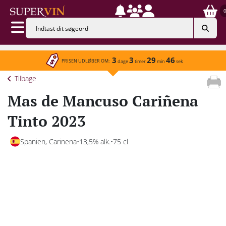
3
3
29
46
PRISEN UDLØBER OM:
dage
timer
min
sek
Tilbage
Mas de Mancuso Cariñena
Tinto 2023
Spanien, Carinena
13,5% alk.
75 cl