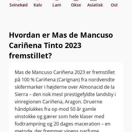
Svinekød
Kalv
Lam
Okse
Asiatisk
Ost
P
Hvordan er Mas de Mancuso
Cariñena Tinto 2023
fremstillet?
Mas de Mancuso Cariñena 2023 er fremstillet
på 100 % Cariñena (Carignan) fra nordvendte
skifermarker i højderne over Almonacid de la
Sierra – den nok mest prestigefyldte landsby i
vinregionen Cariñena, Aragon. Druerne
håndplukkes fra op mod 50 år gamle
vinstokke og gærer som hele klaser med
fodtrampning og 20 dages maceration – en
metode, der fremmer vinens parfume,