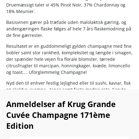
Druemæssigt taler vi 45% Pinot Noir, 37% Chardonnay og
18% Meunier.
Basisvinen gærer på træfade uden malolaktisk gæring, og
andengæringen flaske følges af hele 7 års flaskemodning på
de fine gærrester.
Resultatet er en guddommeligt gylden champagne med fine
bobler samt stor rankhed, kompleksitet og længde i smagen,
der spænder hele vejen fra florale blomster, tørrede
citrusfrugter til marcipan, honningkager, kvæde, limoncello
og toast.... Uforglemmelig Champagne!
Nyd den til enhver festlig lejlighed eller til sushi, kaviar, fisk
og skaldyr, svampe , tapas samt faste modne oste. Servér
ved 8-12°C
Anmeldelser af Krug Grande
Cuvée Champagne 171ème
Edition