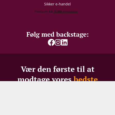
Sikker e-handel
Følg med backstage:
Vær den første til at
modtage vores
bedste
tilbud
Gå ikke glip af skarpe priser, spændende restpartier -
eller 100 DKK i velkomstrabat til nye modtagere