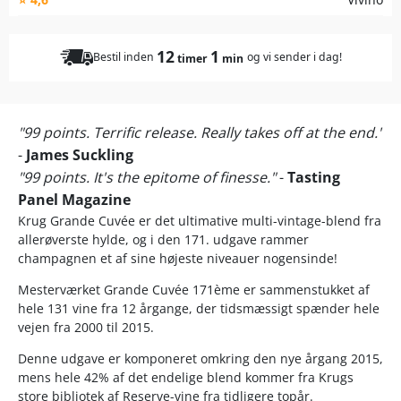
12
1
Bestil inden
og vi sender i dag!
timer
min
"99 points. Terrific release. Really takes off at the end."
-
James Suckling
"99 points. It's the epitome of finesse."
-
Tasting
Panel Magazine
Krug Grande Cuvée er det ultimative multi-vintage-blend fra
allerøverste hylde, og i den 171. udgave rammer
champagnen et af sine højeste niveauer nogensinde!
Mesterværket Grande Cuvée 171ème er sammenstukket af
hele 131 vine fra 12 årgange, der tidsmæssigt spænder hele
vejen fra 2000 til 2015.
Denne udgave er komponeret omkring den nye årgang 2015,
mens hele 42% af det endelige blend kommer fra Krugs
store bibliotek af Reserve-vine fra tidligere topår.