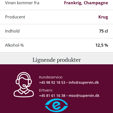
Vinen kommer fra
Frankrig
Champagne
Producent
Krug
Indhold
75 cl
Alkohol-%
12,5 %
Lignende produkter
Servering
8-12°C
Gemmepotentiale
+20 år
Kundeservice:
+45 98 92 18 53
•
info@supervin.dk
Proptype
Champagnekork
Erhverv:
+45 81 61 16 38
•
mso@supervin.dk
Emballage
6 stk. papkasse