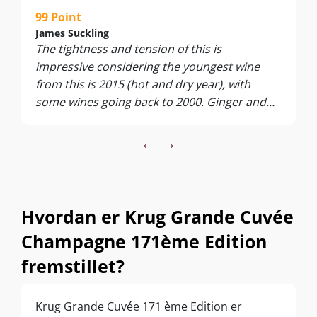
99 Point
James Suckling
The tightness and tension of this is
impressive considering the youngest wine
from this is 2015 (hot and dry year), with
some wines going back to 2000. Ginger and
orange zest. Some creme brulee. It's medium-
bodied with apple, pie crust and floral
←
→
character. It's salty and zesty yet, at the same
time, complex and gorgeous. Chamomile and
other floral teas highlight everything. Turns
rich and flavorful at the finish. Terrific release.
Hvordan er Krug Grande Cuvée
Really takes off at the end.
Champagne 171ème Edition
fremstillet?
Krug Grande Cuvée 171 ème Edition er