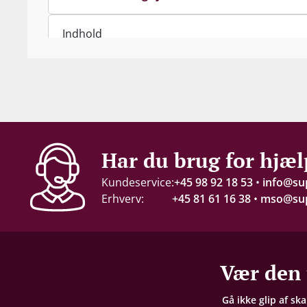
Indhold
75 cl
Alkohol-%
12 %
Servering
Har du brug for hjæl
8-10°C
Kundeservice:
+45 98 92 18 53
•
info@su
Erhverv:
+45 81 61 16 38
•
mso@sup
Gemmepotentiale
+10 år
Proptype
Vær den 
Champagnekork
Gå ikke glip af sk