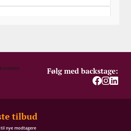
Følg med backstage:
te tilbud
t til nye modtagere