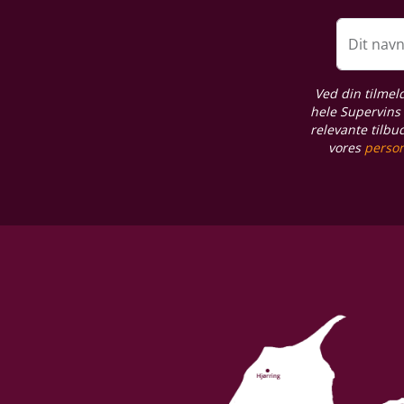
Emballage
6 stk. papkasse
Dit nav
Allergener
Ved din tilmel
Sulferdioxid/ Sulfitter
hele Supervins 
relevante tilbu
vores
person
Restsukker
10 g/L
Syreindhold
4 g/L