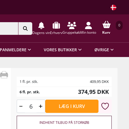
0
Gruppekøb
Min konto
Kurv
Dagens vin
Erhverv
PANMELDERE
VORES BUTIKKER
ØVRIGE
1 fl. pr. stk.
409,95
DKK
374,95
DKK
6 fl. pr. stk.
LÆG I KURV
INDHENT TILBUD PÅ STORKØB