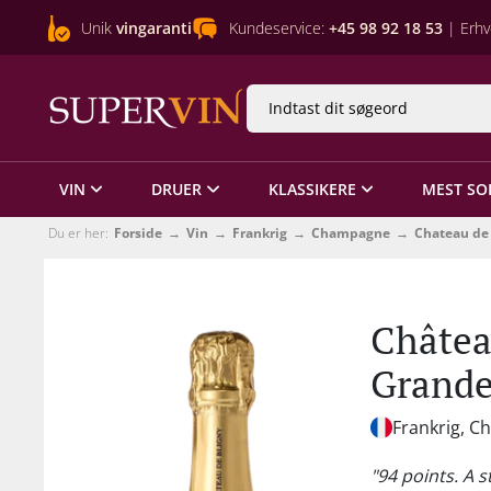
Unik
vingaranti
Kundeservice:
+45 98 92 18 53
| Erhv
VIN
DRUER
KLASSIKERE
MEST SO
Du er her:
Forside
Vin
Frankrig
Champagne
Chateau de
Châtea
Grande
Frankrig, 
"94 points. A 