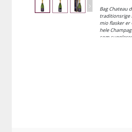
Bag Chateau de
traditionsrige
mio flasker e
hele Champagn
som suppleres 
hektar.