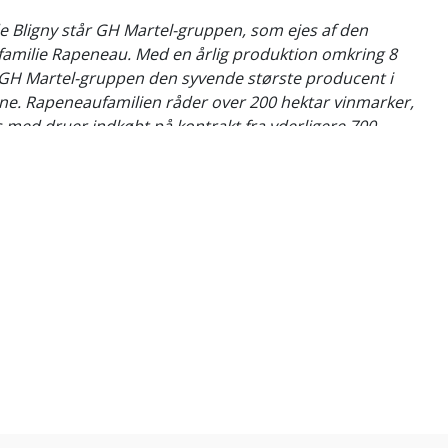
 Bligny står GH Martel-gruppen, som ejes af den
 familie Rapeneau. Med en årlig produktion omkring 8
r GH Martel-gruppen den syvende største producent i
e. Rapeneaufamilien råder over 200 hektar vinmarker,
med druer indkøbt på kontrakt fra yderligere 700