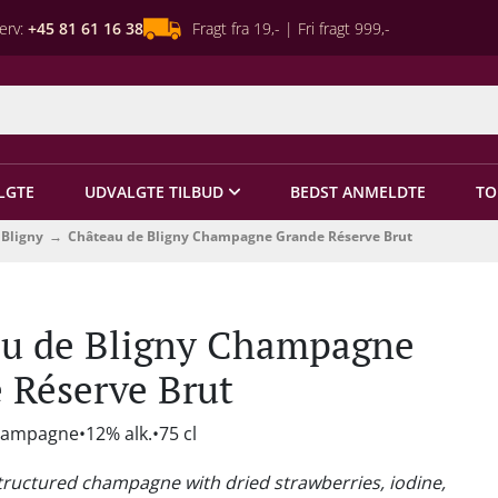
erv:
+45 81 61 16 38
Fragt fra 19,- | Fri fragt 999,-
LGTE
UDVALGTE TILBUD
BEDST ANMELDTE
TO
 Bligny
Château de Bligny Champagne Grande Réserve Brut
u de Bligny Champagne
 Réserve Brut
Champagne
12% alk.
75 cl
structured champagne with dried strawberries, iodine,