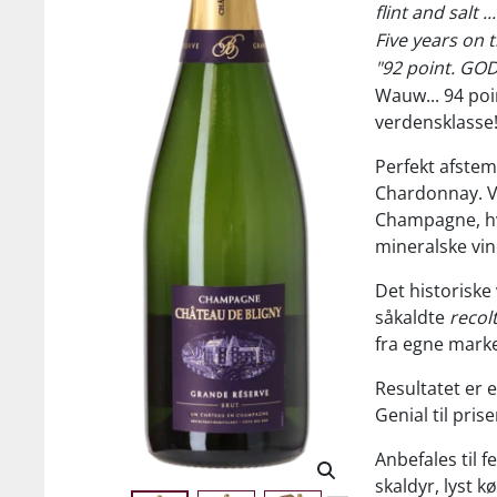
flint and salt 
Five years on t
"92 point. GO
Wauw... 94 po
verdensklasse
Perfekt afstem
Chardonnay. Vi
Champagne, hv
mineralske vin
Det historiske
såkaldte
recol
fra egne marke
Resultatet er 
Genial til pris
Anbefales til f
skaldyr, lyst 