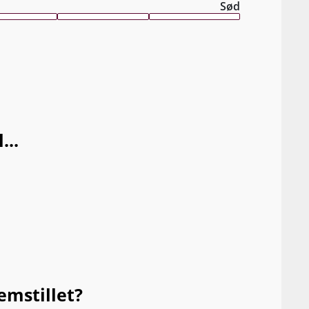
Sød
...
emstillet?