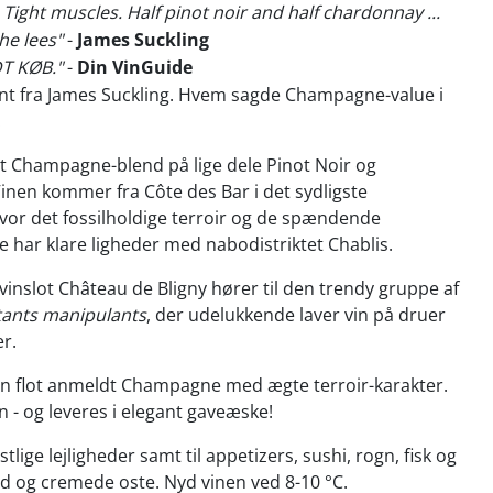
... Tight muscles. Half pinot noir and half chardonnay ...
he lees"
-
James Suckling
DT KØB."
-
Din VinGuide
int fra James Suckling. Hvem sagde Champagne-value i
!
t Champagne-blend på lige dele Pinot Noir og
nen kommer fra Côte des Bar i det sydligste
or det fossilholdige terroir og de spændende
e har klare ligheder med nabodistriktet Chablis.
 vinslot Château de Bligny hører til den trendy gruppe af
tants manipulants
, der udelukkende laver vin på druer
r.
en flot anmeldt Champagne med ægte terroir-karakter.
en - og leveres i elegant gaveæske!
estlige lejligheder samt til appetizers, sushi, rogn, fisk og
kød og cremede oste. Nyd vinen ved 8-10 °C.