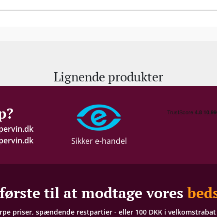
Lignende produkter
p?
pervin.dk
ervin.dk
Sikker e-handel
første til at modtage vores
beds
arpe priser, spændende restpartier - eller 100 DKK i velkomstraba