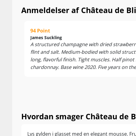
Anmeldelser af Château de B
94 Point
James Suckling
A structured champagne with dried strawberri
flint and salt. Medium-bodied with solid struc
long, flavorful finish. Tight muscles. Half pinot
chardonnay. Base wine 2020. Five years on the
Hvordan smager Château de B
Lys gylden i glasset med en elegant mousse. Fr