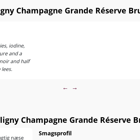
ligny Champagne Grande Réserve Br
es, iodine,
ture and a
 noir and half
 lees.
←
→
ligny Champagne Grande Réserve B
Smagsprofil
ugtig næse