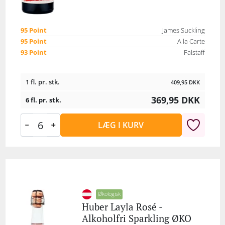
95 Point
James Suckling
95 Point
A la Carte
93 Point
Falstaff
1 fl. pr. stk.
409,95
DKK
369,95
DKK
6 fl. pr. stk.
LÆG I KURV
Økologisk
Huber Layla Rosé -
Alkoholfri Sparkling ØKO