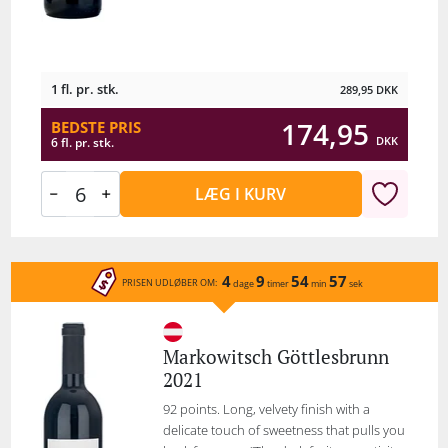
1 fl. pr. stk.
289,95
DKK
174,95
BEDSTE PRIS
DKK
6 fl. pr. stk.
LÆG I KURV
4
9
54
57
PRISEN UDLØBER OM:
dage
timer
min
sek
Markowitsch Göttlesbrunn
2021
92 points. Long, velvety finish with a
delicate touch of sweetness that pulls you