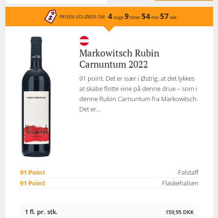
4
9
54
57
PRISEN UDLØBER OM:
dage
timer
min
sek
Markowitsch Rubin
Carnuntum 2022
91 point. Det er især i Østrig, at det lykkes
at skabe flotte vine på denne drue – som i
denne Rubin Carnuntum fra Markowitsch.
Det er...
91 Point
Falstaff
91 Point
Flaskehalsen
1 fl. pr. stk.
159,95
DKK