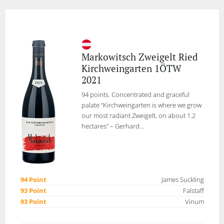
Markowitsch Zweigelt Ried
Kirchweingarten 1ÖTW
2021
94 points. Concentrated and graceful
palate “Kirchweingarten is where we grow
our most radiant Zweigelt, on about 1.2
hectares” – Gerhard...
94 Point
James Suckling
93 Point
Falstaff
93 Point
Vinum