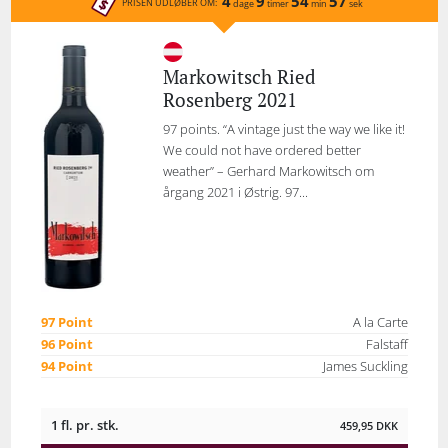
4
9
54
57
PRISEN UDLØBER OM:
dage
timer
min
sek
Markowitsch Ried
Rosenberg 2021
97 points. “A vintage just the way we like it!
We could not have ordered better
weather” – Gerhard Markowitsch om
årgang 2021 i Østrig. 97...
97 Point
A la Carte
96 Point
Falstaff
94 Point
James Suckling
1 fl. pr. stk.
459,95
DKK