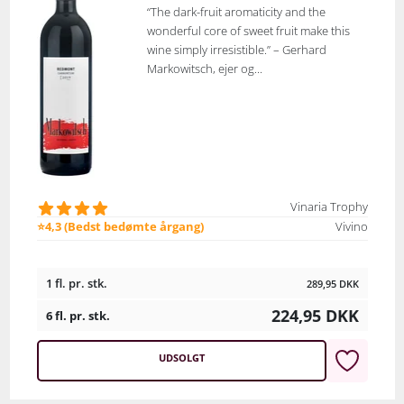
“The dark-fruit aromaticity and the
wonderful core of sweet fruit make this
wine simply irresistible.” – Gerhard
Markowitsch, ejer og...
Vinaria Trophy
⭐4,3 (Bedst bedømte årgang)
Vivino
1 fl. pr. stk.
289,95
DKK
224,95
DKK
6 fl. pr. stk.
UDSOLGT