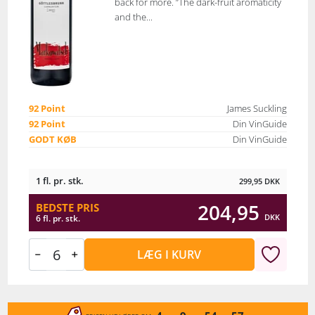
back for more. ”The dark-fruit aromaticity
and the...
92 Point
James Suckling
92 Point
Din VinGuide
GODT KØB
Din VinGuide
1 fl. pr. stk.
299,95
DKK
204,95
BEDSTE PRIS
DKK
6 fl. pr. stk.
LÆG I KURV