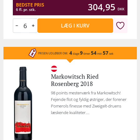
304,95
BEDSTE PRIS
DKK
6 fl. pr. stk.
LÆG I KURV
4
9
54
57
PRISEN UDLØBER OM:
dage
timer
min
sek
Markowitsch Ried
Rosenberg 2018
98 points mesterværk fra Markowitsch!
Fejende flot og fyldig østriger, der forener
Pomerols finesse med Zweigelt-druens
læskende kvaliteter....