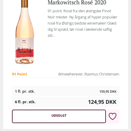
Markowitsch Rosé 2020
91 point. Rosé fra den østrigske Pinot
Noir mester. Ny årgang af hyper populær
rosé fra Østrigs bedste winemaker! Glæd
dig til sprød, tør rosé i læskende saftig
stil...
91 Point
Winewherever, Rasmus Christensen
1 fl. pr. stk.
159,95
DKK
124,95
DKK
6 fl. pr. stk.
UDSOLGT