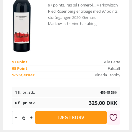
97 points. Pas på Pomerol… Markowitsch
Ried Rosenberg er tilbage med 97 points i
storårgangen 2020. Gerhard
Markowitschs vine har aldrig...
97 Point
A la Carte
95 Point
Falstaff
5/5 Stjerner
Vinaria Trophy
1 fl. pr. stk.
459,95
DKK
325,00
DKK
6 fl. pr. stk.
LÆG I KURV