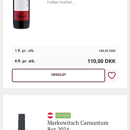
hvilken kvalitet....
1 fl. pr. stk.
149,95
DKK
110,00
DKK
6 fl. pr. stk.
UDSOLGT
Økologisk
Markowitsch Carnuntum
Rot 2024