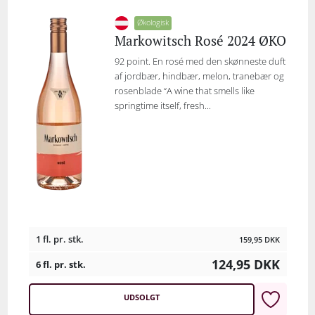
Økologisk
Markowitsch Rosé 2024 ØKO
92 point. En rosé med den skønneste duft
af jordbær, hindbær, melon, tranebær og
rosenblade “A wine that smells like
springtime itself, fresh...
1 fl. pr. stk.
159,95
DKK
124,95
DKK
6 fl. pr. stk.
UDSOLGT