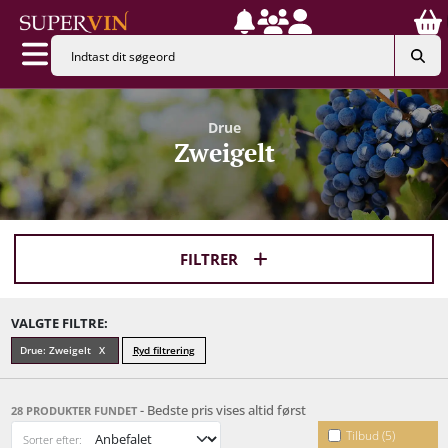
Drue
Zweigelt
FILTRER
VALGTE FILTRE:
Drue: Zweigelt
Ryd filtrering
- Bedste pris vises altid først
28 PRODUKTER FUNDET
Tilbud (5)
Sorter efter: