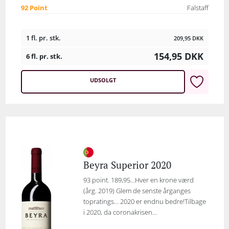
92 Point
Falstaff
1 fl. pr. stk.
209,95
DKK
154,95
DKK
6 fl. pr. stk.
UDSOLGT
Beyra Superior 2020
93 point. 189,95…Hver en krone værd
(årg. 2019) Glem de senste årganges
topratings… 2020 er endnu bedre!Tilbage
i 2020, da coronakrisen...