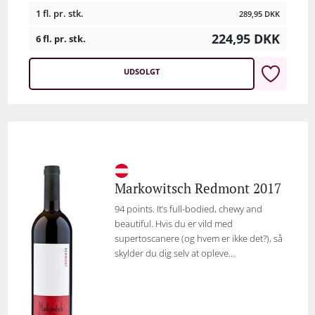
1 fl. pr. stk.
289,95
DKK
224,95
DKK
6 fl. pr. stk.
UDSOLGT
Markowitsch Redmont 2017
94 points. It’s full-bodied, chewy and
beautiful. Hvis du er vild med
supertoscanere (og hvem er ikke det?), så
skylder du dig selv at opleve...