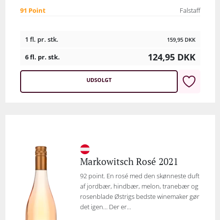
91 Point
Falstaff
1 fl. pr. stk.
159,95
DKK
124,95
DKK
6 fl. pr. stk.
UDSOLGT
Markowitsch Rosé 2021
92 point. En rosé med den skønneste duft
af jordbær, hindbær, melon, tranebær og
rosenblade Østrigs bedste winemaker gør
det igen… Der er...