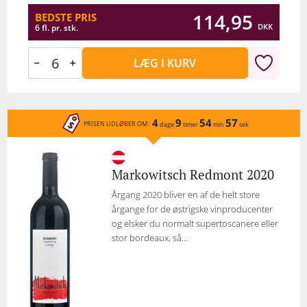
114,95
BEDSTE PRIS
DKK
6 fl. pr. stk.
LÆG I KURV
4
9
54
57
PRISEN UDLØBER OM:
dage
timer
min
sek
Markowitsch Redmont 2020
Årgang 2020 bliver en af de helt store
årgange for de østrigske vinproducenter
og elsker du normalt supertoscanere eller
stor bordeaux, så...