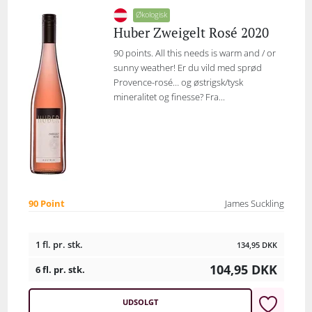
Økologisk
Huber Zweigelt Rosé 2020
90 points. All this needs is warm and / or
sunny weather! Er du vild med sprød
Provence-rosé… og østrigsk/tysk
mineralitet og finesse? Fra...
90 Point
James Suckling
1 fl. pr. stk.
134,95
DKK
104,95
DKK
6 fl. pr. stk.
UDSOLGT