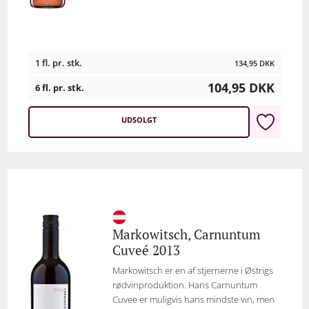
1 fl. pr. stk.
134,95
DKK
104,95
DKK
6 fl. pr. stk.
UDSOLGT
Markowitsch, Carnuntum
Cuveé 2013
Markowitsch er en af stjernerne i Østrigs
rødvinproduktion. Hans Carnuntum
Cuvee er muligvis hans mindste vin, men