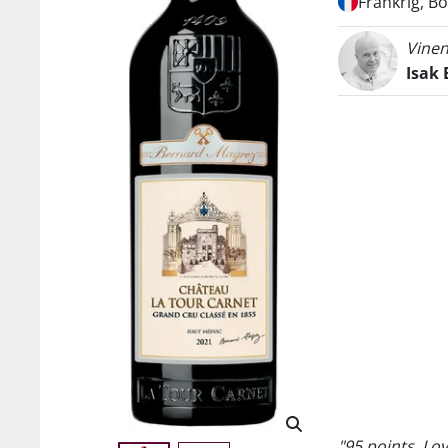
Frankrig, B
Vinen
Isak 
"95 points. Lo