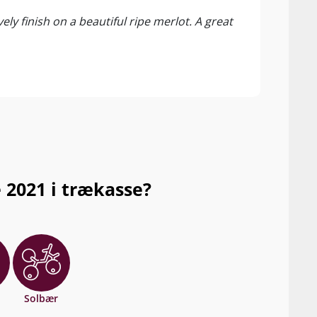
Tasti
ly finish on a beautiful ripe merlot. A great
 2021 i trækasse?
Solbær