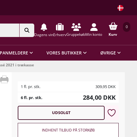
0
Gruppekøb
Min konto
Kurv
Dagens vin
Erhverv
PANMELDERE
VORES BUTIKKER
ØVRIGE
ssé 2021 i trækasse
1 fl. pr. stk.
309,95
DKK
284,00
DKK
6 fl. pr. stk.
UDSOLGT
INDHENT TILBUD PÅ STORKØB