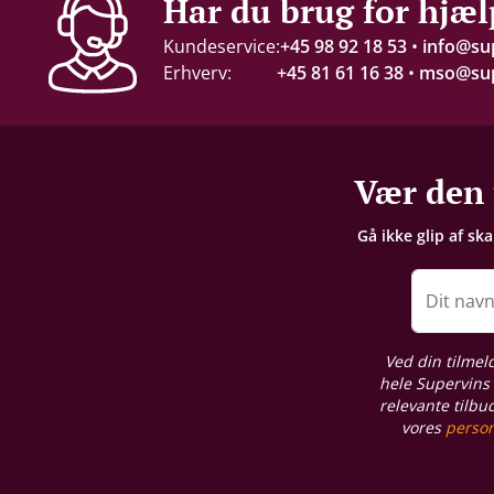
Har du brug for hjæl
13 %
Kundeservice:
+45 98 92 18 53
•
info@su
Erhverv:
+45 81 61 16 38
•
mso@sup
Servering
16-18°C
Gemmepotentiale
Vær den 
+20 år fra høståret
Gå ikke glip af sk
Lagring
Fad-/egetræslagring
Dit nav
Proptype
Ved din tilmel
Kork
hele Supervins 
relevante tilbu
vores
person
Emballage
6 stk. trækasse