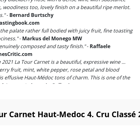
 woodiness too, lovely finish on a beautiful ripe merlot.
s."
-
Bernard Burtschy
astingbook.com
the palate rather full bodied with juicy fruit, fine toasting
ciness."
-
Markus del Monego MW
genuinely composed and tasty finish."
-
Raffaele
nesCritic.com
e 2021 La Tour Carnet is a beautiful, expressive wine …
rry fruit, mint, white pepper, rose petal and blood
is effusive Haut-Médoc tons of charm. This is one of the
 the year."
-
Antonio Galloni
i har talt… Med tonsvis af charmefaktor er denne
sive 4. Cru Classé en af årets skjulte juveler!
r Carnet Haut-Medoc 4. Cru Classé 
s topratings op til 95 point bør ikke undre, da terroiret
 klos op ad grænsen til Saint-Julien og har selveste
evelle blandt de nærmeste naboer. Og ikke nok med