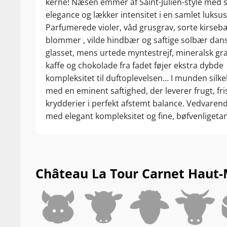
kerne! Næsen emmer af Saint-Julien-style med
Nyd den til saf
elegance og lækker intensitet i en samlet luksu
kraftige tapas
Parfumerede violer, våd grusgrav, sorte kirseb
blommer , vilde hindbær og saftige solbær dans
Makkerparret 
glasset, mens urtede myntestrejf, mineralsk gra
Château La Tou
kaffe og chokolade fra fadet føjer ekstra dybde
54 % Merlot og
som frembring
kompleksitet til duftoplevelsen… I munden silke
selekteres fra
med en eminent saftighed, der leverer frugt, fr
klos op ad græ
krydderier i perfekt afstemt balance. Vedvarend
10.000 vinsto
med elegant kompleksitet og fine, bøfvenligeta
veldrænede gru
Dert er svært at erklære sig uenig med Anotnio
næring. Result
en soleklar højdespringer for årgangen Drik nu,
taler et terro
10-15 år fra høståret.
Classé! I kæl
Château La Tour Carnet Haut-Me
luksuslagring 