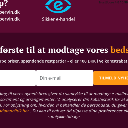
p?
pervin.dk
ervin.dk
Sikker e-handel
første til at modtage vores
beds
arpe priser, spændende restpartier - eller 100 DKK i velkomstraba
n
Din e-mail
TILMELD NYH
ding til vores nyhedsbrev giver du samtykke til at modtage e-mailm
sortiment og arrangementer. Vi analyserer din købshistorik for at
d. For oplysning om, hvordan vi behandler de persondata, du giver
datapolitik her
. Du kan til enhver tid tilpasse dine præferencer el
samtykke tilbage.