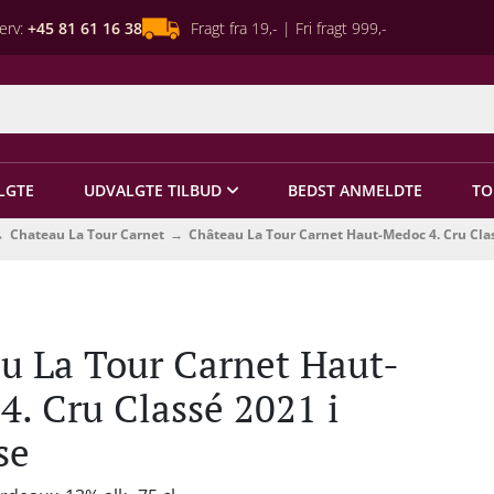
erv:
+45 81 61 16 38
Fragt fra 19,- | Fri fragt 999,-
LGTE
UDVALGTE TILBUD
BEDST ANMELDTE
TO
Chateau La Tour Carnet
Château La Tour Carnet Haut-Medoc 4. Cru Cla
u La Tour Carnet Haut-
4. Cru Classé 2021 i
se