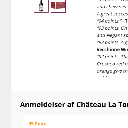
and chewiness,
A great succes
"94 points."
-
T
"93 points. On 
and elegant sp
"93 points. A 
Vecchione Wi
"92 points. Th
Crushed red be
orange give th
hidden gems of
Antonio Gallon
smukke, ekspres
Anmeldelser af Château La Tou
La Tour Carnet
ligger nærmest
Château Beych
95 Point
det...