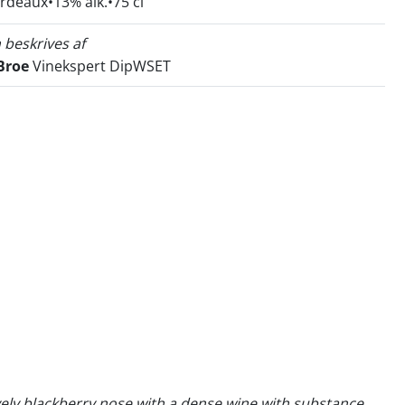
ordeaux
13% alk.
75 cl
 beskrives af
Broe
Vinekspert DipWSET
vely blackberry nose with a dense wine with substance