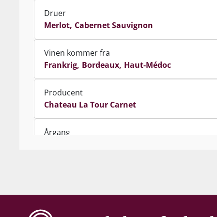
Druer
Merlot
Cabernet Sauvignon
Vinen kommer fra
Frankrig
Bordeaux
Haut-Médoc
Producent
Chateau La Tour Carnet
Årgang
2021
Indhold
75 cl
Alkohol-%