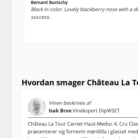
Bernard Burtschy
De bæredygtigt
Black in color. Lovely blackberry nose with a 
varmeabsorber
success.
yderst smagsk
omgange. Først
Med lanceringe
slottets ”Gran
selveste Mich
fuldender La T
Château La Tour
Hvordan smager Château La To
hører ligesom 
ældste. Inter
drueblend og n
Vinen beskrives af
Isak Broe
Vinekspert DipWSET
Alt dette. Og s
årgangens abs
Château La Tour Carnet Haut-Medoc 4. Cru Cla
Leveres i origi
præsenterer sig fornemt mørklilla i glasset me