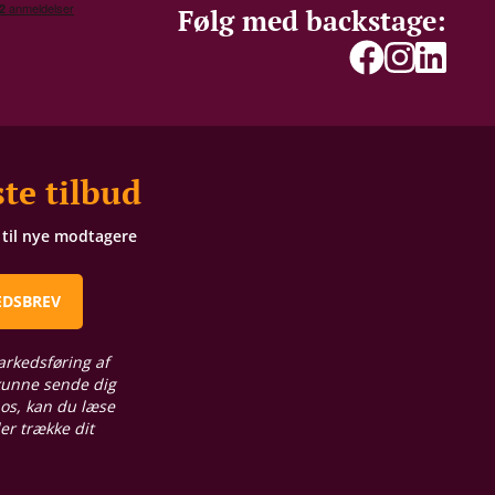
Følg med backstage:
te tilbud
t til nye modtagere
EDSBREV
arkedsføring af
 kunne sende dig
 os, kan du læse
ler trække dit