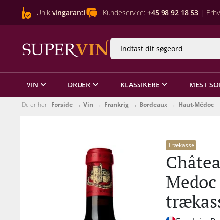
Unik
vingaranti
Kundeservice:
+45 98 92 18 53
| Erhv
VIN
DRUER
KLASSIKERE
MEST SO
Du er her:
Forside
Vin
Frankrig
Bordeaux
Haut-Médoc
Trækasse
Châtea
Medoc 
trækas