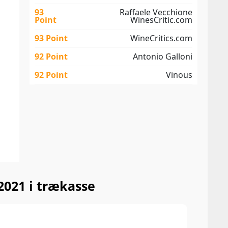
93
Raffaele Vecchione
Point
WinesCritic.com
93 Point
WineCritics.com
92 Point
Antonio Galloni
92 Point
Vinous
2021 i trækasse
94 P