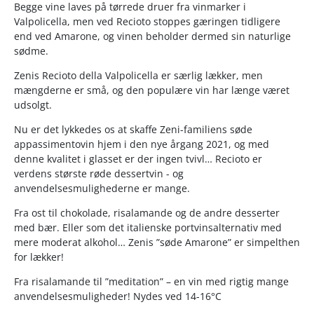
Begge vine laves på tørrede druer fra vinmarker i
Valpolicella, men ved Recioto stoppes gæringen tidligere
end ved Amarone, og vinen beholder dermed sin naturlige
sødme.
Zenis Recioto della Valpolicella er særlig lækker, men
mængderne er små, og den populære vin har længe været
udsolgt.
Nu er det lykkedes os at skaffe Zeni-familiens søde
appassimentovin hjem i den nye årgang 2021, og med
denne kvalitet i glasset er der ingen tvivl… Recioto er
verdens største røde dessertvin - og
anvendelsesmulighederne er mange.
Fra ost til chokolade, risalamande og de andre desserter
med bær. Eller som det italienske portvinsalternativ med
mere moderat alkohol… Zenis ”søde Amarone” er simpelthen
for lækker!
Fra risalamande til ”meditation” – en vin med rigtig mange
anvendelsesmuligheder! Nydes ved 14-16°C