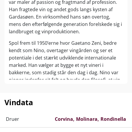
var maler af passion og fragtmand af profession.
Han fragtede vin og andet gods langs kysten af
Gardasøen. En virksomhed hans søn overtog,
mens den efterfølgende generation forelskede sig i
landbruget og vinproduktionen.
Spol frem til 1950’erne hvor Gaetano Zeni, bedre
kendt som Nino, overtager vingården og ser et
potentiale i det stærkt udviklende internationale
marked. Han vælger at bygge et nyt vineri i
bakkerne, som stadig står den dag i dag. Nino var
pioner indenfor sit felt og havde den filosofi, at vin
skal laves i marken, ikke i kælderen. En filosofi som
stadig gælder i dag. Han begyndte at specificere
Vindata
vinstokkenes alder i markerne, fermentere
druevarianterne separat for at højne
fornemmelsen af terroir, og han forsøgte konstant
Druer
Corvina
Molinara
Rondinella
at udvikle og forbedre kvaliteten af husets vine.