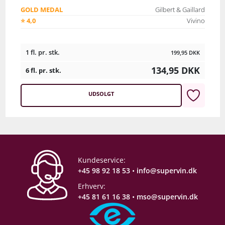
GOLD MEDAL
Gilbert & Gaillard
⭐ 4,0
Vivino
1 fl. pr. stk.
199,95
DKK
134,95
DKK
6 fl. pr. stk.
UDSOLGT
Kundeservice:
+45 98 92 18 53
•
info@supervin.dk
Erhverv:
+45 81 61 16 38
•
mso@supervin.dk