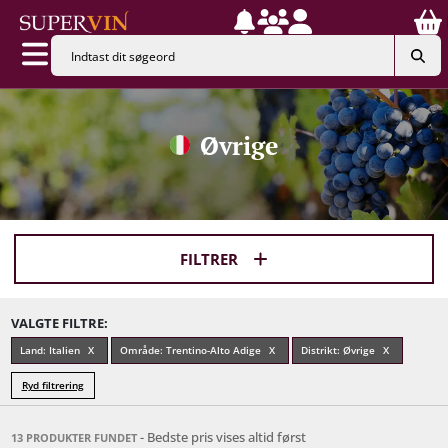
Øvrige
FILTRER
VALGTE FILTRE:
Land: Italien
Område: Trentino-Alto Adige
Distrikt: Øvrige
Ryd filtrering
- Bedste pris vises altid først
13 PRODUKTER FUNDET