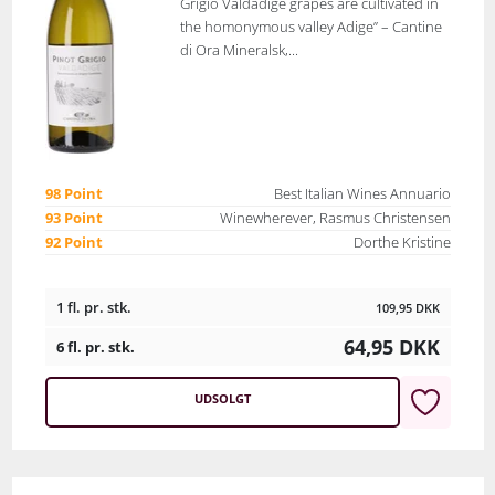
Grigio Valdadige grapes are cultivated in
the homonymous valley Adige” – Cantine
di Ora Mineralsk,...
98 Point
Best Italian Wines Annuario
93 Point
Winewherever, Rasmus Christensen
92 Point
Dorthe Kristine
1 fl. pr. stk.
109,95
DKK
64,95
DKK
6 fl. pr. stk.
UDSOLGT