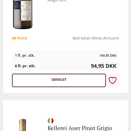
Adige hvor...
96 Point
Best Italian Wines Annuario
1 fl. pr. stk.
149,95
DKK
94,95
DKK
6 fl. pr. stk.
UDSOLGT
Kellerei Auer Pinot Grigio