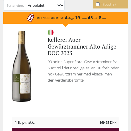
Tilbud (2)
Sorter efter:
4
19
45
8
PRISEN UDLØBER OM:
dage
timer
min
sek
Kellerei Auer
Gewürztraminer Alto Adige
DOC 2023
93 point. Super floral Gewürztraminer fra
Südtirol i det nordlige Italien Du forbinder
nok Gewürztraminer med Alsace, men
den verdensberømte...
1 fl. pr. stk.
169,95
DKK