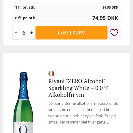
1 fl. pr. stk.
99,95
DKK
74,95
DKK
6 fl. pr. stk.
LÆG I KURV
Rivani "ZERO Alcohol"
Sparkling White – 0,0 %
Alkoholfri vin
96 point. Denne alkoholfri mousserende
vin er som en fest i flasken – med fine,
vedholdende bobler og en frisk, frugtig
smag, der rammer plet hver gang ...