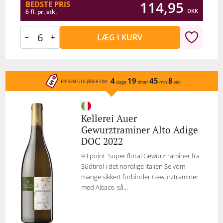
114,95
BEDSTE PRIS
DKK
6 fl. pr. stk.
LÆG I KURV
4
19
45
8
PRISEN UDLØBER OM:
dage
timer
min
sek
Kellerei Auer
Gewurztraminer Alto Adige
DOC 2022
93 point. Super floral Gewürztraminer fra
Südtirol i det nordlige Italien Selvom
mange sikkert forbinder Gewürztraminer
med Alsace, så...