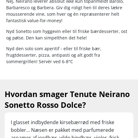
Nej, Neirano leverer absolut ikke kun topanmeldt Barolo,
Barbaresco og Barbera. Giv dig roligt hen til deres lækre
mousserende vine, som hver og én repræsenterer helt
fantastisk value-for-money!
Nyd Sonetto som hyggevin eller til friske bærdesserter, ost
og pølse. Den kan simpelthen det hele!
Nyd den solo som aperitif - eller til friske bær,
frugtdesserter, pizza, antipasti og alt godt fra
sommergrillen! Servér ved 6-8°C
Hvordan smager Tenute Neirano
Sonetto Rosso Dolce?
I glasset indbydende kirsebærrød med friske
bobler… Næsen er pakket med parfumerede
aroamer af jordbær, vilde hindbær, violer, frisk