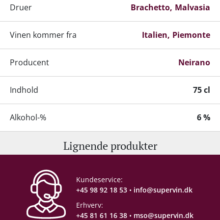
Druer
Brachetto
Malvasia
Vinen kommer fra
Italien
Piemonte
Producent
Neirano
Indhold
75 cl
Alkohol-%
6 %
Lignende produkter
Servering
6-8 °C
Proptype
Champagnekork
Kundeservice:
+45 98 92 18 53
•
info@supervin.dk
Emballage
6 stk. papkasse
Erhverv:
+45 81 61 16 38
•
mso@supervin.dk