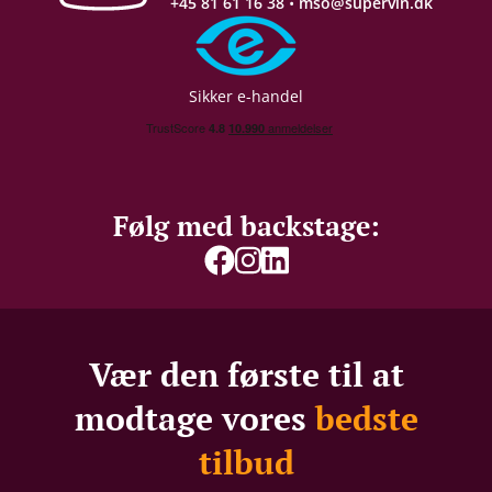
+45 81 61 16 38
•
mso@supervin.dk
Sikker e-handel
Følg med backstage:
Vær den første til at
modtage vores
bedste
tilbud