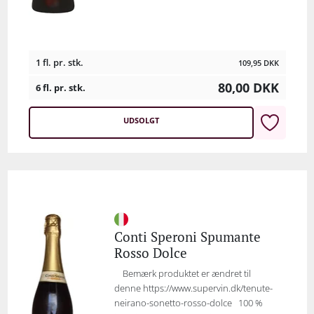
1 fl. pr. stk.
109,95
DKK
80,00
DKK
6 fl. pr. stk.
UDSOLGT
Conti Speroni Spumante
Rosso Dolce
Bemærk produktet er ændret til
denne https://www.supervin.dk/tenute-
neirano-sonetto-rosso-dolce 100 %