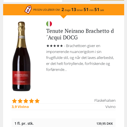
2
13
51
51
PRISEN UDLØBER OM:
dage
timer
min
sek
Tenute Neirano Brachetto d
´Acqui DOCG
★★★★★ - Brachettoen giver en
imponerende nuancerigdom i sin
frugtfulde stil, og når det laves allerbedst,
er det helt fortryllende, forfriskende og
forførende...
Flaskehalsen
3,9 Vivino
Vivino
1 fl. pr. stk.
139,95
DKK