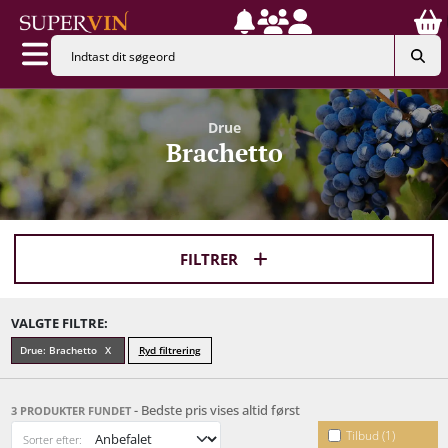
Drue
Brachetto
FILTRER
VALGTE FILTRE:
Drue: Brachetto
Ryd filtrering
- Bedste pris vises altid først
3 PRODUKTER FUNDET
Tilbud (1)
Sorter efter: