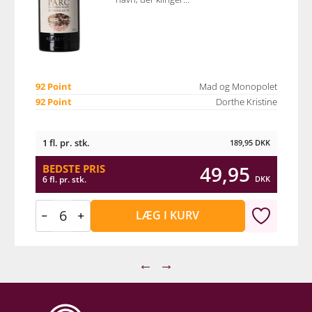
92 Point
Mad og Monopolet
92 Point
Dorthe Kristine
1 fl. pr. stk.
189,95
DKK
49,95
BEDSTE PRIS
DKK
6 fl. pr. stk.
LÆG I KURV
←
→