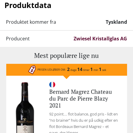
Design Award.
Produktdata
Alle glas er egnet til opvaskemaskinen.
Produktet kommer fra
Tyskland
Producent
Zwiesel Kristallglas AG
Mest populære lige nu
2
14
1
1
PRISEN UDLØBER OM:
dage
timer
min
sek
Bernard Magrez Chateau
du Parc de Pierre Blazy
2021
92 point.... flot balance, god pris - lidt en
“no brainer” hvis du er på udkig efter en
flot Bordeaux Bernard Magrez – et
navn, der klinger...