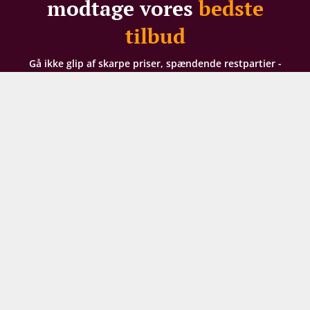
modtage vores
bedste
tilbud
Gå ikke glip af skarpe priser, spændende restpartier -
eller 100 DKK i velkomstrabat til nye modtagere
Dit navn
Din e-mail
TILMELD NYHEDSBREV
Ved din tilmelding til vores nyhedsbrev giver du
samtykke til at modtage e-mailmarkedsføring af hele
Supervins sortiment og arrangementer. Vi analyserer
din købshistorik for at kunne sende dig relevante
tilbud. For oplysning om, hvordan vi behandler de
persondata, du giver os, kan du læse vores
persondatapolitik her
. Du kan til enhver tid tilpasse