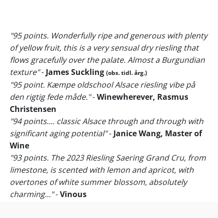
"95 points. Wonderfully ripe and generous with plenty
of yellow fruit, this is a very sensual dry riesling that
flows gracefully over the palate. Almost a Burgundian
texture"
-
James Suckling
(obs. tidl. årg.)
"95 point. Kæmpe oldschool Alsace riesling vibe på
den rigtig fede måde."
-
Winewherever, Rasmus
Christensen
"94 points.... classic Alsace through and through with
significant aging potential"
-
Janice Wang, Master of
Wine
"93 points. The 2023 Riesling Saering Grand Cru, from
limestone, is scented with lemon and apricot, with
overtones of white summer blossom, absolutely
charming..."
-
Vinous
Alsace Riesling på den helt store Grand Cru-klinge fra
enkeltmarken ”Saering”!