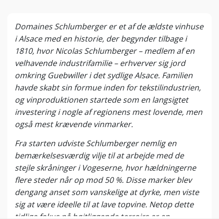
Domaines Schlumberger er et af de ældste vinhuse
i Alsace med en historie, der begynder tilbage i
1810, hvor Nicolas Schlumberger – medlem af en
velhavende industrifamilie – erhverver sig jord
omkring Guebwiller i det sydlige Alsace. Familien
havde skabt sin formue inden for tekstilindustrien,
og vinproduktionen startede som en langsigtet
investering i nogle af regionens mest lovende, men
også mest krævende vinmarker.
Fra starten udviste Schlumberger nemlig en
bemærkelsesværdig vilje til at arbejde med de
stejle skråninger i Vogeserne, hvor hældningerne
flere steder når op mod 50 %. Disse marker blev
dengang anset som vanskelige at dyrke, men viste
sig at være ideelle til at lave topvine. Netop dette
tidlige fokus på højtliggende terroirs er en