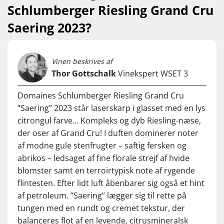
hektar vinmarker omkring Guebwiller, hvoraf hele 70 hektar
Schlumberger Riesling Grand Cru
er klassificeret som Grand Cru – en usædvanligt høj andel,
som understreger husets unikke adgang til nogle af de
Saering 2023?
bedste terroirs i Alsace.
Huset er fortsat familieejet og drives i dag af 6. og 7.
generation, med søskendeparret Séverine og Thomas
Vinen beskrives af
Schlumberger i spidsen. Med ”Saering” viser de toppen af
Thor Gottschalk
Vinekspert WSET 3
poppen af Alsace Riesling som er en af husets 4 Grand
Cru’er. Til prisen et helt exceptionelt godt køb!
Domaines Schlumberger Riesling Grand Cru
“Saering” 2023 står laserskarp i glasset med en lys
…
citrongul farve… Kompleks og dyb Riesling-næse,
Nyd den til fyldige retter med fisk og skaldyr, sushi, fjerkræ
der oser af Grand Cru! I duften dominerer noter
samt lyst kød. Prøv også røgvarer, lette asiatiske retter og
af modne gule stenfrugter – saftig fersken og
kraftige oste. Servér ved 10-13°C.
abrikos – ledsaget af fine florale strejf af hvide
blomster samt en terroirtypisk note af rygende
flintesten. Efter lidt luft åbenbarer sig også et hint
af petroleum. ”Saering” lægger sig til rette på
tungen med en rundt og cremet tekstur, der
balanceres flot af en levende, citrusmineralsk