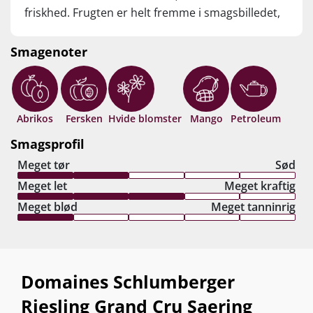
friskhed. Frugten er helt fremme i smagsbilledet,
hvor ferskner, pære og mango står helt tydeligt.
Afslutningen er lang, saltet og knivskarp som en
Smagenoter
stor Grand Cru Alsace bør være. Drik nu, eller
gem 10-15 år fra høståret.
Abrikos
Fersken
Hvide blomster
Mango
Petroleum
Smagsprofil
Meget tør
Sød
Meget let
Meget kraftig
Meget blød
Meget tanninrig
Domaines Schlumberger
Riesling Grand Cru Saering