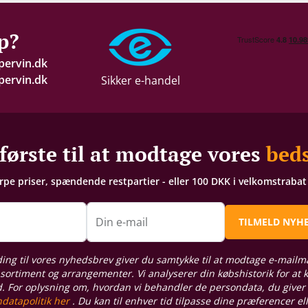
p?
pervin.dk
ervin.dk
Sikker e-handel
første til at modtage vores
beds
arpe priser, spændende restpartier - eller 100 DKK i velkomstraba
n
Din e-mail
TILMELD NYH
ding til vores nyhedsbrev giver du samtykke til at modtage e-mailm
sortiment og arrangementer. Vi analyserer din købshistorik for at
d. For oplysning om, hvordan vi behandler de persondata, du giver
datapolitik her
. Du kan til enhver tid tilpasse dine præferencer el