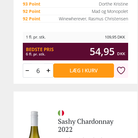
93 Point
Dorthe Kristine
92 Point
Mad og Monopolet
92 Point
Winewherever, Rasmus Christensen
1 fl. pr. stk.
109,95
DKK
54,95
BEDSTE PRIS
DKK
6 fl. pr. stk.
LÆG I KURV
Sashy Chardonnay
2022