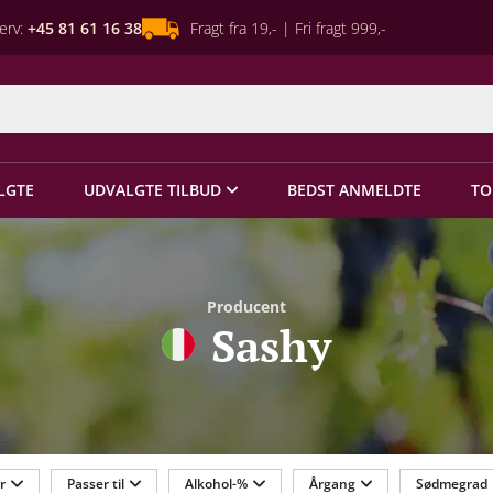
erv:
+45 81 61 16 38
Fragt fra 19,- | Fri fragt 999,-
LGTE
UDVALGTE TILBUD
BEDST ANMELDTE
TO
Producent
Sashy
r
Passer til
Alkohol-%
Årgang
Sødmegrad