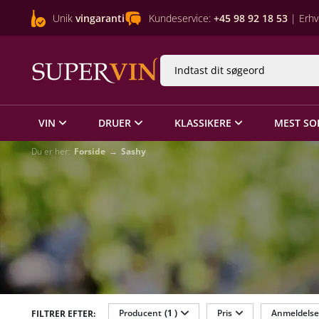
Unik
vingaranti
Kundeservice:
+45 98 92 18 53
| Erhv
VIN
DRUER
KLASSIKERE
MEST SO
Du er her:
Forside
Sashy
Producent
(1 )
Pris
Anmeldelse
FILTRER EFTER: