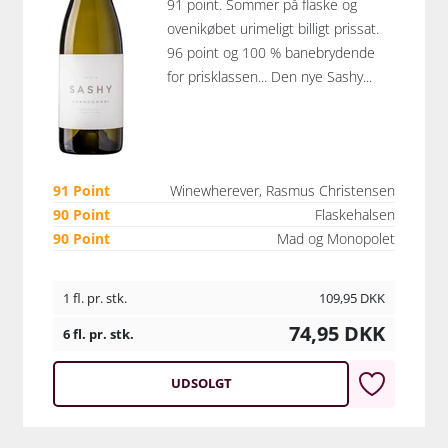
91 point. Sommer på flaske og
ovenikøbet urimeligt billigt prissat.
96 point og 100 % banebrydende
for prisklassen... Den nye Sashy...
91 Point
Winewherever, Rasmus Christensen
90 Point
Flaskehalsen
90 Point
Mad og Monopolet
1 fl. pr. stk.
109,95
DKK
74,95
DKK
6 fl. pr. stk.
UDSOLGT