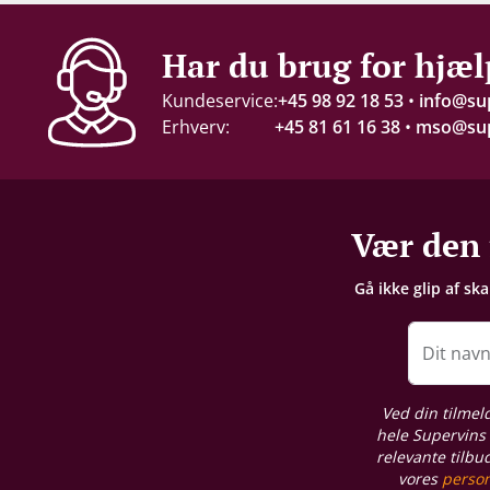
Har du brug for hjæl
Kundeservice:
+45 98 92 18 53
•
info@su
Erhverv:
+45 81 61 16 38
•
mso@sup
Vær den 
Gå ikke glip af sk
Dit nav
Ved din tilmel
hele Supervins 
relevante tilbu
vores
person