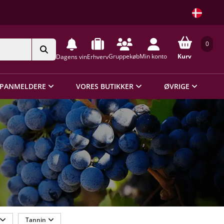
0
Gruppekøb
Min konto
Kurv
Dagens vin
Erhverv
PANMELDERE
VORES BUTIKKER
ØVRIGE
Tannin