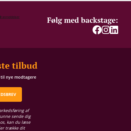
Følg med backstage:
te tilbud
t til nye modtagere
EDSBREV
arkedsføring af
 kunne sende dig
 os, kan du læse
ler trække dit