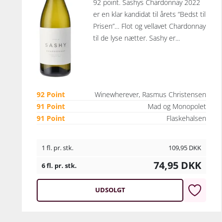
92 point. Sashys Chardonnay 2022
er en klar kandidat til årets “Bedst til
Prisen”… Flot og vellavet Chardonnay
til de lyse nætter. Sashy er...
92 Point
Winewherever, Rasmus Christensen
91 Point
Mad og Monopolet
91 Point
Flaskehalsen
1 fl. pr. stk.
109,95
DKK
74,95
DKK
6 fl. pr. stk.
UDSOLGT