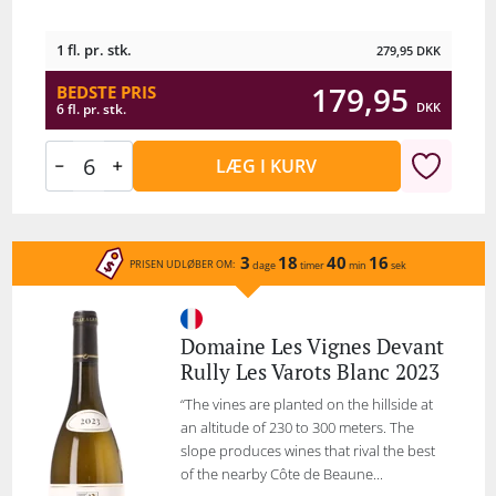
1 fl. pr. stk.
279,95
DKK
179,95
BEDSTE PRIS
DKK
6 fl. pr. stk.
LÆG I KURV
3
18
40
16
PRISEN UDLØBER OM:
dage
timer
min
sek
Domaine Les Vignes Devant
Rully Les Varots Blanc 2023
“The vines are planted on the hillside at
an altitude of 230 to 300 meters. The
slope produces wines that rival the best
of the nearby Côte de Beaune...