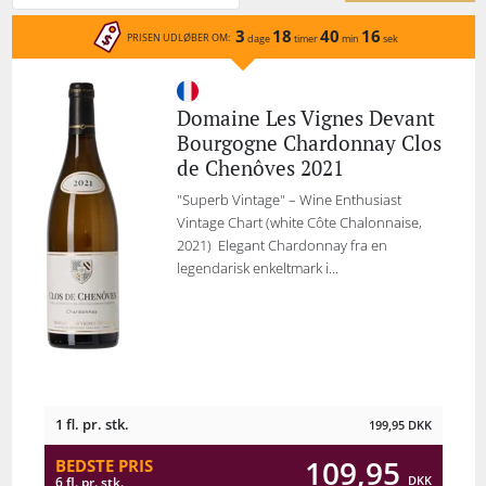
3
18
40
16
PRISEN UDLØBER OM:
dage
timer
min
sek
Domaine Les Vignes Devant
Bourgogne Chardonnay Clos
de Chenôves 2021
"Superb Vintage" – Wine Enthusiast
Vintage Chart (white Côte Chalonnaise,
2021) Elegant Chardonnay fra en
legendarisk enkeltmark i...
1 fl. pr. stk.
199,95
DKK
109,95
BEDSTE PRIS
DKK
6 fl. pr. stk.