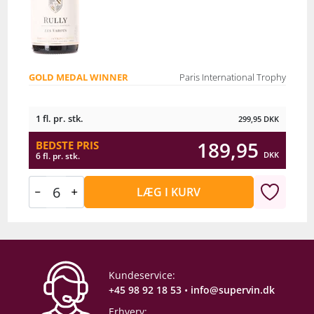
GOLD MEDAL WINNER
Paris International Trophy
1 fl. pr. stk.
299,95
DKK
189,95
BEDSTE PRIS
DKK
6 fl. pr. stk.
LÆG I KURV
Kundeservice:
+45 98 92 18 53
•
info@supervin.dk
Erhverv: