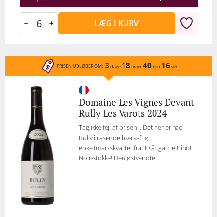
LÆG I KURV
3
18
40
16
PRISEN UDLØBER OM:
dage
timer
min
sek
Domaine Les Vignes Devant
Rully Les Varots 2024
Tag ikke fejl af prisen… Det her er rød
Rully i rasende bærsaftig
enkeltmarkskvalitet fra 30 år gamle Pinot
Noir-stokke! Den østvendte...