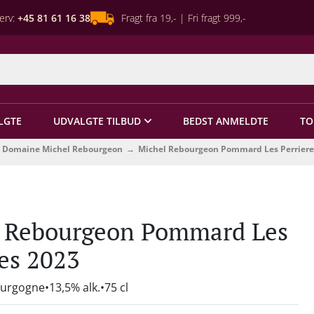
erv:
+45 81 61 16 38
Fragt fra 19,- | Fri fragt 999,-
LGTE
UDVALGTE TILBUD
BEDST ANMELDTE
TO
Domaine Michel Rebourgeon
Michel Rebourgeon Pommard Les Perriere
 Rebourgeon Pommard Les
res 2023
ourgogne
13,5% alk.
75 cl