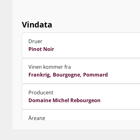
pensionere og har derfor overdraget tøjlerne ti
efter en af de største musik-talenter inden for k
Vindata
vin-geni, hvilket naturligvis kun har bidraget t
Druer
Pinot Noir
Vinen kommer fra
Frankrig
Bourgogne
Pommard
Producent
Domaine Michel Rebourgeon
Årgang
2023