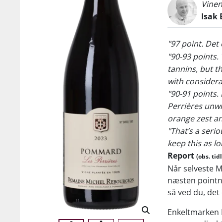
Vinen
Isak 
"97 point. Det 
"90-93 points. 
tannins, but t
with considera
"90-91 points.
Perrières unwi
orange zest an
"That’s a serio
keep this as lo
Report
(obs. tidl
Når selveste M
næsten pointn
så ved du, det 
Enkeltmarken L