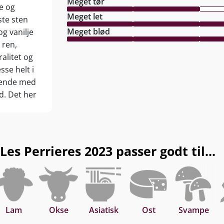
Meget tør
e og
Meget let
ste sten
Meget blød
og vanilje
 ren,
alitet og
sse helt i
arende med
d. Det her
i
et.
 Perrieres 2023 passer godt til...
Lam
Okse
Asiatisk
Ost
Svampe