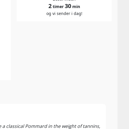
2
30
timer
min
og vi sender i dag!
90-91
Rober
te a classical Pommard in the weight of tannins,
From 