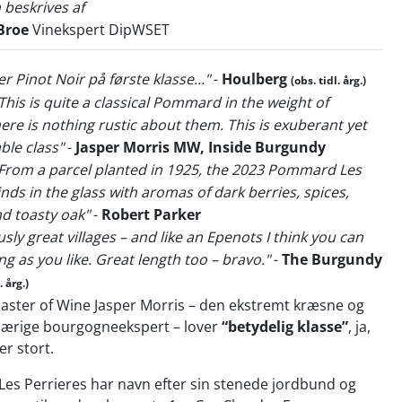
 beskrives af
Broe
Vinekspert DipWSET
er Pinot Noir på første klasse..."
-
Houlberg
(obs. tidl. årg.)
This is quite a classical Pommard in the weight of
here is nothing rustic about them. This is exuberant yet
ble class"
-
Jasper Morris MW, Inside Burgundy
 From a parcel planted in 1925, the 2023 Pommard Les
nds in the glass with aromas of dark berries, spices,
d toasty oak"
-
Robert Parker
usly great villages – and like an Epenots I think you can
ng as you like. Great length too – bravo."
-
The Burgundy
. årg.)
aster of Wine Jasper Morris – den ekstremt kræsne og
ærige bourgogneekspert – lover
“betydelig klasse”
, ja,
er stort.
es Perrieres har navn efter sin stenede jordbund og