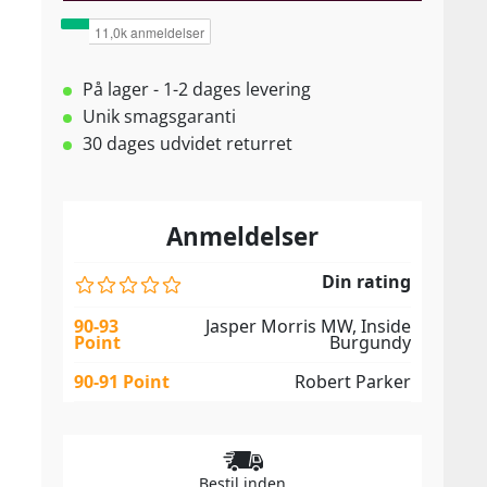
På lager - 1-2 dages levering
Unik smagsgaranti
30 dages udvidet returret
Anmeldelser
Din rating
90-93
Jasper Morris MW, Inside
Point
Burgundy
90-91 Point
Robert Parker
Bestil inden