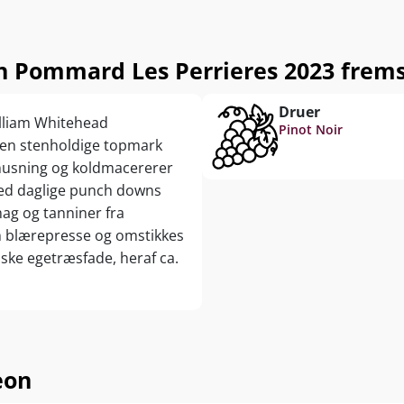
 Pommard Les Perrieres 2023 fremst
Druer
illiam Whitehead
Pinot Noir
den stenholdige topmark
knusning og koldmacererer
ed daglige punch downs
ag og tanniner fra
m blærepresse og omstikkes
ske egetræsfade, heraf ca.
eon