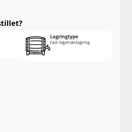
illet?
Lagringtype
Fad-/egetræslagring