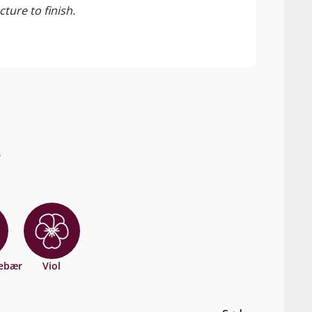
ture to finish.
follo
?
sebær
Viol