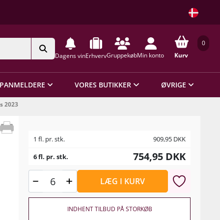
0
Gruppekøb
Min konto
Kurv
Dagens vin
Erhverv
PANMELDERE
VORES BUTIKKER
ØVRIGE
s 2023
1 fl. pr. stk.
909,95
DKK
754,95
DKK
6 fl. pr. stk.
LÆG I KURV
INDHENT TILBUD PÅ STORKØB