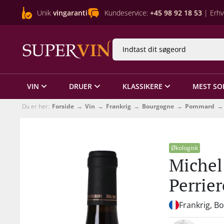
Unik
vingaranti
Kundeservice:
+45 98 92 18 53
| Erhv
VIN
DRUER
KLASSIKERE
MEST SO
Du er her:
Forside
Vin
Frankrig
Bourgogne
Pommard
Økologisk
Michel
Perrie
Frankrig, B