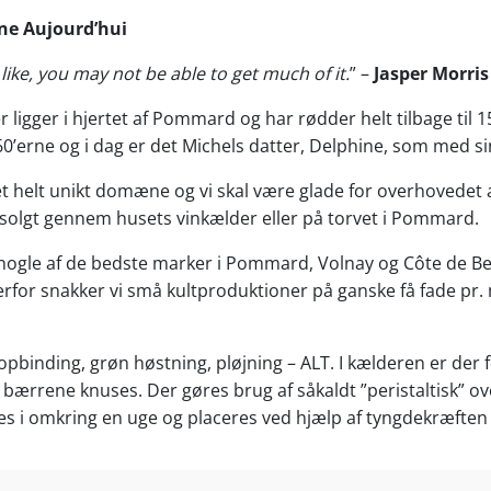
ne Aujourd’hui
like, you may not be able to get much of it.
” –
Jasper Morri
ligger i hjertet af Pommard og har rødder helt tilbage til 1
0’erne og i dag er det Michels datter, Delphine, som med s
 helt unikt domæne og vi skal være glade for overhovedet at
 solgt gennem husets vinkælder eller på torvet i Pommard.
på nogle af de bedste marker i Pommard, Volnay og Côte de 
or snakker vi små kultproduktioner på ganske få fade pr. 
opbinding, grøn høstning, pløjning – ALT. I kælderen er der 
 bærrene knuses. Der gøres brug af såkaldt ”peristaltisk” 
s i omkring en uge og placeres ved hjælp af tyngdekræften 
 i midten af 1990’erne bragt vinene op på et ekstremt højt 