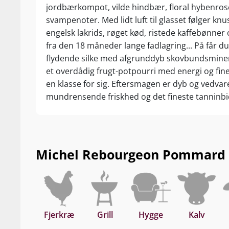
jordbærkompot, vilde hindbær, floral hybenros
svampenoter. Med lidt luft til glasset følger knu
engelsk lakrids, røget kød, ristede kaffebønner 
fra den 18 måneder lange fadlagring... På får du
flydende silke med afgrunddyb skovbundsminer
et overdådig frugt-potpourri med energi og fine
en klasse for sig. Eftersmagen er dyb og vedv
mundrensende friskhed og det fineste tanninbi
er kæmpestor Pommard – og Pinot Noir-eliksir 
kultklassen! Drik nu, eller gem +15 år fra høstår
Michel Rebourgeon Pommard Les
Fjerkræ
Grill
Hygge
Kalv