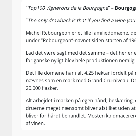
“
Top100 Vignerons de la Bourgogne
” –
Bourgog
”
The only drawback is that if you find a wine you 
Michel Rebourgeon er et lille familiedomæne, der 
under ”Rebourgeon”-navnet siden starten af 196
Lad det være sagt med det samme – det her er et
for ganske nyligt blev hele produktionen nemlig
Det lille domæne har i alt 4,25 hektar fordelt 
nævnes som en mark med Grand Cru-niveau. Derf
20.000 flasker.
Alt arbejdet i marken på egen hånd; beskæring, 
druerne meget nænsomt bliver afstilket uden at
bliver for hårdt behandlet. Mosten koldmacerere
af vinen.
Stephen og Delphine har siden deres overtagelse