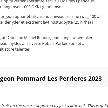
te op til verdensberømte 1er Cru Clos des Epeneaux,
er langt over 1000 DKK i gennemsnit.
geon opnår et tilsvarende niveau fra sine i dag 100 år
e, der yder et ekstremt lavt høstudbytte (25 hl/ha) i
.
, at Domaine Michel Rebourgeons unge winemaker,
ead, hyldes af selveste Robert Parker som et af
t store talenter:
well placed to emerge as one of the Côte de Beaune's
 readers should start paying attention.”
– Robert
rgeon Pommard Les Perrieres 2023
krig har han braget Domaine Michel Rebourgeon direkte
 hos højt anerkendte Bourgogne Aujourd’hui – vel at
rd burgundisk konkurrence med 3577 vinproducenter,
r og 16 kooperativer.
fruit on the nose, supported by just a little oak. This is qui
e kommet sovende til succesen. Allerede som 8-årig