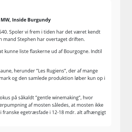
s MW, Inside Burgundy
540. Spoler vi frem i tiden har det været kendt
in mand Stephen har overtaget driften.
 kunne liste flaskerne ud af Bourgogne. Indtil
Beaune, herunder ”Les Rugiens”, der af mange
mark og den samlede produktion løber kun op i
fokus på såkaldt ”gentle winemaking”, hvor
overpumpning af mosten således, at mosten ikke
i franske egetræsfade i 12-18 mdr. alt afhængigt
niveau. Ægteparret er så småt ved at lade sig