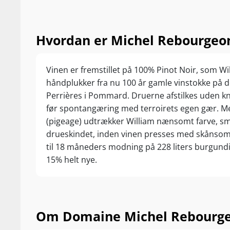
Hvordan er Michel Rebourgeon
Vinen er fremstillet på 100% Pinot Noir, som W
håndplukker fra nu 100 år gamle vinstokke på 
Perrières i Pommard. Druerne afstilkes uden 
før spontangæring med terroirets egen gær. M
(pigeage) udtrækker William nænsomt farve, sm
drueskindet, inden vinen presses med skånso
til 18 måneders modning på 228 liters burgundi
15% helt nye.
Om Domaine Michel Rebourg