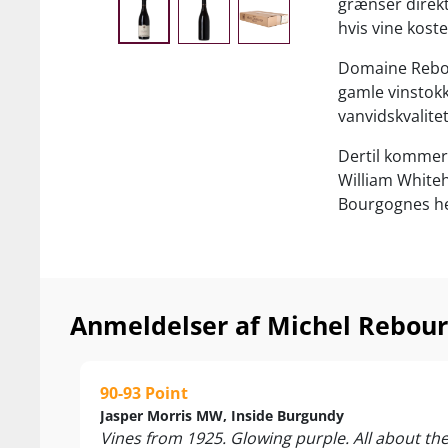
grænser direk
hvis vine kost
Domaine Rebour
gamle vinstokk
vanvidskvalitet
Dertil kommer
William Whiteh
Bourgognes hel
”
Whitehead is 
new stars, and
Parker
Anmeldelser af Michel Rebou
Hjemme i Fran
ind på TOP 100
mærke i benhå
90-93 Point
266 negociante
Jasper Morris MW, Inside Burgundy
Vines from 1925. Glowing purple. All about the 
William er ikk