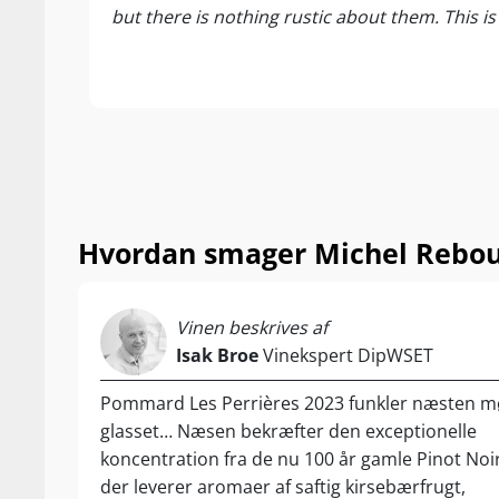
but there is nothing rustic about them. This is
drønede vidund
hektar vinmar
William er dus
beskæring, opb
fokus på ”gent
knuse bærrene
18 måneder la
Resultatet er
Hvordan smager Michel Rebou
og mineralitet.
opstøve en af 
Nyd den til ste
Vinen beskrives af
og charcuteri.
Isak Broe
Vinekspert DipWSET
Pommard Les Perrières 2023 funkler næsten mør
glasset… Næsen bekræfter den exceptionelle
koncentration fra de nu 100 år gamle Pinot Noir
der leverer aromaer af saftig kirsebærfrugt,