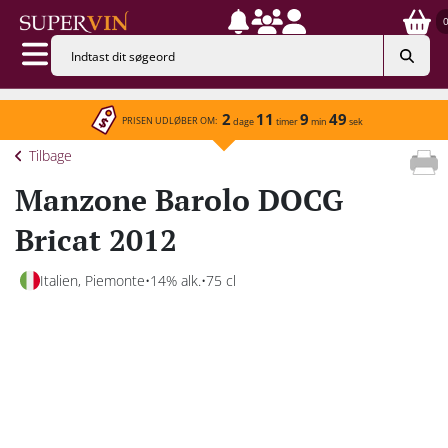
2
11
9
49
PRISEN UDLØBER OM:
dage
timer
min
sek
Tilbage
Manzone Barolo DOCG
Bricat 2012
Italien, Piemonte
14% alk.
75 cl