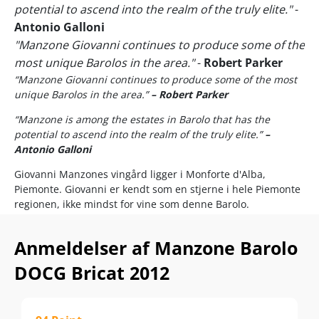
potential to ascend into the realm of the truly elite."
-
Antonio Galloni
"Manzone Giovanni continues to produce some of the
most unique Barolos in the area."
-
Robert Parker
“Manzone Giovanni continues to produce some of the most
unique Barolos in the area.”
– Robert Parker
“Manzone is among the estates in Barolo that has the
potential to ascend into the realm of the truly elite.”
–
Antonio Galloni
Giovanni Manzones vingård ligger i Monforte d'Alba,
Piemonte. Giovanni er kendt som en stjerne i hele Piemonte
regionen, ikke mindst for vine som denne Barolo.
Den samlede produktion for vinhuset er begrænset til blot
Anmeldelser af Manzone Barolo
50.000 flasker. Her er virkelig tale om kvalitet over kvantitet
og filosofien er klar; perfekt beliggende marker, lavt
DOCG Bricat 2012
høstudbytte og respekt for de naturlige omgivelser.
Hos Manzone er alle vine ufiltreret for at bevare en så
intensiv og autentisk smag som overhovedet muligt.