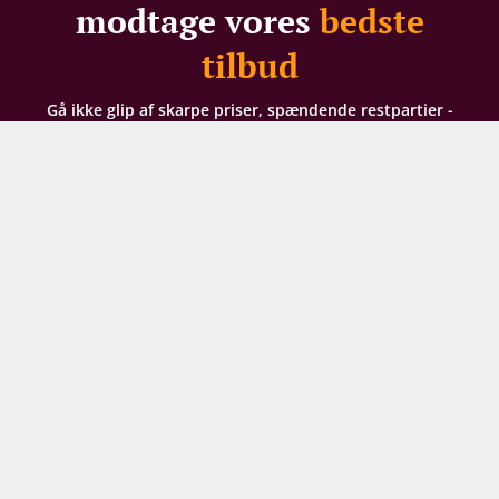
modtage vores
bedste
tilbud
Gå ikke glip af skarpe priser, spændende restpartier -
eller 100 DKK i velkomstrabat til nye modtagere
Dit navn
Din e-mail
TILMELD NYHEDSBREV
Ved din tilmelding til vores nyhedsbrev giver du
samtykke til at modtage e-mailmarkedsføring af hele
Supervins sortiment og arrangementer. Vi analyserer
din købshistorik for at kunne sende dig relevante
tilbud. For oplysning om, hvordan vi behandler de
persondata, du giver os, kan du læse vores
persondatapolitik her
. Du kan til enhver tid tilpasse