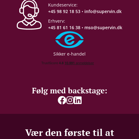
Gemmepotentiale
10- 15 år
Kundeservice:
+45 98 92 18 53
•
info@supervin.dk
Proptype
Kork
Erhverv:
+45 81 61 16 38
•
mso@supervin.dk
Emballage
6 stk. papkasse
Allergener
Sulferdioxid/ Sulfitter
Sikker e-handel
Følg med backstage:
Vær den første til at