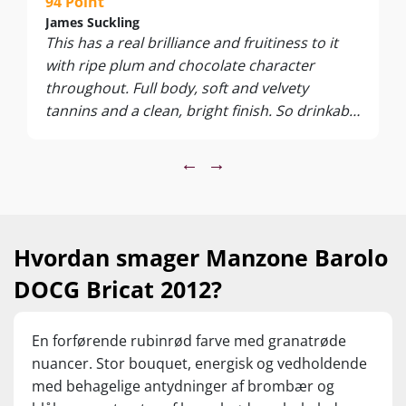
94 Point
James Suckling
Barolo er kendt som vinens konge og kongernes vin. Det
This has a real brilliance and fruitiness to it
anmelderroste område huser mange af verdens mest
omtalte og prestigefyldte vine.
with ripe plum and chocolate character
throughout. Full body, soft and velvety
Denne Barolo DOCG Bricat roses til skyerne - bla. har James
tannins and a clean, bright finish. So drinkable
Suckling givet 94 points!
now but a long life ahead of it.
Lavet efter alle kunstens regler på 100% nebbiolo og har
←
→
lagret 30 måneder på egetræsfade.
Perfekt med braiseret og stegt rødt kød, trøfler og modne
oste.
Hvordan smager Manzone Barolo
DOCG Bricat 2012?
En forførende rubinrød farve med granatrøde
nuancer. Stor bouquet, energisk og vedholdende
med behagelige antydninger af brombær og