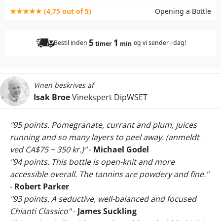
★★★★★ (4,75 out of 5)
Opening a Bottle
5
1
Bestil inden
og vi sender i dag!
timer
min
Vinen beskrives af
Isak Broe
Vinekspert DipWSET
"95 points. Pomegranate, currant and plum, juices
running and so many layers to peel away. (anmeldt
ved CA$75 ~ 350 kr.)"
-
Michael Godel
"94 points. This bottle is open-knit and more
accessible overall. The tannins are powdery and fine."
-
Robert Parker
"93 points. A seductive, well-balanced and focused
Chianti Classico"
-
James Suckling