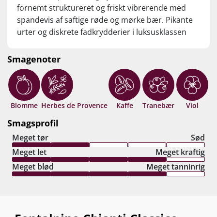
fornemt struktureret og friskt vibrerende med
spandevis af saftige røde og mørke bær. Pikante
urter og diskrete fadkrydderier i luksusklassen
kommer på banen i den lange og elegante finish,
der klinger af med mundrensende mineralitet og
Smagenoter
madvenlige tanniner. Great one, Gioia! Drik nu,
eller gem +20 år fra høståret.
Blomme
Herbes de Provence
Kaffe
Tranebær
Viol
Smagsprofil
Meget tør
Sød
Meget let
Meget kraftig
Meget blød
Meget tanninrig