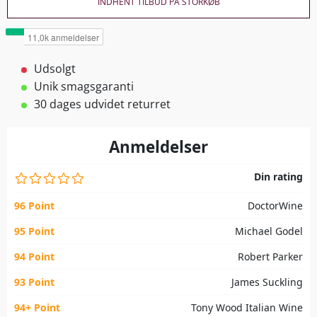
INDHENT TILBUD PÅ STORKØB
Udsolgt
Unik smagsgaranti
30 dages udvidet returret
Anmeldelser
Din rating
96 Point
DoctorWine
95 Point
Michael Godel
94 Point
Robert Parker
93 Point
James Suckling
94+ Point
Tony Wood Italian Wine