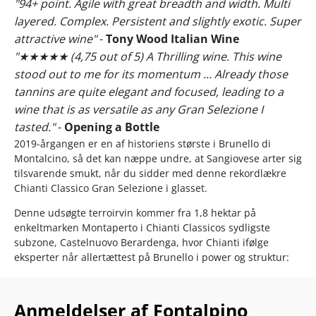
"94+ point. Agile with great breadth and width. Multi
layered. Complex. Persistent and slightly exotic. Super
attractive wine"
-
Tony Wood Italian Wine
"★★★★★ (4,75 out of 5) A Thrilling wine. This wine
stood out to me for its momentum ... Already those
tannins are quite elegant and focused, leading to a
wine that is as versatile as any Gran Selezione I
tasted."
-
Opening a Bottle
2019-årgangen er en af historiens største i Brunello di
Montalcino, så det kan næppe undre, at Sangiovese arter sig
tilsvarende smukt, når du sidder med denne rekordlækre
Chianti Classico Gran Selezione i glasset.
Denne udsøgte terroirvin kommer fra 1,8 hektar på
enkeltmarken Montaperto i Chianti Classicos sydligste
subzone, Castelnuovo Berardenga, hvor Chianti ifølge
eksperter når allertættest på Brunello i power og struktur:
”Located in the extreme south of the denomination,
Castelnuovo Berardenga produces wines that are often
Anmeldelser af Fontalpino
described as having Brunello-like structures.”
– Kerin