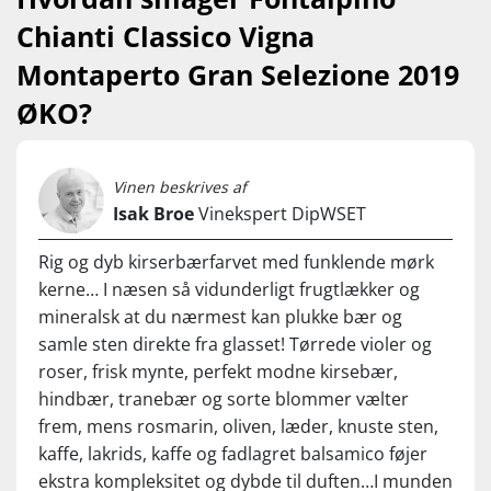
flaskeprisen til himmels. Han hjælper, fordi hans kone Gioia
Cresti ejer Fontalpino!
Chianti Classico Vigna
Carpineta Fontalpino Chianti Classico Gran Selezione Vigna
Montaperto Gran Selezione 2019
Montaperto 2019
ØKO?
….
Nyd den til saftigt oksekød, urtekrydret lam, vildt, italienske
specialiteter, svampe og modne oste. Servér ved 16-18°C.
Vinen beskrives af
Isak Broe
Vinekspert DipWSET
Rig og dyb kirserbærfarvet med funklende mørk
kerne… I næsen så vidunderligt frugtlækker og
mineralsk at du nærmest kan plukke bær og
samle sten direkte fra glasset! Tørrede violer og
roser, frisk mynte, perfekt modne kirsebær,
hindbær, tranebær og sorte blommer vælter
frem, mens rosmarin, oliven, læder, knuste sten,
kaffe, lakrids, kaffe og fadlagret balsamico føjer
ekstra kompleksitet og dybde til duften…I munden