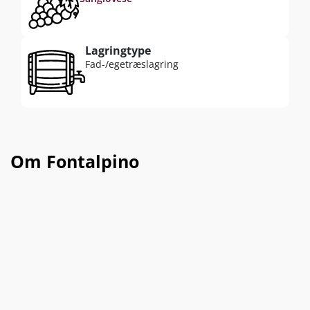
Lagringtype
Fad-/egetræslagring
Om Fontalpino