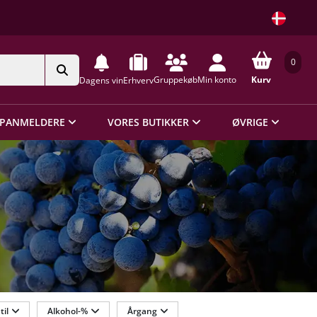
0
Gruppekøb
Min konto
Kurv
Dagens vin
Erhverv
PANMELDERE
VORES BUTIKKER
ØVRIGE
til
Alkohol-%
Årgang