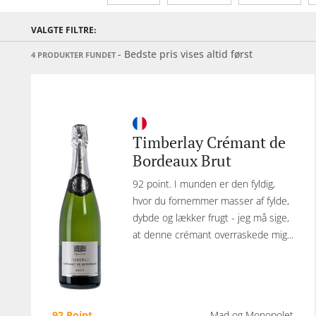
Sødmegrad
Tannin
Mousseren
VALGTE FILTRE:
- Bedste pris vises altid først
4 PRODUKTER FUNDET
Timberlay Crémant de
Bordeaux Brut
92 point. I munden er den fyldig,
hvor du fornemmer masser af fylde,
dybde og lækker frugt - jeg må sige,
at denne crémant overraskede mig...
92 Point
Mad og Monopolet