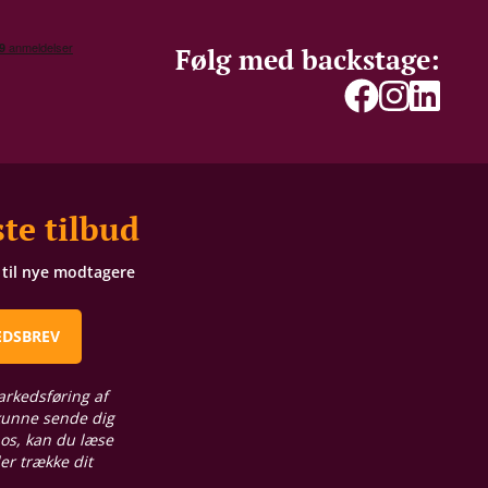
Følg med backstage:
te tilbud
t til nye modtagere
EDSBREV
arkedsføring af
 kunne sende dig
 os, kan du læse
ler trække dit