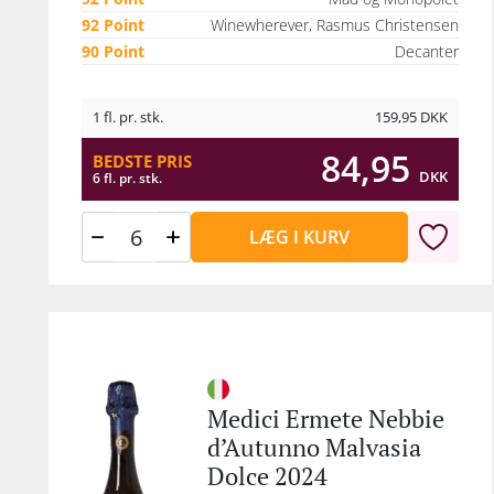
92 Point
Winewherever, Rasmus Christensen
90 Point
Decanter
1 fl. pr. stk.
159,95
DKK
84,95
BEDSTE PRIS
DKK
6 fl. pr. stk.
LÆG I KURV
Medici Ermete Nebbie
d’Autunno Malvasia
Dolce 2024