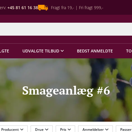
erv:
+45 81 61 16 38
Fragt fra 19,- | Fri fragt 999,-
LGTE
UDVALGTE TILBUD
BEDST ANMELDTE
TO
Smageanlæg #6
Producent
Drue
Pris
Anmeldelser
Passer 