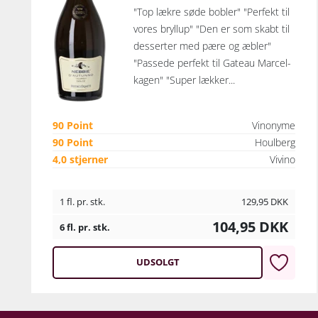
"Top lækre søde bobler" "Perfekt til
vores bryllup" "Den er som skabt til
desserter med pære og æbler"
"Passede perfekt til Gateau Marcel-
kagen" "Super lækker...
90 Point
Vinonyme
90 Point
Houlberg
4,0 stjerner
Vivino
1 fl. pr. stk.
129,95
DKK
104,95
DKK
6 fl. pr. stk.
UDSOLGT