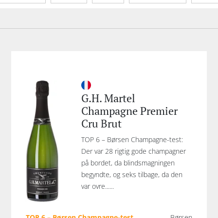
de type
Lukketype
G.H. Martel
Champagne Premier
Cru Brut
TOP 6 – Børsen Champagne-test:
Der var 28 rigtig gode champagner
på bordet, da blindsmagningen
begyndte, og seks tilbage, da den
var ovre......
TOP 6 – Børsen Champagne-test
Børsen