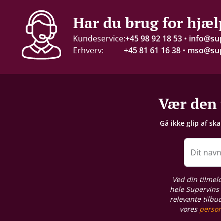
Har du brug for hjæl
Kundeservice:
+45 98 92 18 53
•
info@su
Erhverv:
+45 81 61 16 38
•
mso@sup
Vær den 
Gå ikke glip af sk
Dit nav
Ved din tilmel
hele Supervins 
relevante tilbu
vores
person