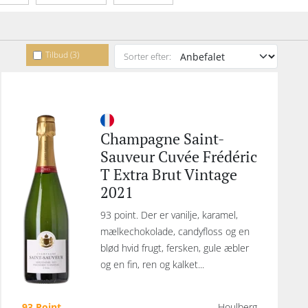
Tilbud (3)
Sorter efter:
Champagne Saint-
Sauveur Cuvée Frédéric
T Extra Brut Vintage
2021
93 point. Der er vanilje, karamel,
mælkechokolade, candyfloss og en
blød hvid frugt, fersken, gule æbler
og en fin, ren og kalket...
93 Point
Houlberg