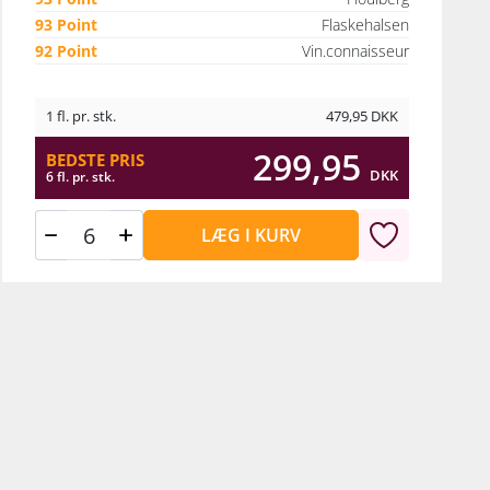
93 Point
Flaskehalsen
92 Point
Vin.connaisseur
1 fl. pr. stk.
479,95
DKK
299,95
BEDSTE PRIS
DKK
6 fl. pr. stk.
LÆG I KURV