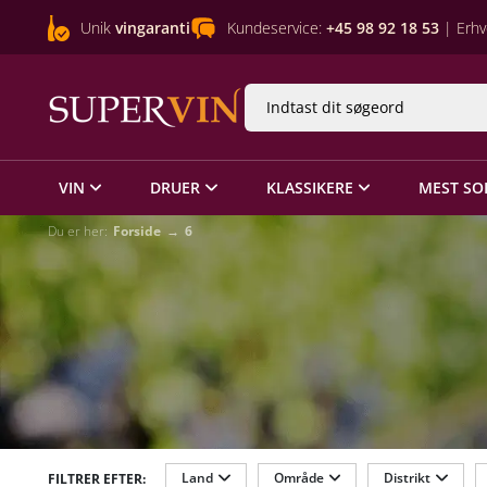
Unik
vingaranti
Kundeservice:
+45 98 92 18 53
| Erhv
VIN
DRUER
KLASSIKERE
MEST SO
Du er her:
Forside
6
Land
Område
Distrikt
FILTRER EFTER: