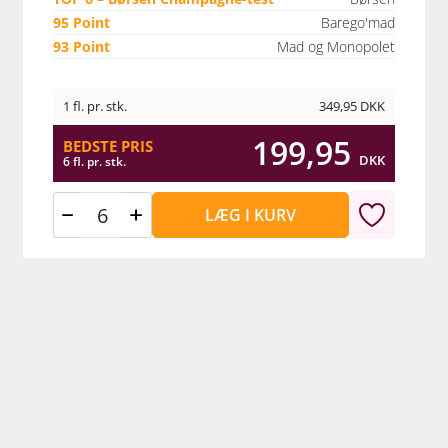
95 Point
Barego'mad
93 Point
Mad og Monopolet
1 fl. pr. stk.
349,95
DKK
199,95
BEDSTE PRIS
DKK
6 fl. pr. stk.
LÆG I KURV