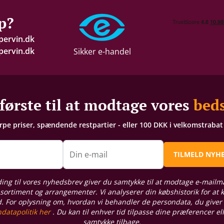
p?
pervin.dk
ervin.dk
Sikker e-handel
første til at modtage vores
beds
arpe priser, spændende restpartier - eller 100 DKK i velkomstraba
n
Din e-mail
TILMELD NYH
ding til vores nyhedsbrev giver du samtykke til at modtage e-mailm
sortiment og arrangementer. Vi analyserer din købshistorik for at
d. For oplysning om, hvordan vi behandler de persondata, du giver
datapolitik her
. Du kan til enhver tid tilpasse dine præferencer el
samtykke tilbage.