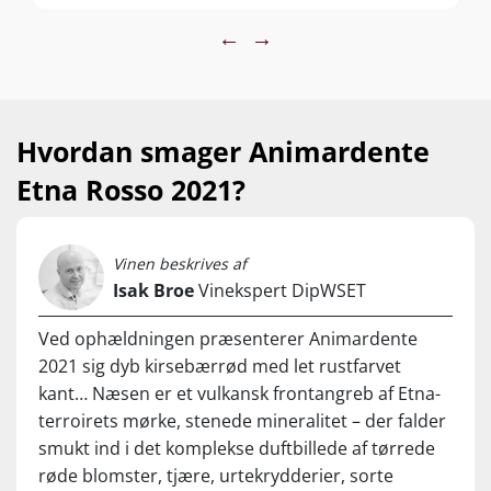
with perfectly silky tannins and a finish of
Nyd den til saftige steaks, fuglevildt, lyst kød, andebryst,
remarkable grace and beauty.
svampe, pastaretter og modne oste. Server ved 14-17°C
←
→
Hvordan smager Animardente
Etna Rosso 2021?
Vinen beskrives af
Isak Broe
Vinekspert DipWSET
Ved ophældningen præsenterer Animardente
2021 sig dyb kirsebærrød med let rustfarvet
kant… Næsen er et vulkansk frontangreb af Etna-
terroirets mørke, stenede mineralitet – der falder
smukt ind i det komplekse duftbillede af tørrede
røde blomster, tjære, urtekrydderier, sorte