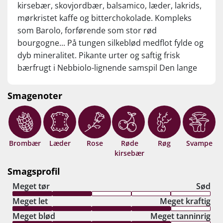
kirsebær, skovjordbær, balsamico, læder, lakrids,
mørkristet kaffe og bitterchokolade. Kompleks
som Barolo, forførende som stor rød
bourgogne... På tungen silkeblød medflot fylde og
dyb mineralitet. Pikante urter og saftig frisk
bærfrugt i Nebbiolo-lignende samspil Den lange
finish trumfer smagsoplevelsen med perfekt
madvenlige tanniner samt afgrundsdybe strejf af
Smagenoter
sort te, anis og ceder og cigarkasse… Bedste
Animardente til dato? Drik nu, eller gem +10 år fra
høståret.
Brombær
Læder
Rose
Røde
Røg
Svampe
kirsebær
Smagsprofil
Meget tør
Sød
Meget let
Meget kraftig
Meget blød
Meget tanninrig