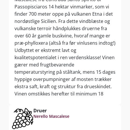
Passopisciaros 14 hektar vinmarker, som vi
finder 700 meter oppe på vulkanen Etna i det
nordøstlige Sicilien. Fra dette vindblæste og
vulkanske terroir håndplukkes druerne fra
over 60 år gamle buskvine, hvoraf mange er
præ-phylloxera (altså fra før vinlusens indtog!)
Udbyttet er ekstremt lavt og
kvalitetspotentialet i ren verdensklasse! Vinen
gærer med frugtbevarende
temperaturstyring på ståltank, mens 15 dages
hyppige overpumpninger af mosten trækker
ekstra saft, kraft og struktur fra drueskindet.
Vinen omstikkes herefter til minimum 18
måneders modning på store egetræsfade,
inden 12 måneders yderligere afrunding på
Druer
flaske før frigivelse.
Nerello Mascalese