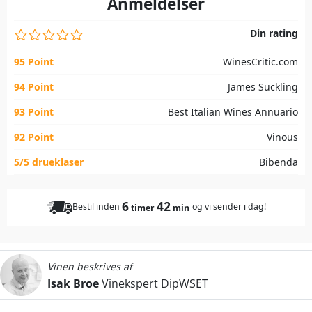
Anmeldelser
Din rating
95 Point
WinesCritic.com
94 Point
James Suckling
93 Point
Best Italian Wines Annuario
92 Point
Vinous
5/5 drueklaser
Bibenda
6
42
Bestil inden
og vi sender i dag!
timer
min
Vinen beskrives af
Isak Broe
Vinekspert DipWSET