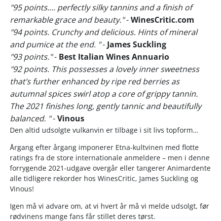
"95 points.... perfectly silky tannins and a finish of
remarkable grace and beauty."
-
WinesCritic.com
"94 points. Crunchy and delicious. Hints of mineral
and pumice at the end. "
-
James Suckling
"93 points."
-
Best Italian Wines Annuario
"92 points. This possesses a lovely inner sweetness
that’s further enhanced by ripe red berries as
autumnal spices swirl atop a core of grippy tannin.
The 2021 finishes long, gently tannic and beautifully
balanced. "
-
Vinous
Den altid udsolgte vulkanvin er tilbage i sit livs topform…
Årgang efter årgang imponerer Etna-kultvinen med flotte
ratings fra de store internationale anmeldere – men i denne
forrygende 2021-udgave overgår eller tangerer Animardente
alle tidligere rekorder hos WinesCritic, James Suckling og
Vinous!
Igen må vi advare om, at vi hvert år må vi melde udsolgt, før
rødvinens mange fans får stillet deres tørst.