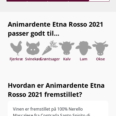
Animardente Etna Rosso 2021
passer godt til...
Fjerkræ
Svinekød
Grøntsager
Kalv
Lam
Okse
Asi
Hvordan er Animardente Etna
Rosso 2021 fremstillet?
Vinen er fremstillet på 100% Nerello
Mascalese fra Contrada Santo Spirito di