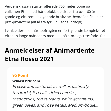
Verdensklassen starter allerede 700 meter oppe på
vulkanen Etna med håndplukkede druer fra over 60 år
gamle og ekstremt lavtydende buskvine, hvoraf de fleste er
præ-phylloxera (altså fra før vinlusens indtog!)
I vinkælderen opnår topfrugten en fortryllende kompleksitet
efter 18 lange måneders modning på store egetræsfade, før
tanninerne afrundes yderligere ved 12 måneders
flaskelagring før frigivelsen.
Anmeldelser af Animardente
Resultatet er et frådende vulkanudbrud af en mineralsk
Etna Rosso 2021
rødvin på Siciliens Pinot Noir, Nerello Mascalese, der her
viser klassen som førsteudfordrer til de store Cru-vine fra
Bourgogne og Barolo!
95 Point
Skabt af den toscanske 100-point-stjerne Tenuta Sette Ponti
WinesCritic.com
- og med mindst samme sans for detaljen som kendetegner
Precise and sartorial, as well as distinctly
vinhusets ikonvine Orma og Oreno. Skal simpelthen
territorial, it recalls dried cherries,
smages...
raspberries, red currants, white geraniums,
…….
green olives, and rose petals. Medium-bodied,