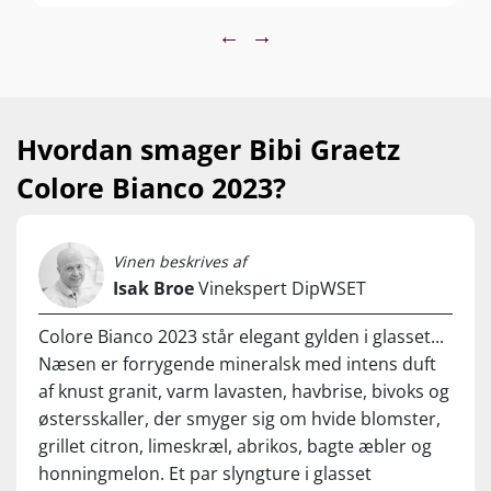
Server ved 10-12°C
capacity to provide the perfect vehicle for
←
→
acidity and minerality. Great complexity.
Walnut and white almond. Blood orange.
Peach and apricot, guava and quince,
passionfruit and passionflower. So juicy. So
Hvordan smager Bibi Graetz
rich, but ethereal in its freshness. A more
Colore Bianco 2023?
diffuse (and hence integrated) acidity than
Testamatta. Quite superb.
Vinen beskrives af
Isak Broe
Vinekspert DipWSET
Colore Bianco 2023 står elegant gylden i glasset...
Næsen er forrygende mineralsk med intens duft
af knust granit, varm lavasten, havbrise, bivoks og
østersskaller, der smyger sig om hvide blomster,
grillet citron, limeskræl, abrikos, bagte æbler og
honningmelon. Et par slyngture i glasset