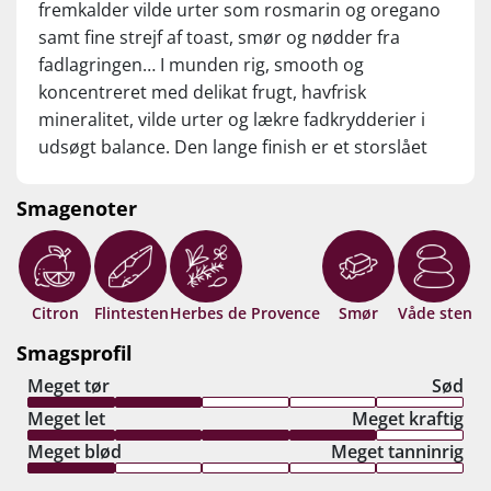
fremkalder vilde urter som rosmarin og oregano
samt fine strejf af toast, smør og nødder fra
fadlagringen… I munden rig, smooth og
koncentreret med delikat frugt, havfrisk
mineralitet, vilde urter og lækre fadkrydderier i
udsøgt balance. Den lange finish er et storslået
mineralsk festfyrværkeri, med rygende flint,
strandskaller og varme sten, der indhylles i
Smagenoter
nærmest burgundiske noter af smør og nødder.
Superb!
Citron
Flintesten
Herbes de Provence
Smør
Våde sten
Smagsprofil
Meget tør
Sød
Meget let
Meget kraftig
Meget blød
Meget tanninrig