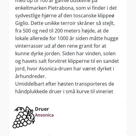
med op til 100 år gamle buskvine på
enkeltmarken Pietrabona, som vi finder i det
sydvestlige hjørne af den toscanske klippeø
Giglio. Dette unikke terroir skråner så stejlt,
fra 500 og ned til 200 meters højde, at de
lokale allerede for 1000 år siden måtte hugge
vinterrasser ud af den rene granit for at
kunne dyrke jorden. Siden har vinden, solen
og havets salt forvitret klipperne til en sandet
jord, hvor Asonica-druen har været dyrket i
århundreder.
Umiddelbart efter høsten transporteres de
håndplukkede druer i små kurve til vineriet
Castello del Giglio midt på øen. De afstilkede
og skånsomt pressede druer gærer først ved
Druer
lave temperaturer på ståltank i 6-7 dage.
Ansonica
Herefter omstikkes 70% af hvidvinen til 10
dages fortsat gæring på helt nye, 1 år gamle