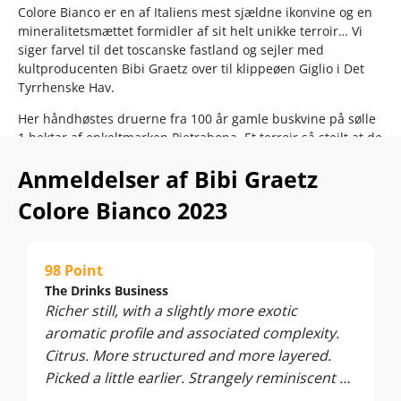
Colore Bianco er en af Italiens mest sjældne ikonvine og en
mineralitetsmættet formidler af sit helt unikke terroir… Vi
siger farvel til det toscanske fastland og sejler med
kultproducenten Bibi Graetz over til klippeøen Giglio i Det
Tyrrhenske Hav.
Her håndhøstes druerne fra 100 år gamle buskvine på sølle
1 hektar af enkeltmarken Pietrabona. Et terroir så stejlt at de
lokale allerede for 1000 år siden måtte hugge terrasser ud
Anmeldelser af Bibi Graetz
af den rene granit for at dyrke jorden!
Colore Bianco 2023
Resultatet er den mest mineralske hvidvin, du nok aldrig har
smagt. I konkurrence med søstervinen Testamatta Bianco
uden tvivl verdens bedste på Ansonica-druen.
98 Point
Hele herligheden forkæles efter alle kunstens regler med
The Drinks Business
gæring og modning på små barriquefade og burgundisk
Richer still, with a slightly more exotic
omrøring af de fine gærrester…
aromatic profile and associated complexity.
Leveres i originale 3 stk trækasser.
Citrus. More structured and more layered.
Nyd den til fyldige antipasti, fisk og skaldyr, sushi, risotto,
Picked a little earlier. Strangely reminiscent of
fjerkræ, grillede marinerede grøntsager og modne oste.
Meursault in its freshness, opulence and