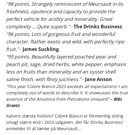
"98 points. Strangely reminiscent of Meursault in its
freshness, opulence and capacity to provide the
perfect vehicle for acidity and minerality. Great
complexity … Quite superb."
-
The Drinks Business
"96 points. Lots of gorgeous fruit and wonderful
character. Rather exotic and wild, with perfectly ripe
fruit."
-
James Suckling
"95 points. Beautifully layered poached pear and
peach pit, sage, dried herbs, white pepper, emphasis
less on fruits than minerality and an oyster shell
saline finish, with flinty juiciness."
-
Jane Anson
“This year Colore Bianco 2023 exceeds all expectations! I am
completely out of words to describe it. It showcases the true
essence of the Ansonica from Pietrabona vineyard”
– Bibi
Graetz
Italiens største hvidvin? Colore Bianco er formentlig aldrig
smagt større end i 2023-udgaven, der får Drinks Business'
anmelder til at tænke på Meursault...