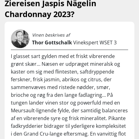
Ziereisen Jaspis Nägelin
from vines planted in the Hard cru in 1996. It
has an elegant and aromatic aftertaste with
Chardonnay 2023?
fine minerals, even if still a little drying.
Bottled unfiltered with 13% stated alcohol.
Natural cork. Tasted from lot L 20 25 in
Vinen beskrives af
Thor Gottschalk
Vinekspert WSET 3
February 2026.
I glasset sart gylden med et friskt vibrerende
grønt skær… Næsen er udpræget mineralsk og
kaster om sig med flintesten, saftdryppende
ferskner, frisk jasmin, abrikos og citrus, der
sammenvæves med ristede nødder, smør,
brioche og røg fra den lange fadlagring… På
tungen lander vinen stor og powerfuld med en
Meursault-lignende fylde, der samtidig balanceres
af en vibrerende syre og frisk mineralitet. Pikante
fadkrydderier bidrager til yderligere kompleksitet
i den Grand Cru-lange eftersmag. En vanvittig flot