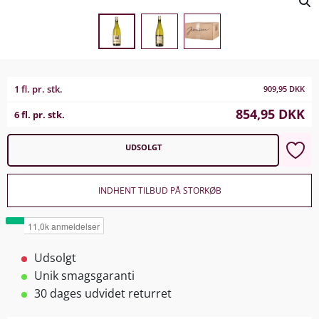
1 fl. pr. stk.
909,95
DKK
854,95
DKK
6 fl. pr. stk.
UDSOLGT
INDHENT TILBUD PÅ STORKØB
Udsolgt
Unik smagsgaranti
30 dages udvidet returret