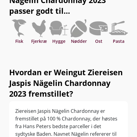
passer godt til...
Fisk
Fjerkræ
Hygge
Nødder
Ost
Pasta
Sk
Hvordan er Weingut Ziereisen
Jaspis Nägelin Chardonnay
2023 fremstillet?
Ziereisen Jaspis Nägelin Chardonnay er
fremstillet på 100 % Chardonnay, der høstes
fra Hans Peters bedste parceller i det
sydtyske Baden. Navnet Nägelin refererer til