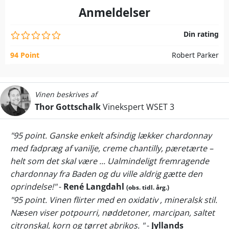
Anmeldelser
Din rating
94 Point
Robert Parker
Vinen beskrives af
Thor Gottschalk
Vinekspert WSET 3
"95 point. Ganske enkelt afsindig lækker chardonnay
med fadpræg af vanilje, creme chantilly, pæretærte –
helt som det skal være ... Ualmindeligt fremragende
chardonnay fra Baden og du ville aldrig gætte den
oprindelse!"
-
René Langdahl
(obs. tidl. årg.)
"95 point. Vinen flirter med en oxidativ , mineralsk stil.
Næsen viser potpourri, nøddetoner, marcipan, saltet
citronskal, korn og tørret abrikos. "
-
Jyllands