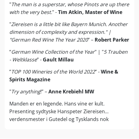
"
The man is a superstar, whose Pinots are up there
with the very best.
" -
Tim Atkin, Master of Wine
"
Ziereisen is a little bit like Bayern Munich. Another
dimension of complexity and expression." |
"German Red Wine The Year 2020
" –
Robert Parker
“
German Wine Collection of the Year
" | "
5 Trauben
- Weltklasse
” -
Gault Millau
”
TOP 100 Wineries of the World 2022
" -
Wine &
Spirits Magazine
"
Try anything
!” –
Anne Krebiehl MW
Manden er en legende. Hans vine er kult.
Presenting sydtyske Hanspeter Ziereisen...
verdensmester i Gutedel og Tysklands nok
allerbedste producent af Pinot Noir! 100 point-
vinmagere fra Tyskland kan tælles på meget få