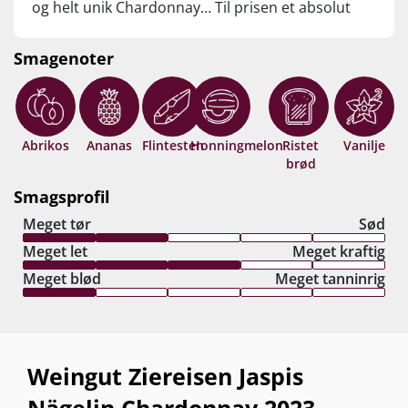
og helt unik Chardonnay… Til prisen et absolut
must-try for fans af de allerstørste hvide
bourgognevine. Drik nu, eller gem op 10-15 år fra
Smagenoter
høståret.
Abrikos
Ananas
Flintesten
Honningmelon
Ristet
Vanilje
brød
Smagsprofil
Meget tør
Sød
Meget let
Meget kraftig
Meget blød
Meget tanninrig
Weingut Ziereisen Jaspis
Nägelin Chardonnay 2023