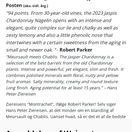
Posten
(obs. tidl. årg.)
"94 points. From 30-year-old vines, the 2023 Jaspis
Chardonnay Nägelin opens with an intense and
elegant, quite complex sur lie and chalky as well as
zesty lemony and also a little phenolic nose that
intertwines with a certain sweetness from the aging in
small and newer oak. "
-
Robert Parker
”Meursault meets Chablis.
The Jasper Chardonnay is a
selection of the best barrels from the old Chardonnay
plants. Intense and powerful, yet elegant, slim and fresh. It
combines polished minerals with floral, nutty and yellow
fruit aromas. Salty minerality, creamy and round texture.
Long finish.
Aging potential for at least 15 years.” – Hans
Peter Ziereisen
Ziereisens ”Montrachet”, ifølge Robert Parker! Selv siger
Hans Peter Ziereisen, at det minder om en blanding af
Meursault og Chablis. Uanset hvad, så er det et af de bedste
glas Chardonnay du kommer til at smage i lang tid!