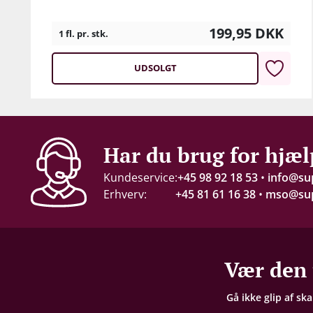
199,95
DKK
1 fl. pr. stk.
UDSOLGT
Har du brug for hjæl
Kundeservice:
+45 98 92 18 53
•
info@su
Erhverv:
+45 81 61 16 38
•
mso@sup
Vær den 
Gå ikke glip af sk