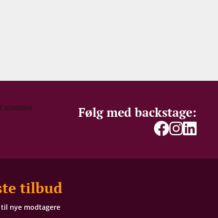
Følg med backstage:
te tilbud
t til nye modtagere