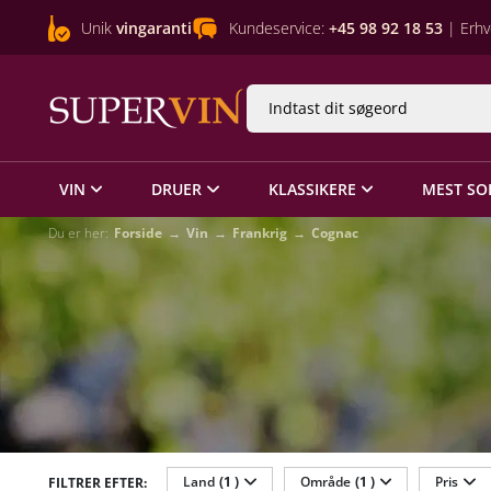
Unik
vingaranti
Kundeservice:
+45 98 92 18 53
| Erhv
VIN
DRUER
KLASSIKERE
MEST SO
Du er her:
Forside
Vin
Frankrig
Cognac
Land
(1 )
Område
(1 )
Pris
FILTRER EFTER: