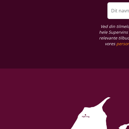
Dit nav
Ved din tilmel
hele Supervins 
relevante tilbu
vores
person