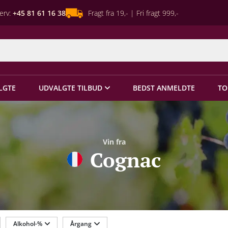
erv:
+45 81 61 16 38
Fragt fra 19,- | Fri fragt 999,-
LGTE
UDVALGTE TILBUD
BEDST ANMELDTE
TO
Vin fra
Cognac
Alkohol-%
Årgang