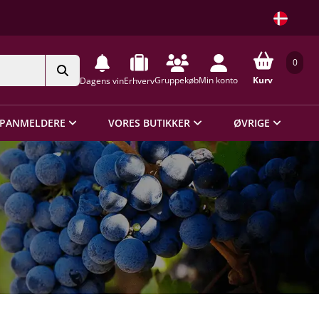
0
Gruppekøb
Min konto
Kurv
Dagens vin
Erhverv
PANMELDERE
VORES BUTIKKER
ØVRIGE