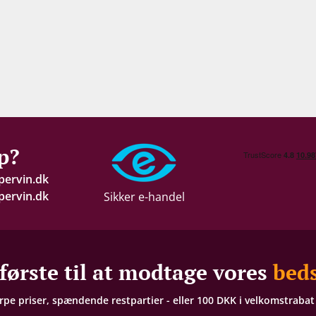
p?
pervin.dk
ervin.dk
Sikker e-handel
første til at modtage vores
beds
arpe priser, spændende restpartier - eller 100 DKK i velkomstraba