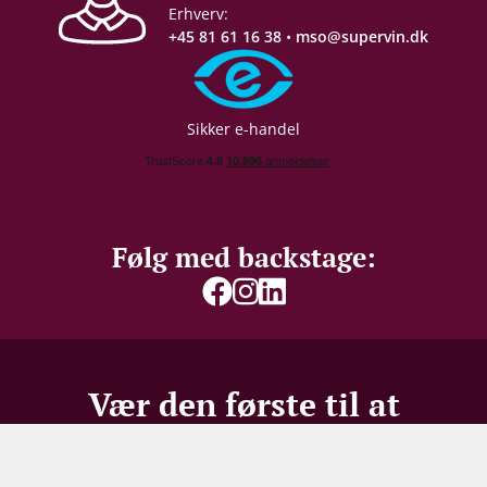
Erhverv:
+45 81 61 16 38
•
mso@supervin.dk
Sikker e-handel
Følg med backstage:
Som symbol på de stolte traditioner har Prunier
indrettet butik i Cognacs ældste hus,
Vær den første til at
bindingsværkshuset ”La Vieille Maison” (Maison de
modtage vores
bedste
la Lieutenance). Et historisk monument fra
Middelalderen, midt i Cognacs gamle bydel.