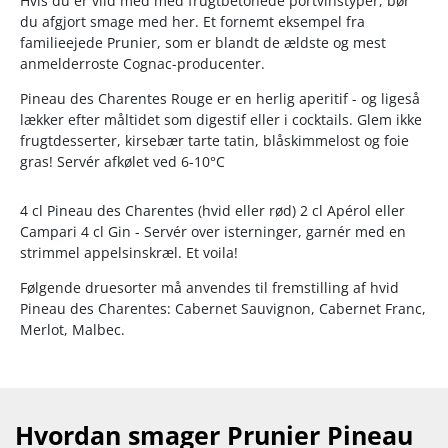
Hvis du er vild med med frugtbetonede portvinstyper, bør
du afgjort smage med her. Et fornemt eksempel fra
familieejede Prunier, som er blandt de ældste og mest
anmelderroste Cognac-producenter.
Pineau des Charentes Rouge er en herlig aperitif - og ligeså
lækker efter måltidet som digestif eller i cocktails. Glem ikke
frugtdesserter, kirsebær tarte tatin, blåskimmelost og foie
gras! Servér afkølet ved 6-10°C
4 cl Pineau des Charentes (hvid eller rød) 2 cl Apérol eller
Campari 4 cl Gin - Servér over isterninger, garnér med en
strimmel appelsinskræl. Et voila!
Følgende druesorter må anvendes til fremstilling af hvid
Pineau des Charentes: Cabernet Sauvignon, Cabernet Franc,
Merlot, Malbec.
Hvordan smager Prunier Pineau