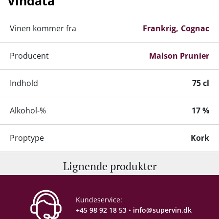
Vindata
Da Alphonse Prunier døde i 1918, var der ingen
Vinen kommer fra
Frankrig
Cognac
arvtagere. Det blev derfor nevøen Jean Burnez,
som fik overdraget Cognac Prunier. I dag ledes
Producent
Maison Prunier
firmaet af Stéphane Burnez med støtte fra sin
hustru samt datteren Alice.
Indhold
75 cl
Alkohol-%
17 %
Proptype
Kork
Lignende produkter
Emballage
6 stk. papkasse
Kundeservice:
+45 98 92 18 53
•
info@supervin.dk