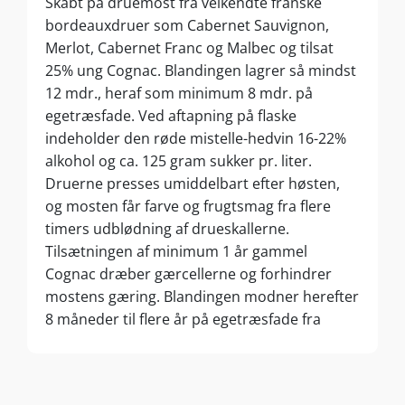
Skabt på druemost fra velkendte franske
bordeauxdruer som Cabernet Sauvignon,
Merlot, Cabernet Franc og Malbec og tilsat
25% ung Cognac. Blandingen lagrer så mindst
12 mdr., heraf som minimum 8 mdr. på
egetræsfade. Ved aftapning på flaske
indeholder den røde mistelle-hedvin 16-22%
alkohol og ca. 125 gram sukker pr. liter.
Druerne presses umiddelbart efter høsten,
og mosten får farve og frugtsmag fra flere
timers udblødning af drueskallerne.
Tilsætningen af minimum 1 år gammel
Cognac dræber gærcellerne og forhindrer
mostens gæring. Blandingen modner herefter
8 måneder til flere år på egetræsfade fra
Limousin og/eller Troncais, hvorved mistelle-
hedvinen tilføres ekstra smagsdybde og
krydderi.