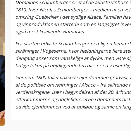
Domaines Schlumberger er et af de ældste vinhuse i 
1810, hvor Nicolas Schlumberger – medlem af en velh
omkring Guebwiller i det sydlige Alsace. Familien hav
og vinproduktionen startede som en langsigtet inves
også mest krævende vinmarker.
Fra starten udviste Schlumberger nemlig en bemærkel
skråninger i Vogeserne, hvor hældningerne flere st
dengang anset som vanskelige at dyrke, men viste sig 
tidlige fokus på højtliggende terroirs er en væsentli
Gennem 1800-tallet voksede ejendommen gradvist, 
af de politiske omvæltninger i Alsace – fra skiftende 
verdenskrigene. Især i begyndelsen af det 20. århun
efterkommerne og nøglefiguererne i domænets histor
udvide ejendommen ved at opkøbe og samle en lang 
Efter Anden Verdenskrig blev fundamentet lagt for de
rettet mod kvalitet, terroir og egenproduktion. Do