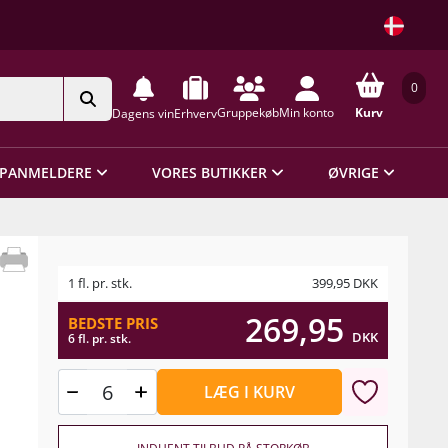
0
Gruppekøb
Min konto
Kurv
Dagens vin
Erhverv
PANMELDERE
VORES BUTIKKER
ØVRIGE
1 fl. pr. stk.
399,95
DKK
269,95
BEDSTE PRIS
DKK
6 fl. pr. stk.
LÆG I KURV