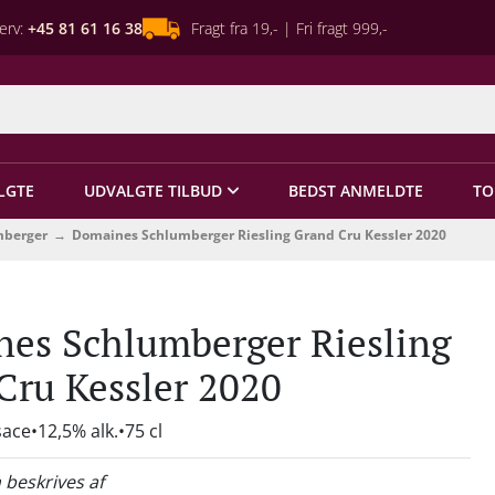
erv:
+45 81 61 16 38
Fragt fra 19,- | Fri fragt 999,-
LGTE
UDVALGTE TILBUD
BEDST ANMELDTE
TO
mberger
Domaines Schlumberger Riesling Grand Cru Kessler 2020
es Schlumberger Riesling
Cru Kessler 2020
sace
12,5% alk.
75 cl
 beskrives af