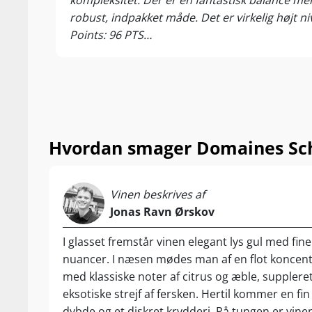
kompleksitet. Der er en fantastisk balance me
høstudbytter 
robust, indpakket måde. Det er virkelig højt nive
Grand Cru-mar
Points: 96 PTS
kompleksitet o
Prisvurdering: 6 / 6
Marken ligger 
yder naturlig 
den sandholdig
vinstokkenes tr
Hvordan smager Domaines Schl
Kessler er bep
fælles for dem 
nærmer sig det
Vinen beskrives af
I denne højtbe
Jonas Ravn Ørskov
med imponeren
I glasset fremstår vinen elegant lys gul med fin
citrus og æble
nuancer. I næsen mødes man af en flot koncent
Hertil kommer 
med klassiske noter af citrus og æble, suppleret
Det er en vin
eksotiske strejf af fersken. Hertil kommer en fi
fremstår frisk 
dybde og et diskret krydderi. På tungen er vine