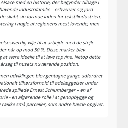
Alsace med en historie, der begynder tilbage i
avende industrifamilie – erhverver sig jord
de skabt sin formue inden for tekstilindustrien,
tering i nogle af regionens mest lovende, men
sesværdig vilje til at arbejde med de stejle
eder når op mod 50 %. Disse marker blev
at være ideelle til at lave topvine. Netop dette
g årsag til husets nuværende position.
men udviklingen blev gentagne gange udfordret
nationalt tilhørsforhold til ødelæggelser under
drede spillede Ernest Schlumberger – en af
ie - en afgørende rolle i at genopbygge og
række små parceller, som andre havde opgivet.
n moderne stil, hvor fokus i stigende grad blev
maines Schlumberger var samtidig blandt de