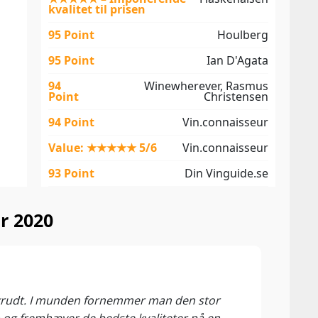
kvalitet til prisen
95 Point
Houlberg
95 Point
Ian D'Agata
94
Winewherever, Rasmus
Point
Christensen
94 Point
Vin.connaisseur
Value: ★★★★★ 5/6
Vin.connaisseur
93 Point
Din Vinguide.se
r 2020
Pris
Vino
erikrudt. I munden fornemmer man den stor