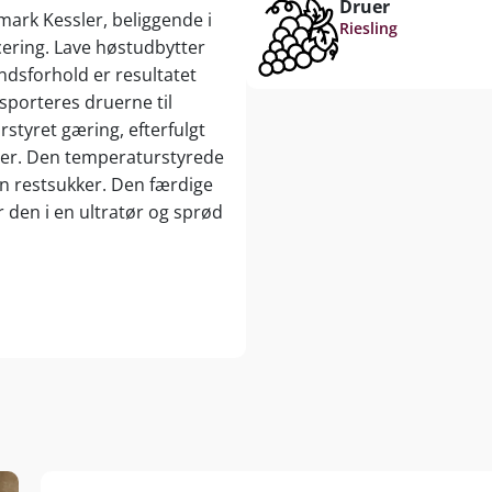
Druer
ark Kessler, beliggende i
Riesling
ering. Lave høstudbytter
dsforhold er resultatet
sporteres druerne til
styret gæring, efterfulgt
der. Den temperaturstyrede
en restsukker. Den færdige
er den i en ultratør og sprød