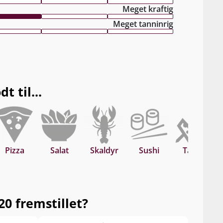
Meget kraftig
Meget tanninrig
 til...
Pizza
Salat
Skaldyr
Sushi
Tapas
0 fremstillet?