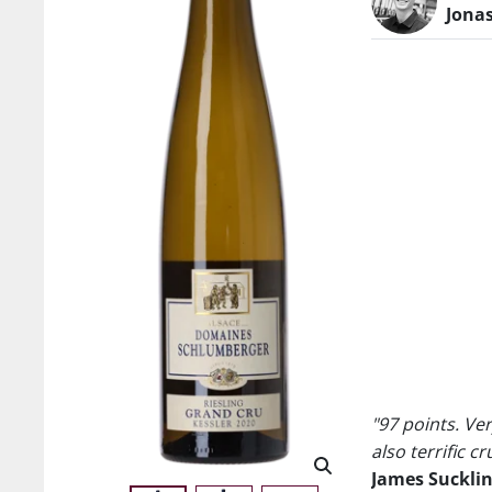
Jona
"97 points. Ve
also terrific c
James Suckli