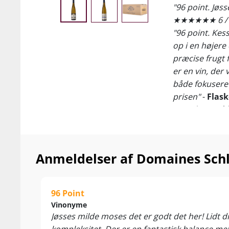
"96 point. Jøss
★★★★★★ 6 / 
"96 point. Kess
op i en højere
præcise frugt 
er en vin, der 
både fokusere
prisen"
-
Flas
Domaines Schlu
ratings hos Ja
Grand Cru-mark
og Domaines S
Anmeldelser af Domaines Schl
undtagelse – o
hvor selvsamme
Alt tyder på, 
96 Point
skal til for 
Vinonyme
Jøsses milde moses det er godt det her! Lidt
Tager vi et ki