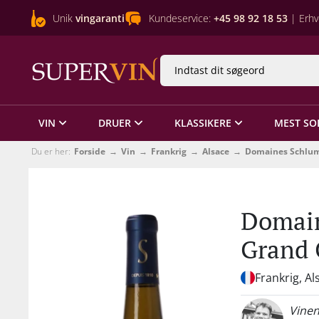
Unik
vingaranti
Kundeservice:
+45 98 92 18 53
| Erhv
VIN
DRUER
KLASSIKERE
MEST SO
Du er her:
Forside
Vin
Frankrig
Alsace
Domaines Schlu
Domain
Grand 
Frankrig, Al
Vinen