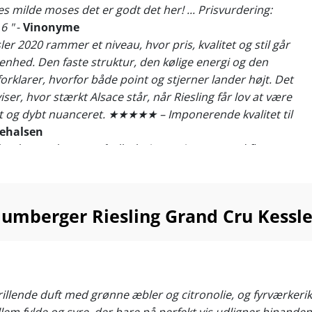
es milde moses det er godt det her! ... Prisvurdering:
6 "
-
Vinonyme
ler 2020 rammer et niveau, hvor pris, kvalitet og stil går
 enhed. Den faste struktur, den kølige energi og den
forklarer, hvorfor både point og stjerner lander højt. Det
viser, hvor stærkt Alsace står, når Riesling får lov at være
t og dybt nuanceret. ★★★★★ – Imponerende kvalitet til
kehalsen
mberger leverer på allerhøjeste niveau – med flere 96+
mes Suckling, end du kan tælle på dine hænder!
en Kessler leverer år efter år vine i absolut topklasse,
chlumberger Riesling Grand Cru Kessler 2020 er ingen
umberger Riesling Grand Cru Kessle
g vi skal faktisk ikke længere tilbage end årgang 2019,
 vin blev belønnet med hele 97 point af James Suckling!
at den endnu ikke anmeldte 2020-årgang har, hvad der
at nærme sig samme imponerende niveau.
 drillende duft med grønne æbler og citronolie, og fyrværk
g på Grand Cru-marken Kessler, finder vi en vinmark med