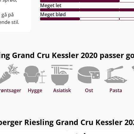
.
Meget let
Meget blød
t gå på
 og skaldyr, fjerkræ, lyst kød, gris, røgvarer, ost,
nde stil.
 og tapas. Servér ved 10-12°C.
g Grand Cru Kessler 2020 passer godt
røntsager
Hygge
Asiatisk
Ost
Pasta
ger Riesling Grand Cru Kessler 202