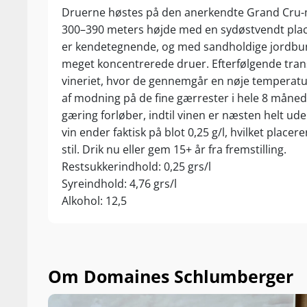
Druerne høstes på den anerkendte Grand Cru-m
300–390 meters højde med en sydøstvendt plac
er kendetegnende, og med sandholdige jordbun
meget koncentrerede druer. Efterfølgende tran
vineriet, hvor de gennemgår en nøje temperatur
af modning på de fine gærrester i hele 8 måne
gæring forløber, indtil vinen er næsten helt ud
vin ender faktisk på blot 0,25 g/l, hvilket placer
stil. Drik nu eller gem 15+ år fra fremstilling.
Restsukkerindhold: 0,25 grs/l
Syreindhold: 4,76 grs/l
Alkohol: 12,5
Om Domaines Schlumberger