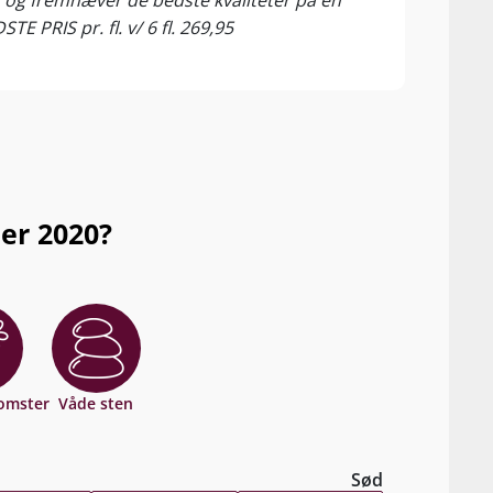
n og fremhæver de bedste kvaliteter på en
TE PRIS pr. fl. v/ 6 fl. 269,95
er 2020?
omster
Våde sten
Sød