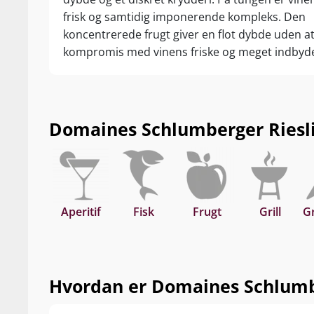
verdensklasse
frisk og samtidig imponerende kompleks. Den
koncentrerede frugt giver en flot dybde uden a
Nyd den til fisk
kompromis med vinens friske og meget indbyde
grønsagsretter
Domaines Schlumberger Rieslin
Aperitif
Fisk
Frugt
Grill
G
Hvordan er Domaines Schlumber