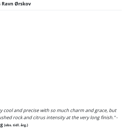
s Ravn Ørskov
ry cool and precise with so much charm and grace, but
rushed rock and citrus intensity at the very long finish."
-
ng
(obs. tidl. årg.)