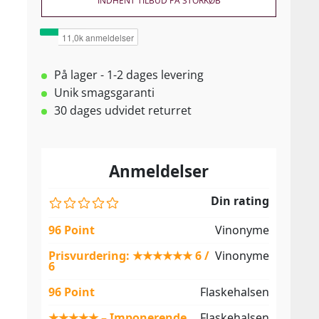
INDHENT TILBUD PÅ STORKØB
På lager - 1-2 dages levering
Unik smagsgaranti
30 dages udvidet returret
Anmeldelser
Din rating
96 Point
Vinonyme
Prisvurdering: ★★★★★★ 6 /
Vinonyme
6
96 Point
Flaskehalsen
★★★★★ – Imponerende
Flaskehalsen