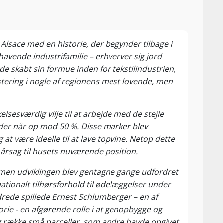
Alsace med en historie, der begynder tilbage i
avende industrifamilie – erhverver sig jord
de skabt sin formue inden for tekstilindustrien,
tering i nogle af regionens mest lovende, men
sesværdig vilje til at arbejde med de stejle
eder når op mod 50 %. Disse marker blev
at være ideelle til at lave topvine. Netop dette
g årsag til husets nuværende position.
men udviklingen blev gentagne gange udfordret
nationalt tilhørsforhold til ødelæggelser under
drede spillede Ernest Schlumberger – en af
ie - en afgørende rolle i at genopbygge og
række små parceller, som andre havde opgivet.