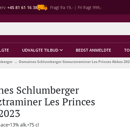
erv:
+45 81 61 16 38
Fragt fra 19,- | Fri fragt 999,-
LGTE
UDVALGTE TILBUD
BEDST ANMELDTE
TO
mberger
Domaines Schlumberger Gewurztraminer Les Princes Abbes 202
es Schlumberger
traminer Les Princes
2023
sace
13% alk.
75 cl