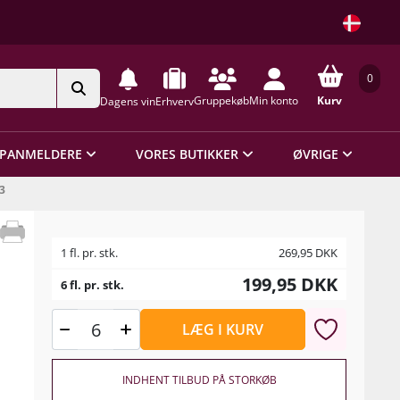
0
Gruppekøb
Min konto
Kurv
Dagens vin
Erhverv
PANMELDERE
VORES BUTIKKER
ØVRIGE
3
1 fl. pr. stk.
269,95
DKK
199,95
DKK
6 fl. pr. stk.
LÆG I KURV
INDHENT TILBUD PÅ STORKØB