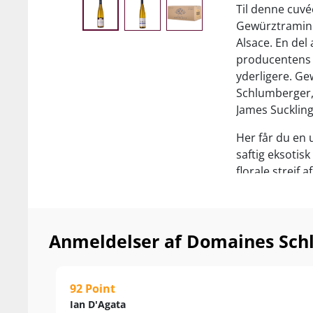
Til denne cuv
Gewürztraminer
Alsace. En del
producentens e
yderligere. Ge
Schlumberger, 
James Sucklin
Her får du en 
saftig eksotisk
florale strejf
restsukker pr.
balance. Et ud
ved 10-12°C.
Anmeldelser af Domaines Sch
92 Point
Ian D'Agata