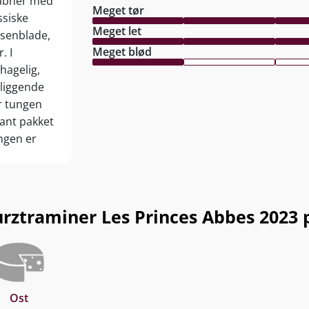
 åbner med
Meget tør
ssiske
Meget let
osenblade,
Meget blød
. I
hagelig,
rliggende
r tungen
gant pakket
ingen er
 honning og
ikoniske
år fra
raminer Les Princes Abbes 2023 pas
Ost