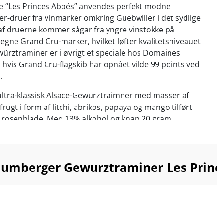
ée “Les Princes Abbés” anvendes perfekt modne
-druer fra vinmarker omkring Guebwiller i det sydlige
 af druerne kommer sågar fra yngre vinstokke på
gne Grand Cru-marker, hvilket løfter kvalitetsniveauet
würztraminer er i øvrigt et speciale hos Domaines
hvis Grand Cru-flagskib har opnået vilde 99 points ved
g.
ultra-klassisk Alsace-Gewürztraimner med masser af
 frugt i form af litchi, abrikos, papaya og mango tilført
 af rosenblade. Med 13% alkohol og knap 20 gram
 liter får du en vin med både power og sødmefuld
søgt match til spicy thai-retter og modne oste. Serveres
lumberger Gewurztraminer Les Prin