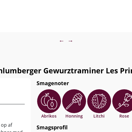
←
→
lumberger Gewurztraminer Les Pri
Smagenoter
Abrikos
Honning
Litchi
Rose
 op af
Smagsprofil