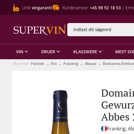
Unik
vingaranti
Kundeservice:
+45 98 92 18 53
| Erhv
VIN
DRUER
KLASSIKERE
MEST SO
Du er her:
Forside
Vin
Frankrig
Alsace
Domaines Schlu
Domain
Gewurz
Abbes 
Frankrig, Al