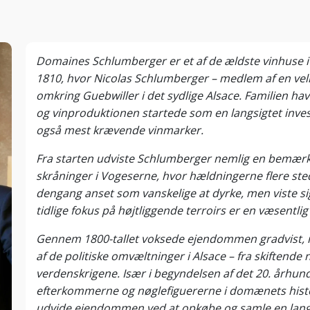
Domaines Schlumberger er et af de ældste vinhuse i 
1810, hvor Nicolas Schlumberger – medlem af en velh
omkring Guebwiller i det sydlige Alsace. Familien hav
og vinproduktionen startede som en langsigtet inves
også mest krævende vinmarker.
Fra starten udviste Schlumberger nemlig en bemærkel
skråninger i Vogeserne, hvor hældningerne flere st
dengang anset som vanskelige at dyrke, men viste sig 
tidlige fokus på højtliggende terroirs er en væsentli
Gennem 1800-tallet voksede ejendommen gradvist, 
af de politiske omvæltninger i Alsace – fra skiftende 
verdenskrigene. Især i begyndelsen af det 20. århun
efterkommerne og nøglefiguererne i domænets histor
udvide ejendommen ved at opkøbe og samle en lang 