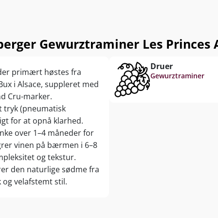
rger Gewurztraminer Les Princes A
Druer
der primært høstes fra
Gewurztraminer
ux i Alsace, suppleret med
nd Cru-marker.
t tryk (pneumatisk
gt for at opnå klarhed.
anke over 1–4 måneder for
agrer vinen på bærmen i 6–8
pleksitet og tekstur.
erer den naturlige sødme fra
og velafstemt stil.