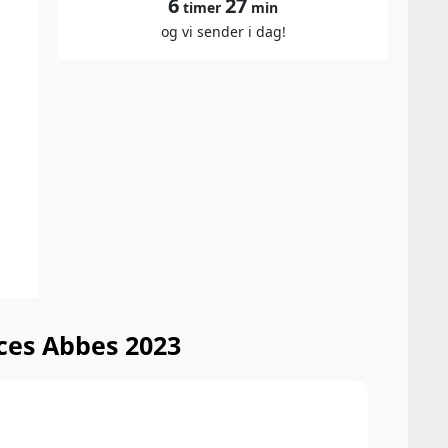
6
27
timer
min
og vi sender i dag!
ces Abbes 2023
90 P
Vinou