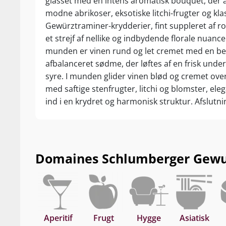
glasset med en intens aromatisk bouquet, der
modne abrikoser, eksotiske litchi-frugter og kla
Gewürztraminer-krydderier, fint suppleret af r
et strejf af nellike og indbydende florale nuancer
munden er vinen rund og let cremet med en be
afbalanceret sødme, der løftes af en frisk unde
syre. I munden glider vinen blød og cremet ove
med saftige stenfrugter, litchi og blomster, ele
ind i en krydret og harmonisk struktur. Afslutn
lang og nuanceret med lækre strejf af ingefær,
lidt ristede nødder. Genial Gewürztraminer fra 
Domaines Schlumberger. Drik nu eller gem 6-8 
høståret.
Domaines Schlumberger Gewurzt
Aperitif
Frugt
Hygge
Asiatisk