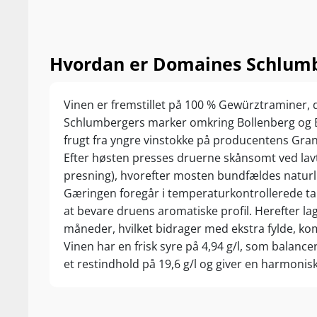
Hvordan er Domaines Schlumbe
Vinen er fremstillet på 100 % Gewürztraminer, 
Schlumbergers marker omkring Bollenberg og B
frugt fra yngre vinstokke på producentens Gra
Efter høsten presses druerne skånsomt ved lav
presning), hvorefter mosten bundfældes naturli
Gæringen foregår i temperaturkontrollerede t
at bevare druens aromatiske profil. Herefter l
måneder, hvilket bidrager med ekstra fylde, kom
Vinen har en frisk syre på 4,94 g/l, som balanc
et restindhold på 19,6 g/l og giver en harmonisk 