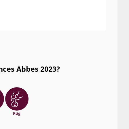
The 2
dusk.
some
nces Abbes 2023?
Røg