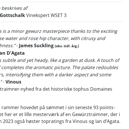
 beskrives af
 Gottschalk
Vinekspert WSET 3
is is a minor gewurz masterpiece thanks to the exciting
ose water and rose hip character, with citrusy and
hness."
-
James Suckling
(obs. tidl. årg.)
Ian D'Agata
t's subtle and yet heady, like a garden at dusk. A touch of
 completes the aromatic picture. The palate redoubles
rs, intensifying them with a darker aspect and some
"
-
Vinous
traimner-nyhed fra det historiske tophus Domaines
!
g rammer hovedet på sømmet i sin seneste 93 points-
t her er et lille mesterværk af en Gewürztraimner, der i
2023 også høster topratings fra Vinous og Ian d’Agata.