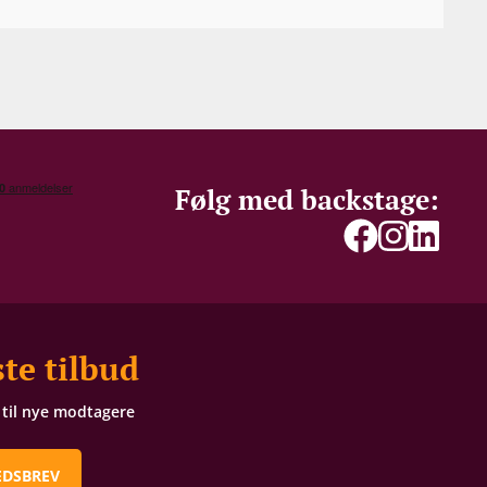
Følg med backstage:
te tilbud
t til nye modtagere
EDSBREV