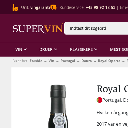
Unik
vingaranti
Kundeservice:
+45 98 92 18 53
| Erhv
VIN
DRUER
KLASSIKERE
MEST SO
Du er her:
Forside
Vin
Portugal
Douro
Royal Oporto
Royal 
Portugal, D
Hvilken årgang.
2017 var en ve