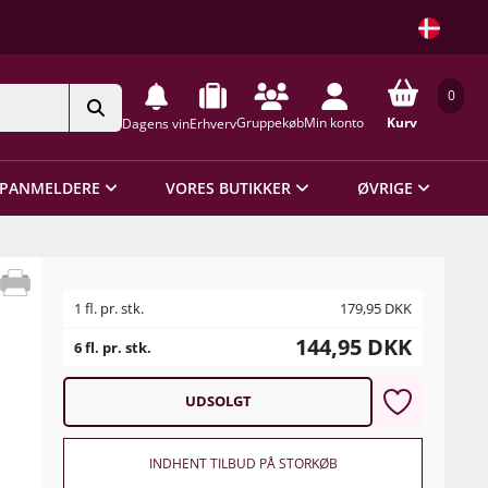
0
Gruppekøb
Min konto
Kurv
Dagens vin
Erhverv
PANMELDERE
VORES BUTIKKER
ØVRIGE
1 fl. pr. stk.
179,95
DKK
144,95
DKK
6 fl. pr. stk.
UDSOLGT
INDHENT TILBUD PÅ STORKØB