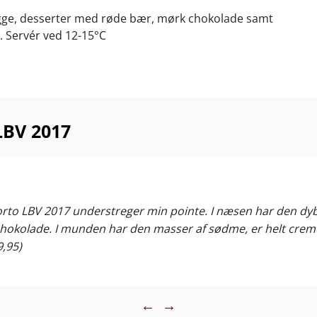
ygge, desserter med røde bær, mørk chokolade samt
. Servér ved 12-15°C
LBV 2017
porto LBV 2017 understreger min pointe. I næsen har den d
okolade. I munden har den masser af sødme, er helt creme
9,95)
←
→