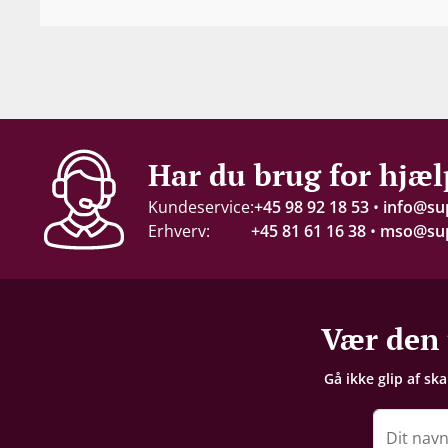
2017
Indhold
75 cl
Alkohol-%
Har du brug for hjæl
20 %
Kundeservice:
+45 98 92 18 53
•
info@su
Erhverv:
+45 81 61 16 38
•
mso@sup
Servering
12-15°C
Gemmepotentiale
Vær den 
+10 år fra høståret
Gå ikke glip af sk
Proptype
Kork
Dit nav