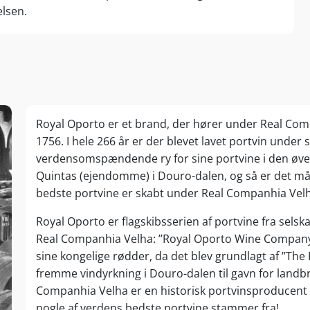
elsen.
Royal Oporto er et brand, der hører under Real Comp
1756. I hele 266 år er der blevet lavet portvin under
verdensomspændende ry for sine portvine i den øvers
Quintas (ejendomme) i Douro-dalen, og så er det må
bedste portvine er skabt under Real Companhia Vel
Royal Oporto er flagskibsserien af portvine fra selsk
Real Companhia Velha: ’’Royal Oporto Wine Company’’
sine kongelige rødder, da det blev grundlagt af ’’The
fremme vindyrkning i Douro-dalen til gavn for landb
Companhia Velha er en historisk portvinsproducent
nogle af verdens bedste portvine stammer fra!