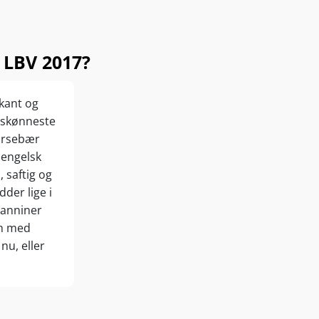
 LBV 2017?
kant og
 skønneste
kirsebær
 engelsk
 saftig og
der lige i
tanniner
sh med
 nu, eller