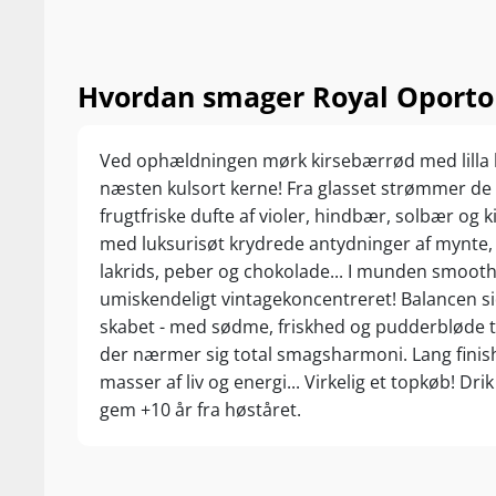
Hvordan smager Royal Oporto
Ved ophældningen mørk kirsebærrød med lilla 
næsten kulsort kerne! Fra glasset strømmer de
frugtfriske dufte af violer, hindbær, solbær og 
med luksurisøt krydrede antydninger af mynte,
lakrids, peber og chokolade... I munden smooth,
umiskendeligt vintagekoncentreret! Balancen sid
skabet - med sødme, friskhed og pudderbløde 
der nærmer sig total smagsharmoni. Lang fini
masser af liv og energi... Virkelig et topkøb! Drik
gem +10 år fra høståret.