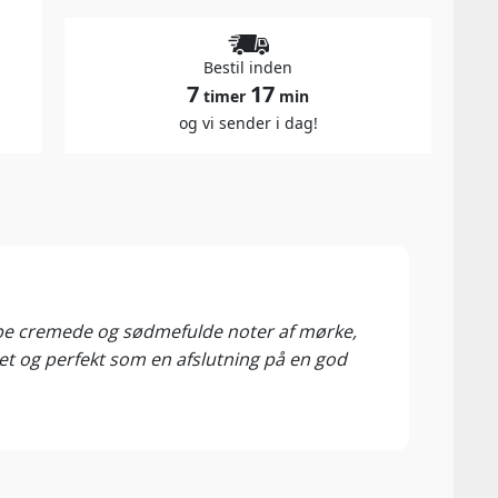
Bestil inden
7
17
timer
min
og vi sender i dag!
91 P
Winew
ybe cremede og sødmefulde noter af mørke,
Meget
t og perfekt som en afslutning på en god
følba
tilbu