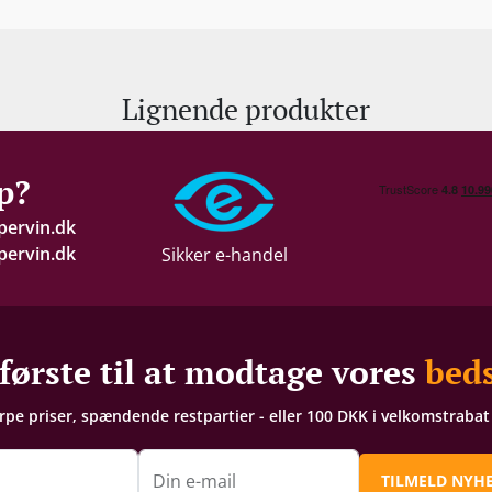
Lignende produkter
p?
pervin.dk
ervin.dk
Sikker e-handel
første til at modtage vores
beds
arpe priser, spændende restpartier - eller 100 DKK i velkomstraba
n
Din e-mail
TILMELD NYH