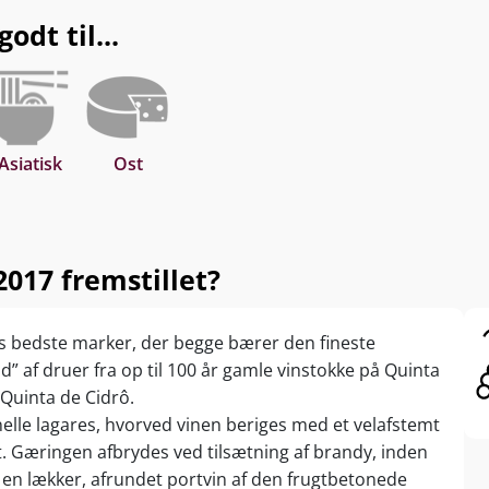
dt til...
Asiatisk
Ost
017 fremstillet?
ns bedste marker, der begge bærer den fineste
end” af druer fra op til 100 år gamle vinstokke på Quinta
 Quinta de Cidrô.
lle lagares, hvorved vinen beriges med et velafstemt
t. Gæringen afbrydes ved tilsætning af brandy, inden
 en lækker, afrundet portvin af den frugtbetonede