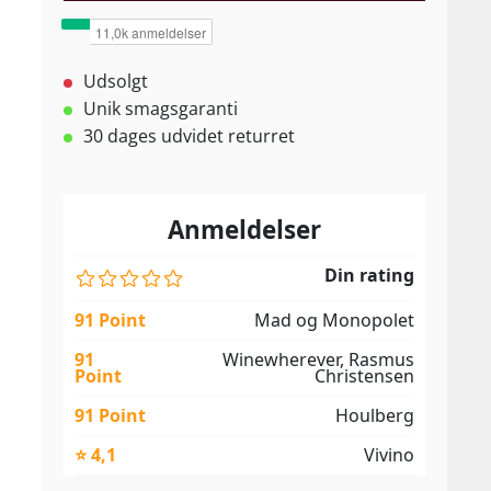
Udsolgt
Unik smagsgaranti
30 dages udvidet returret
Anmeldelser
Din rating
91 Point
Mad og Monopolet
91
Winewherever, Rasmus
Point
Christensen
91 Point
Houlberg
⭐ 4,1
Vivino