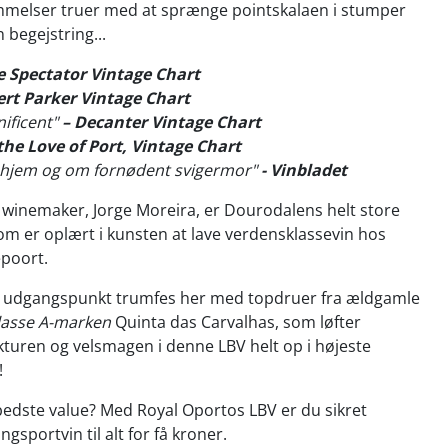
elser truer med at sprænge pointskalaen i stumper
n begejstring...
e Spectator Vintage Chart
ert Parker Vintage Chart
nificent"
– Decanter Vintage Chart
 the Love of Port, Vintage Chart
 hjem og om fornødent svigermor"
- Vinbladet
winemaker, Jorge Moreira, er Dourodalens helt store
om er oplært i kunsten at lave verdensklassevin hos
epoort.
e udgangspunkt trumfes her med topdruer fra ældgamle
lasse A-marken
Quinta das Carvalhas, som løfter
turen og velsmagen i denne LBV helt op i højeste
!
edste value? Med Royal Oportos LBV er du sikret
ngsportvin til alt for få kroner.