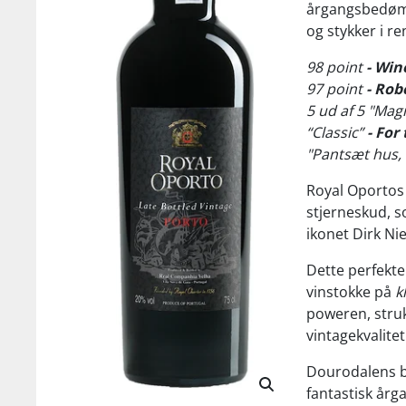
årgangsbedømm
og stykker i re
98 point
- Win
97 point
- Rob
5 ud af 5 "Mag
“Classic”
- For
"Pantsæt hus,
Royal Oportos 
stjerneskud, s
ikonet Dirk Ni
Dette perfekt
vinstokke på
k
poweren, struk
vintagekvalitet
Dourodalens b
fantastisk årga