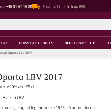
erv:
+45 81 61 16 38
Fragt fra 19,- | Fri fragt 999,-
LGTE
UDVALGTE TILBUD
BEDST ANMELDTE
TO
Royal Oporto LBV 2017
Oporto LBV 2017
ouro
20% alk.
75 cl
 Hvilken LBV...
jrmæssig kopi af legendariske 1945, så anmeldernes