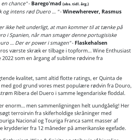
n en chance"
-
Barego'mad
(obs. tidl. årg.)
 og intens rød Duero ... "
-
Winewherever, Rasmus
 er ikke helt underligt, at man kommer til at tænke på
ero i Spanien, når man smager denne portugisiske
uro ... Der er power i smagen"
-
Flaskehalsen
ros værste skræk er tilbage i topform… Wine Enthusiast
e 2022 som en årgang af sublime rødvine fra
tende kvalitet, samt altid flotte ratings, er Quinta de
a med god grund vores mest populære rødvin fra Douro,
strøm Ribera del Duero i samme legendariske floddal.
 er enorm... men sammenligningen helt uundgåelig! Her
dsøgt terroirvin fra skiferholdige skråninger med
ouriga Nacional og Touriga Franca samt masser af
de krydderier fra 12 måneder på amerikanske egefade.