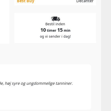
Best Buy
Decanter
Bestil inden
10
15
timer
min
og vi sender i dag!
92 P
Flask
de, høj syre og ungdommelige tanniner.
PORTU
portu
eller
Tempr
power