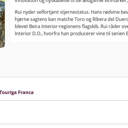
innovation og nyskabelse til de ældgamle vinmarker,
Rui nyder velfortjent stjernestatus. Hans rødvine bev
hjørne sagtens kan matche Toro og Ribera del Duero
blevet Beira Interior-regionens flagskib. Rui råder 
Interior D.O., hvorfra han producerer vine til serien 
Foruden vinene fra Beyra producerer Rui vine fra Do
vinregion. Douro-floden glider igennem hele regionen o
anvendes i portvin såvel som i bordvin. I samme reg
Rui har 17 hektarer på Quinta da Pedra Escrita. Vinhu
familiejet vinhus. Samtidigt ejer han 12 hektar på Q
bliver lavet enkeltmarksvine. Det stopper ikke der. 
Castello d’Alba, som var hans første serie, han fr
Touriga Franca
fra Douro D.O.
En mand som er født af landet og lever og ånder af 
foregår i både Douro såvel som Beira.