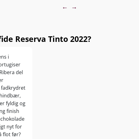
←
→
ide Reserva Tinto 2022?
ns i
ortugiser
Ribera del
er
 fadkrydret
 hindbær,
r fyldig og
ng finish
g chokolade
gt nyt for
flot før?