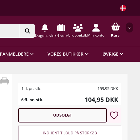
0
Gruppekøb
Min konto
Kurv
Dagens vin
Erhverv
PANMELDERE
VORES BUTIKKER
ØVRIGE
1 fl. pr. stk.
159,95
DKK
104,95
DKK
6 fl. pr. stk.
UDSOLGT
INDHENT TILBUD PÅ STORKØB