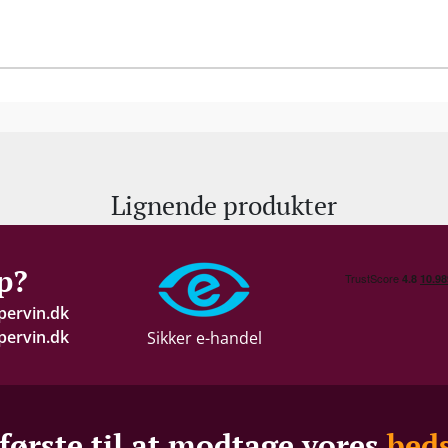
Lignende produkter
p?
pervin.dk
ervin.dk
Sikker e-handel
første til at modtage vores
beds