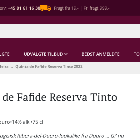
erv:
+45 81 61 16 38
Fragt fra 19,- | Fri fragt 999,-
LGTE
UDVALGTE TILBUD
BEDST ANMELDTE
TO
deira
Quinta de Fafide Reserva Tinto 2022
 de Fafide Reserva Tinto
ouro
14% alk.
75 cl
tugisisk Ribera-del-Duero-lookalike fra Douro … Gi’ nu