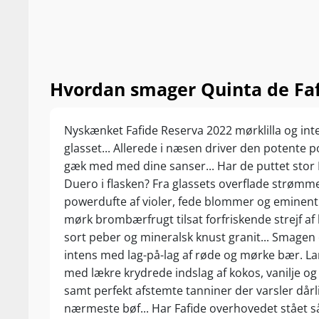
Hvordan smager Quinta de Faf
Nyskænket Fafide Reserva 2022 mørklilla og inte
glasset... Allerede i næsen driver den potente p
gæk med med dine sanser... Har de puttet stor 
Duero i flasken? Fra glassets overflade strømm
powerdufte af violer, fede blommer og eminent
mørk brombærfrugt tilsat forfriskende strejf af
sort peber og mineralsk knust granit... Smagen e
intens med lag-på-lag af røde og mørke bær. La
med lækre krydrede indslag af kokos, vanilje o
samt perfekt afstemte tanniner der varsler dårli
nærmeste bøf... Har Fafide overhovedet stået så 