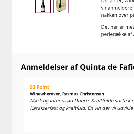
Decanter, Wine
vinanmeldere r
nakken over pr
Det her er mes
perlerække af
Reserva og Bey
Alle elsker Fa
næppe undre, a
Anmeldelser af Quinta de Fafi
Nyd den til saf
oste. Servér v
93 Point
Winewherever, Rasmus Christensen
Mørk og intens rød Duero. Kraftfulde sorte k
Karakterfast og kraftfuld. En vin der vil udvikl