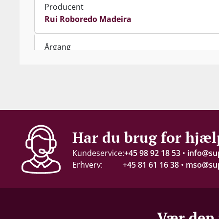
Producent
Rui Roboredo Madeira
Årgang
2021
Indhold
75 cl
Alkohol-%
Har du brug for hjæl
14 %
Kundeservice:
+45 98 92 18 53
•
info@su
Erhverv:
+45 81 61 16 38
•
mso@sup
Servering
16-18°C
Gemmepotentiale
Vær den 