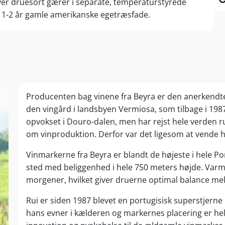
ver druesort gærer i separate, temperaturstyrede
 1-2 år gamle amerikanske egetræsfade.
Producenten bag vinene fra Beyra er den anerkendt
den vingård i landsbyen Vermiosa, som tilbage i 198
opvokset i Douro-dalen, men har rejst hele verden r
om vinproduktion. Derfor var det ligesom at vende h
Vinmarkerne fra Beyra er blandt de højeste i hele Por
sted med beliggenhed i hele 750 meters højde. Varm
morgener, hvilket giver druerne optimal balance mel
Rui er siden 1987 blevet en portugisisk superstjern
hans evner i kælderen og markernes placering er he