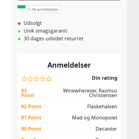
Udsolgt
Unik smagsgaranti
30 dages udvidet returret
Anmeldelser
Din rating
93
Winewherever, Rasmus
Point
Christensen
92 Point
Flaskehalsen
91 Point
Mad og Monopolet
90 Point
Decanter