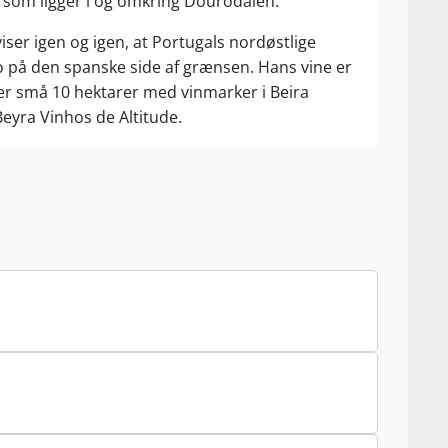
 som ligger i og omkring Dourodalen.
iser igen og igen, at Portugals nordøstlige
 på den spanske side af grænsen. Hans vine er
over små 10 hektarer med vinmarker i Beira
Beyra Vinhos de Altitude.
uro D.O. som er verdens ældste officielle
g giver liv til alle de vinstokke, hvis druer
ion ligger underregionen Douro Superior, hvor
set er i Ruis hænder blevet til et 8. generations
uinta de Fafide i samme region, hvor der også
Rui Madeiras topanmeldte vine fra hans serie
igav som uafhængig vinmager, kommer nemlig også
naturen, som har en finger med i næsten alt der