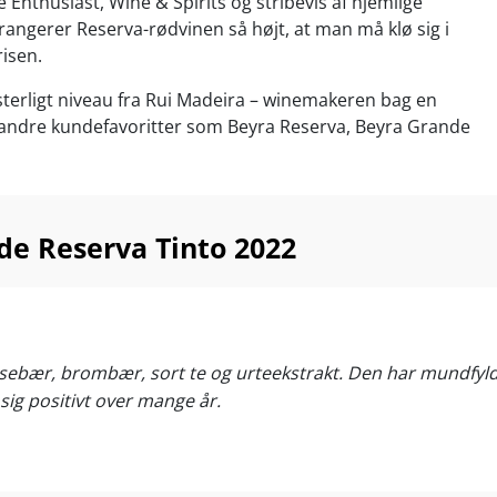
 Enthusiast, Wine & Spirits og stribevis af hjemlige
angerer Reserva-rødvinen så højt, at man må klø sig i
isen.
terligt niveau fra Rui Madeira – winemakeren bag en
 andre kundefavoritter som Beyra Reserva, Beyra Grande
ra Superior.
fide Reserva... og med så vild en value-for-money kan det
t vinen altid er udsolgt. Først til mølle…
de Reserva Tinto 2022
tigt oksekød, lam, vildt, andesteg, simreretter og lagrede
ed 16-18°C
irsebær, brombær, sort te og urteekstrakt. Den har mundfyl
e sig positivt over mange år.