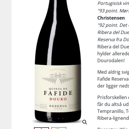
Portugisisk vi
"93 point. Mørk
Christensen
"92 point. Det
Ribera del Du
Reserva fra Do
Ribera del Due
hylder allered
Dourodalen!
Med aldrig svig
Fafide Reserv
der ligger ned
Prisforskellen
får du altså u
Tempranillo, T
Ribera-lignen