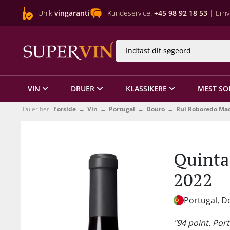
Unik
vingaranti
Kundeservice:
+45 98 92 18 53
| Erhv
VIN
DRUER
KLASSIKERE
MEST SO
Du er her:
Forside
Vin
Portugal
Douro
Rui Roboredo Ma
Quinta
2022
Portugal, D
"94 point. Por