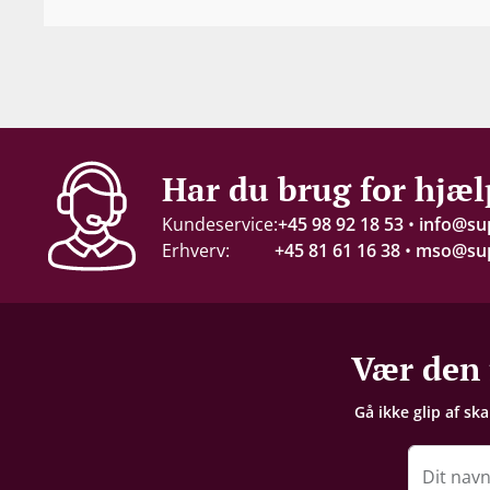
2018
Indhold
75 cl
Alkohol-%
Har du brug for hjæl
13,5 %
Kundeservice:
+45 98 92 18 53
•
info@su
Erhverv:
+45 81 61 16 38
•
mso@sup
Servering
10-13°C
Gemmepotentiale
Vær den 
6-8 år fra høståret
Gå ikke glip af sk
Proptype
Kork
Dit nav