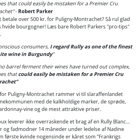
nes that could easily be mistaken for a Premier Cru
achet"
-
Robert Parker
t betale over 500 kr. for Puligny-Montrachet? Så rul glad
lys hvide bourgogner! Læs bare Robert Parkers "pro-tips"
…
 conscious consumers,
I regard Rully as one of the finest
ite wine in Burgundy
”
o barrel ferment their wines have turned out complex,
nes that
could easily be mistaken for a Premier Cru
rachet”
for Puligny-Montrachet rammer vi til slaraffenlandet
gnekommunen med de kalkholdige marker, de sprøde,
rdonnay-vine og de mest attraktive priser.
x leverer ikke overraskende et brag af en Rully Blanc…
r og fadmodner 14 måneder under ledelse af Nadine
m første kvinde nogensinde er kåret som ”Frankrigs