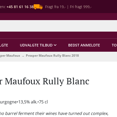
erv:
+45 81 61 16 38
Fragt fra 19,- | Fri fragt 999,-
LGTE
UDVALGTE TILBUD
BEDST ANMELDTE
TO
sper Maufoux
Prosper Maufoux Rully Blanc 2018
r Maufoux Rully Blanc
ourgogne
13,5% alk.
75 cl
o barrel ferment their wines have turned out complex,