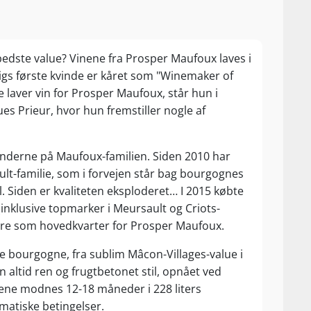
dste value? Vinene fra Prosper Maufoux laves i
gs første kvinde er kåret som "Winemaker of
 laver vin for Prosper Maufoux, står hun i
s Prieur, hvor hun fremstiller nogle af
hænderne på Maufoux-familien. Siden 2010 har
ult-familie, som i forvejen står bag bourgognes
Siden er kvaliteten eksploderet… I 2015 købte
 (inklusive topmarker i Meursault og Criots-
gere som hovedkvarter for Prosper Maufoux.
e bourgogne, fra sublim Mâcon-Villages-value i
n altid ren og frugtbetonet stil, opnået ved
inene modnes 12-18 måneder i 228 liters
matiske betingelser.