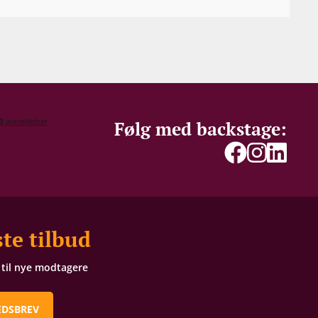
Følg med backstage:
te tilbud
t til nye modtagere
EDSBREV