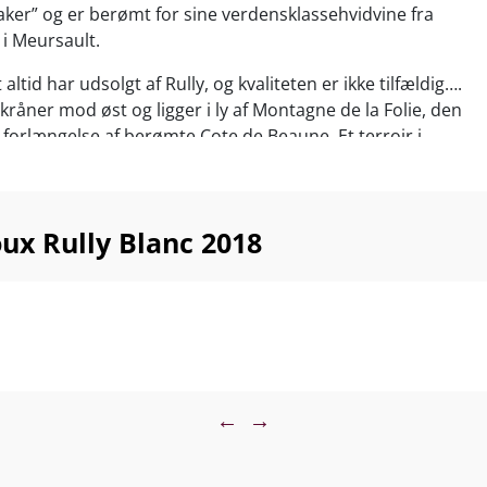
er” og er berømt for sine verdensklassehvidvine fra
 i Meursault.
 altid har udsolgt af Rully, og kvaliteten er ikke tilfældig….
råner mod øst og ligger i ly af Montagne de la Folie, den
e forlængelse af berømte Cote de Beaune. Et terroir i
t få flasker!
gt fisk og skaldyr, fjerkræ, svampe, grillede grøntsager
te. Servér ved 10-13°C
ux Rully Blanc 2018
←
→