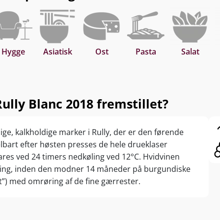
Hygge
Asiatisk
Ost
Pasta
Salat
lly Blanc 2018 fremstillet?
ige, kalkholdige marker i Rully, der er den førende
lbart efter høsten presses de hele drueklaser
res ved 24 timers nedkøling ved 12°C. Hvidvinen
ring, inden den modner 14 måneder på burgundiske
st”) med omrøring af de fine gærrester.