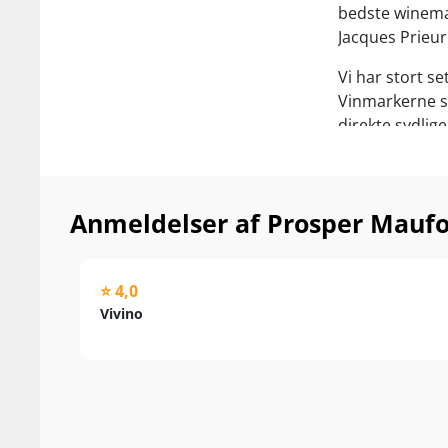
bedste winemak
Jacques Prieur
Vi har stort set
Vinmarkerne sk
direkte sydlig
topklasse. Mege
Nyd den til ste
og cremede os
Anmeldelser af Prosper Maufo
⭐ 4,0
Vivino