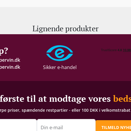
Lignende produkter
p?
pervin.dk
ervin.dk
Sikker e-handel
første til at modtage vores
beds
arpe priser, spændende restpartier - eller 100 DKK i velkomstraba
n
Din e-mail
TILMELD NYH