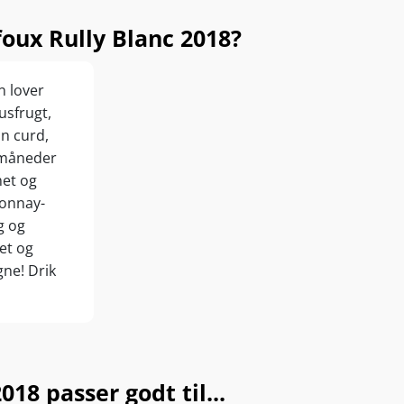
ux Rully Blanc 2018?
n lover
usfrugt,
n curd,
4 måneder
met og
donnay-
g og
et og
gne! Drik
18 passer godt til...