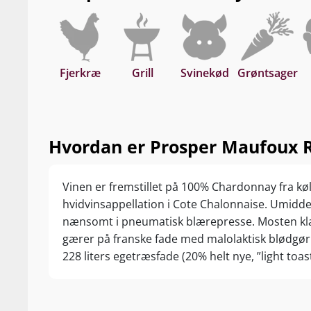
Fjerkræ
Grill
Svinekød
Grøntsager
Hvordan er Prosper Maufoux Ru
Vinen er fremstillet på 100% Chardonnay fra køl
hvidvinsappellation i Cote Chalonnaise. Umidde
nænsomt i pneumatisk blærepresse. Mosten kla
gærer på franske fade med malolaktisk blødgø
228 liters egetræsfade (20% helt nye, ”light toa