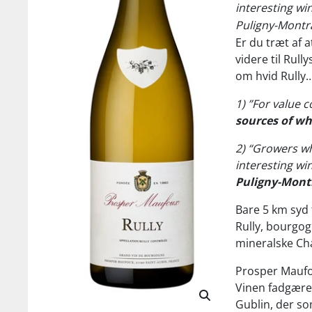
interesting wi
Puligny-Montr
Er du træt af a
videre til Rul
om hvid Rully
1) ”For value
sources of wh
2) “Growers wh
interesting wi
Puligny-Mont
Bare 5 km syd 
Rully, bourgo
mineralske Cha
Prosper Maufou
Vinen fadgære
Gublin, der so