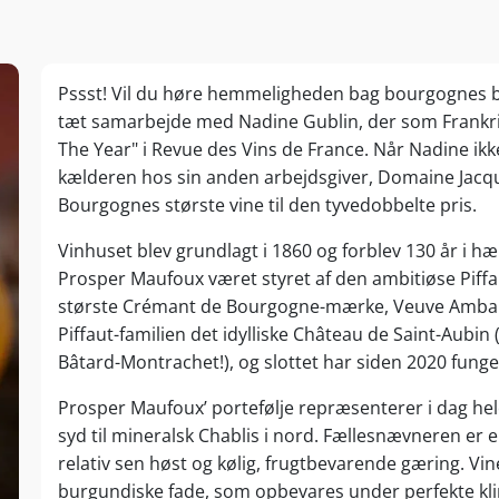
Pssst! Vil du høre hemmeligheden bag bourgognes be
tæt samarbejde med Nadine Gublin, der som Frankri
The Year" i Revue des Vins de France. Når Nadine ikke
kælderen hos sin anden arbejdsgiver, Domaine Jacque
Bourgognes største vine til den tyvedobbelte pris.
Vinhuset blev grundlagt i 1860 og forblev 130 år i 
Prosper Maufoux været styret af den ambitiøse Piffa
største Crémant de Bourgogne-mærke, Veuve Ambal. 
Piffaut-familien det idylliske Château de Saint-Aubin
Bâtard-Montrachet!), og slottet har siden 2020 fun
Prosper Maufoux’ portefølje repræsenterer i dag hel
syd til mineralsk Chablis i nord. Fællesnævneren er e
relativ sen høst og kølig, frugtbevarende gæring. V
burgundiske fade, som opbevares under perfekte kli