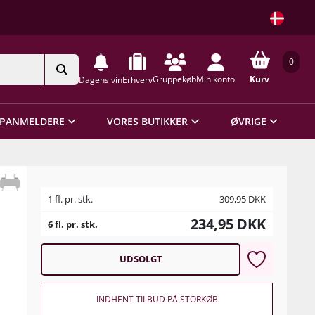
0
Gruppekøb
Min konto
Kurv
Dagens vin
Erhverv
PANMELDERE
VORES BUTIKKER
ØVRIGE
1 fl. pr. stk.
309,95
DKK
234,95
DKK
6 fl. pr. stk.
UDSOLGT
INDHENT TILBUD PÅ STORKØB