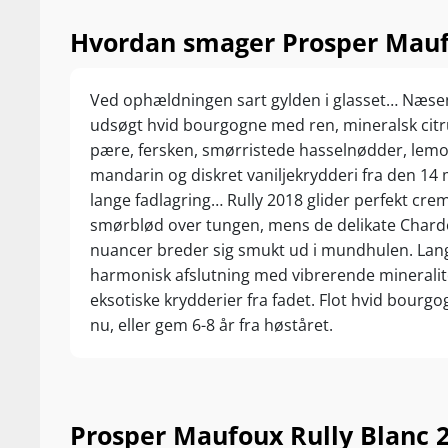
Hvordan smager Prosper Maufo
Ved ophældningen sart gylden i glasset… Næse
udsøgt hvid bourgogne med ren, mineralsk citr
pære, fersken, smørristede hasselnødder, lemo
mandarin og diskret vaniljekrydderi fra den 1
lange fadlagring… Rully 2018 glider perfekt cre
smørblød over tungen, mens de delikate Char
nuancer breder sig smukt ud i mundhulen. Lan
harmonisk afslutning med vibrerende mineralit
eksotiske krydderier fra fadet. Flot hvid bourgo
nu, eller gem 6-8 år fra høståret.
Prosper Maufoux Rully Blanc 20