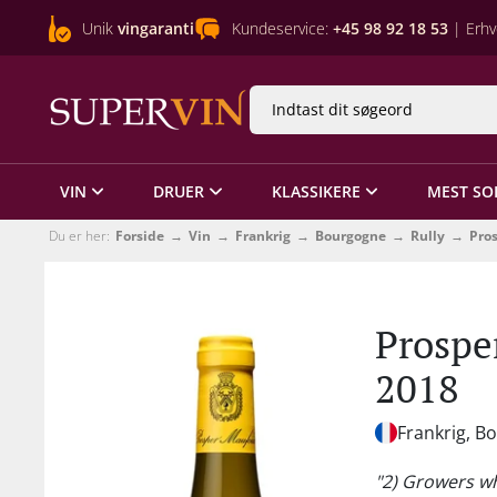
Unik
vingaranti
Kundeservice:
+45 98 92 18 53
| Erhv
VIN
DRUER
KLASSIKERE
MEST SO
Du er her:
Forside
Vin
Frankrig
Bourgogne
Rully
Pro
Prospe
2018
Frankrig, B
"2) Growers wh