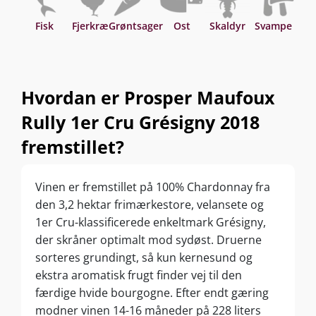
Fisk
Fjerkræ
Grøntsager
Ost
Skaldyr
Svampe
Hvordan er Prosper Maufoux
Rully 1er Cru Grésigny 2018
fremstillet?
Vinen er fremstillet på 100% Chardonnay fra
den 3,2 hektar frimærkestore, velansete og
1er Cru-klassificerede enkeltmark Grésigny,
der skråner optimalt mod sydøst. Druerne
sorteres grundingt, så kun kernesund og
ekstra aromatisk frugt finder vej til den
færdige hvide bourgogne. Efter endt gæring
modner vinen 14-16 måneder på 228 liters