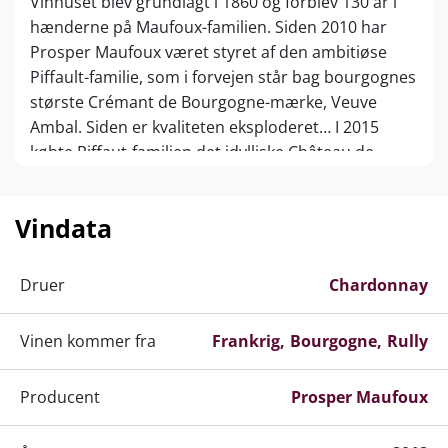
Vinhuset blev grundlagt i 1860 og forblev 130 år i
hænderne på Maufoux-familien. Siden 2010 har
Prosper Maufoux været styret af den ambitiøse
Piffault-familie, som i forvejen står bag bourgognes
største Crémant de Bourgogne-mærke, Veuve
Ambal. Siden er kvaliteten eksploderet… I 2015
købte Piffaut-familien det idylliske Château de
Saint-Aubin (inklusive topmarker i Meursault og
Criots-Bâtard-Montrachet!), og slottet har siden
Vindata
2020 fungere som hovedkvarter for Prosper
Maufoux.
Druer
Chardonnay
Prosper Maufoux’ portefølje repræsenterer i dag
hele bourgogne, fra sublim Mâcon-Villages-value i
Vinen kommer fra
syd til mineralsk Chablis i nord. Fællesnævneren er
Frankrig
Bourgogne
Rully
en altid ren og frugtbetonet stil, opnået ved relativ
sen høst og kølig, frugtbevarende gæring. Vinene
Producent
Prosper Maufoux
modnes 12-18 måneder i 228 liters burgundiske
fade, som opbevares under perfekte klimatiske