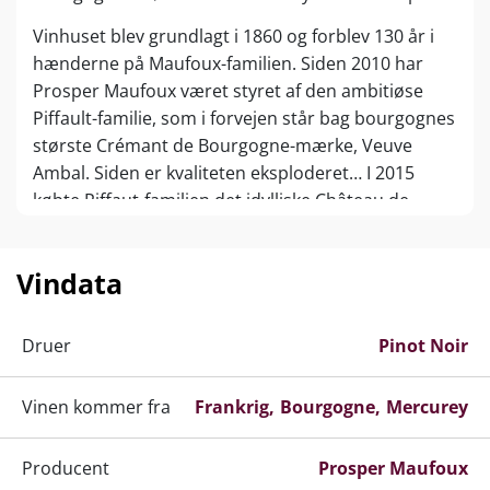
Vinhuset blev grundlagt i 1860 og forblev 130 år i
hænderne på Maufoux-familien. Siden 2010 har
Prosper Maufoux været styret af den ambitiøse
Piffault-familie, som i forvejen står bag bourgognes
største Crémant de Bourgogne-mærke, Veuve
Ambal. Siden er kvaliteten eksploderet… I 2015
købte Piffaut-familien det idylliske Château de
Saint-Aubin (inklusive topmarker i Meursault og
Criots-Bâtard-Montrachet!), og slottet har siden
Vindata
2020 fungere som hovedkvarter for Prosper
Maufoux.
Druer
Pinot Noir
Prosper Maufoux’ portefølje repræsenterer i dag
hele bourgogne, fra sublim Mâcon-Villages-value i
Vinen kommer fra
syd til mineralsk Chablis i nord. Fællesnævneren er
Frankrig
Bourgogne
Mercurey
en altid ren og frugtbetonet stil, opnået ved relativ
sen høst og kølig, frugtbevarende gæring. Vinene
Producent
Prosper Maufoux
modnes 12-18 måneder i 228 liters burgundiske