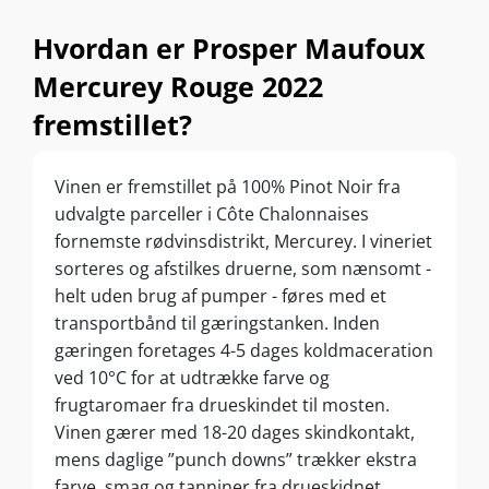
Hvordan er Prosper Maufoux
Mercurey Rouge 2022
fremstillet?
Vinen er fremstillet på 100% Pinot Noir fra
udvalgte parceller i Côte Chalonnaises
fornemste rødvinsdistrikt, Mercurey. I vineriet
sorteres og afstilkes druerne, som nænsomt -
helt uden brug af pumper - føres med et
transportbånd til gæringstanken. Inden
gæringen foretages 4-5 dages koldmaceration
ved 10°C for at udtrække farve og
frugtaromaer fra drueskindet til mosten.
Vinen gærer med 18-20 dages skindkontakt,
mens daglige ”punch downs” trækker ekstra
farve, smag og tanniner fra drueskidnet.