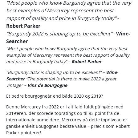
"Most people who know Burgundy agree that the very
best examples of Mercurey represent the best
rapport of quality and price in Burgundy today"
-
Robert Parker
"Burgundy 2022 is shaping up to be excellent"
-
Wine-
Searcher
“Most people who know Burgundy agree that the very best
examples of Mercurey represent the best rapport of quality
and price in Burgundy today”
– Robert Parker
”Burgundy 2022 is shaping up to be excellent”
– Wine-
Searcher
“The potential is there to make 2022 a great
vintage”
– Vins de Bourgogne
Et bedre bourgogneår end både 2020 og 2019?
Denne Mercurey fra 2022 er i alt fald fuldt på højde med
2019’eren, der scorede topratings op til 93 point fra de
internationale anmeldere. Mercurey på dette topniveau er
ganske enkelt Bougognes bedste value – præcis som Robert
Parker pointerer!