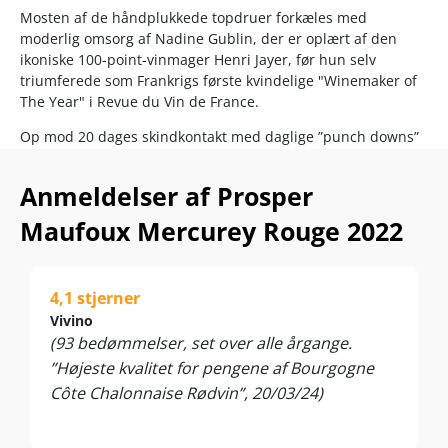
Mosten af de håndplukkede topdruer forkæles med
moderlig omsorg af Nadine Gublin, der er oplært af den
ikoniske 100-point-vinmager Henri Jayer, før hun selv
triumferede som Frankrigs første kvindelige "Winemaker of
The Year" i Revue du Vin de France.
Op mod 20 dages skindkontakt med daglige ”punch downs”
trækker flot farve, smag og tanniner fra drueskindet, inden
Nadine opfostrer sin Mercurey med 12-15 måneder på
Anmeldelser af Prosper
bourgognefade, heraf 20-25% helt nye. 1er Cru... kom bare
an!
Maufoux Mercurey Rouge 2022
Nyd den til steaks, grillede fisk, fjerkræ, lyst kød, charcuteri,
rørt tatar, svampe og cremede oste. Server ved 14-17°C
4,1 stjerner
Vivino
(93 bedømmelser, set over alle årgange.
”Højeste kvalitet for pengene af Bourgogne
Côte Chalonnaise Rødvin”, 20/03/24)