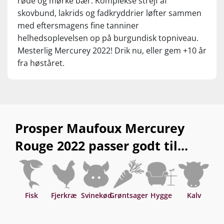
røde og mørke bær. Komplekse strejf af
skovbund, lakrids og fadkryddrier løfter sammen
med eftersmagens fine tanniner
helhedsoplevelsen op på burgundisk topniveau.
Mesterlig Mercurey 2022! Drik nu, eller gem +10 år
fra høståret.
Prosper Maufoux Mercurey
Rouge 2022 passer godt til...
Fisk
Fjerkræ
Svinekød
Grøntsager
Hygge
Kalv
L