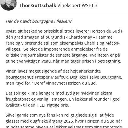
Thor Gottschalk
Vinekspert WSET 3
Har de hældt bourgogne i flasken?
Jovist, sit beskedne prisskilt til trods leverer Horizon du Sud i
dén grad smagen af burgundisk Chardonnay – i samme
rene og vibrerende stil som eksempelvis Chablis og Mâcon-
Villages. Se blot de imponerende anmeldelser fra de
kritiske vinjournalister de seneste årgange. Kvaliteten er på
et helt vanvittigt niveau, når man tager prisen i betragtning.
Vinen laves meget sigende af det højt anerkendte
bourgognehus Prosper Maufoux. Dog ikke i selve Bourgogne,
men "syd for." Deraf vinnavnet Horizon du Sud.
Det solrige klima længere mod syd gør hvidvinen ekstra
frugtbetonet og venlig i smagen. En lækker allrounder i god
kvalitet - til den HELT rigtige pris.
Såvel gamle som nye fans kan roligt glæde sig til at fylde
glasset med dugfriske årgang 2025, hvor Horizon du Sud når
mindst samme niveau at lækker velsmag som sine topratede