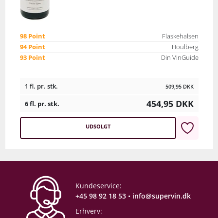
98 Point
Flaskehalsen
94 Point
Houlberg
93 Point
Din VinGuide
1 fl. pr. stk.
509,95
DKK
454,95
DKK
6 fl. pr. stk.
UDSOLGT
Kundeservice:
+45 98 92 18 53
•
info@supervin.dk
Erhverv: