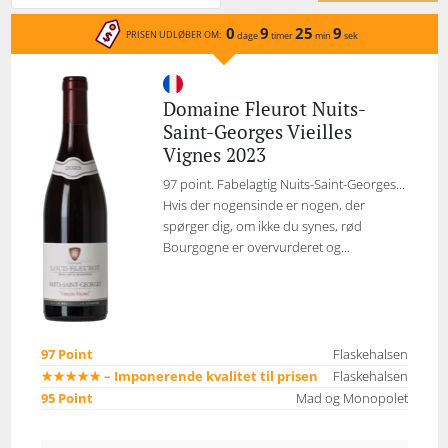
0
9
25
9
PRISEN UDLØBER OM:
dage
timer
min
sek
Domaine Fleurot Nuits-
Saint-Georges Vieilles
Vignes 2023
97 point. Fabelagtig Nuits-Saint-Georges...
Hvis der nogensinde er nogen, der
spørger dig, om ikke du synes, rød
Bourgogne er overvurderet og...
97 Point
Flaskehalsen
★★★★★ – Imponerende kvalitet til prisen
Flaskehalsen
95 Point
Mad og Monopolet