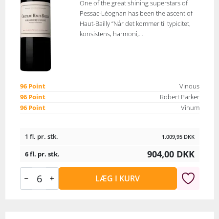
One of the great shining superstars of
Pessac-Léognan has been the ascent of
Haut-Bailly ”Når det kommer til typicitet,
konsistens, harmoni,...
96 Point
Vinous
96 Point
Robert Parker
96 Point
Vinum
1 fl. pr. stk.
1.009,95
DKK
904,00
DKK
6 fl. pr. stk.
LÆG I KURV