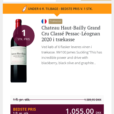
UNDER 6 fl. TILBAGE - BEDSTE PRIS V. 1 STK.
Trækasse
Chateau Haut-Bailly Grand
1
Cru Classé Pessac-Léognan
2020 i trækasse
STK. PRIS
Ved køb af 6 flasker leveres vinen i
trækasse. 99/100 James Suckling"This has
incredible power and drive with
blackberry, black olive and graphite...
1 fl. pr. stk.
1.309,95
DKK
1.055,00
BEDSTE PRIS
DKK
1 fl. pr. stk.