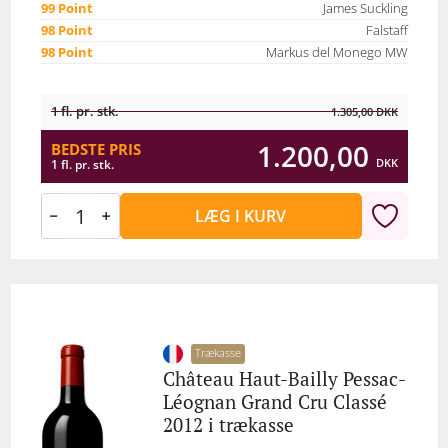
99 Point
James Suckling
98 Point
Falstaff
98 Point
Markus del Monego MW
1 fl. pr. stk.
1.305,00
DKK
1.200,00
BEDSTE PRIS
DKK
1 fl. pr. stk.
LÆG I KURV
Trækasse
Château Haut-Bailly Pessac-
Léognan Grand Cru Classé
2012 i trækasse