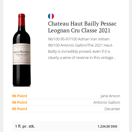
Chateau Haut Bailly Pessac
Leognan Cru Classe 2021
96/100 95-97/100 Adrian Van Velsen
96/100 Antonio GalloniThe 2021 Haut-
Bailly is incredibly poised, even if it is
clearly a wine of reserve in this vintage...
96 Point
Jane Anson
96 Point
Antonio Galloni
95 Point
Decanter
1 fl. pr. stk.
1.234,00
DKK