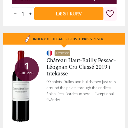
LÆG I KURV
UNDER 6 fl. TILBAGE - BEDSTE PRIS V. 1 STK.
Trækasse
Château Haut-Bailly Pessac-
1
Léognan Cru Classé 2019 i
trækasse
STK. PRIS
99 points. Builds and builds then just rolls
around the palate through the endless
finish. Real Bordeaux here ... Exceptional.
”Når det...