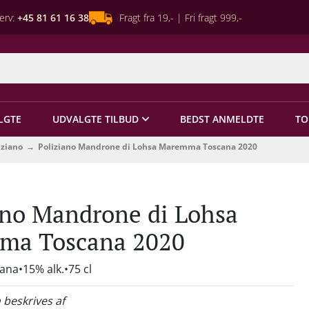
erv:
+45 81 61 16 38
Fragt fra 19,- | Fri fragt 999,-
LGTE
UDVALGTE TILBUD
BEDST ANMELDTE
TO
iziano
Poliziano Mandrone di Lohsa Maremma Toscana 2020
ano Mandrone di Lohsa
ma Toscana 2020
cana
15% alk.
75 cl
 beskrives af