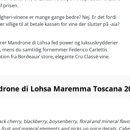
af prisen.
olgheri-vinene er mange gange bedre? Nej. Er det fordi
 villige til at betale kassen for vine der slutter på -aia?
verer Mandrone di Lohsa fed power og luksuskrydderier
 mens du samtidig fornemmer Federico Carlettis
ation fra Bordeaux’ store, elegante Cru Classé-vine.
ulciano's true icons” –
Robert Parker
rømmelse er grundlagt i Montepulciano, men de laver nu
ndrone di Lohsa Maremma Toscana 2
dste Supertoscanere til prisen fra deres marker i
ng 2020 er netop landet på vores hylder og vi kan med
e en pris, der er bedre end de ca. 250 kroner som er
sen, ifølge Wine Searcher.
lack cherry, blackberry, boysenberry, floral and mineral flav
e fruit and mineral elements and picks up spice details. Ca