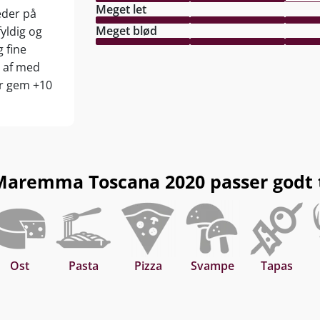
Meget let
eder på
Meget blød
yldig og
g fine
r af med
er gem +10
aremma Toscana 2020 passer godt ti
Ost
Pasta
Pizza
Svampe
Tapas