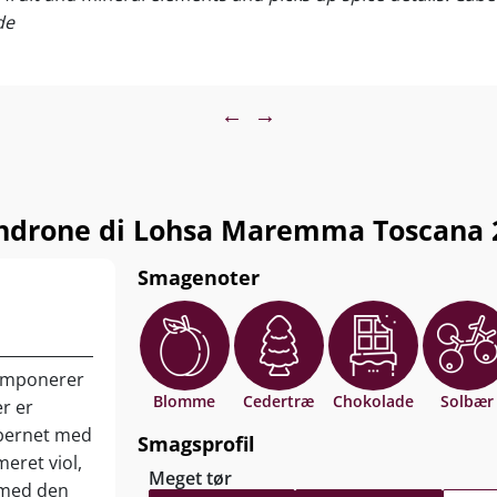
ksekød, lam, vildt, gris, simreretter, kraftige pastaretter
de
. Servér ved 16-18°C.
←
→
ndrone di Lohsa Maremma Toscana 
Smagenoter
imponerer
Blomme
Cedertræ
Chokolade
Solbær
r er
abernet med
Smagsprofil
eret viol,
Meget tør
 med den