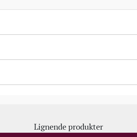
1494), der var født i Montepulciano og kendt som ”Il 
Lignende produkter