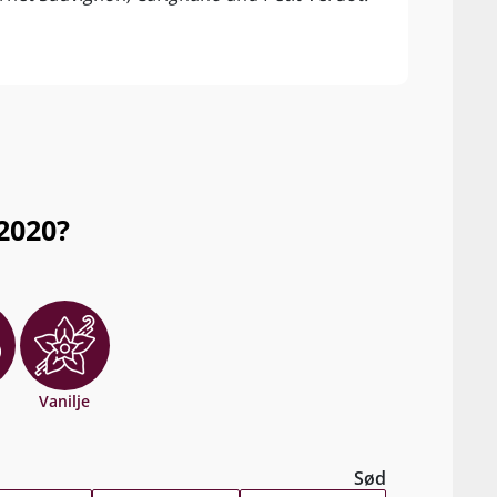
sense
yet 2
2020?
Vanilje
Sød