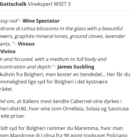
 Gottschalk
Vinekspert WSET 3
assy red"
-
Wine Spectator
rone di Lohsa blossoms in the glass with a beautiful
lowers, graphite mineral tones, ground cloves, lavender
ants. "
-
Vinous
-
Vivino
rm and focused, with a medium to full body and
ncentration and depth."
-
James Suckling
kultvin fra Bolgheri, men koster en tiendedel... Her får du
mmelighed lige syd for Bolgheri i det kystnære
ådet.
vivl om, at Italiens mest kendte Cabernet-vine dyrkes i
eri-distrikt, hvor vine som Ornellaia, Solaia og Sassicaia
frede priser.
 lidt syd for Bolgheri rammer du Maremma, hvor man
inen Mandrone di Lohsa fra 98 point-tophuset Poliziano