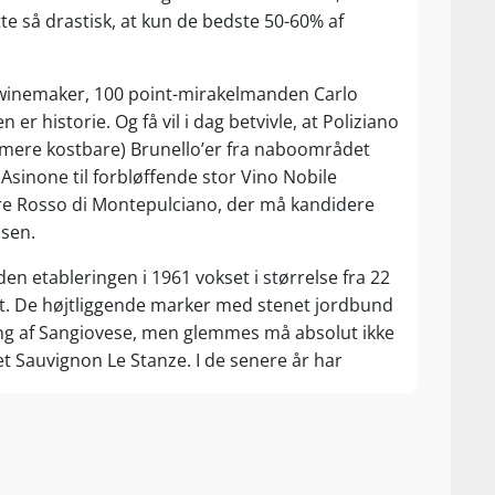
 så drastisk, at kun de bedste 50-60% af
e winemaker, 100 point-mirakelmanden Carlo
er historie. Og få vil i dag betvivle, at Poliziano
 mere kostbare) Brunello’er fra naboområdet
Asinone til forbløffende stor Vino Nobile
kre Rosso di Montepulciano, der må kandidere
isen.
den etableringen i 1961 vokset i størrelse fra 22
t. De højtliggende marker med stenet jordbund
ning af Sangiovese, men glemmes må absolut ikke
t Sauvignon Le Stanze. I de senere år har
nske distrikter. Fra 7,5 hektar i Cortona DOC
 Violas Merlot, mens 11 hektar i kystnære
etvinger”, Mandrone di Lohsa.
en humanistiske poet Angelo Ambrogini (1454-