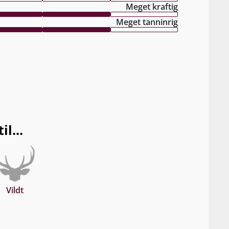
Meget kraftig
Meget tanninrig
l...
Vildt