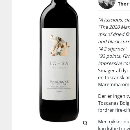
Thor
"A luscious, cl
"The 2020 Mand
mix of dried f
and black curr
"4,2 stjerner"
"93 points. Fi
impressive co
Smager af dyr 
en toscansk he
Maremma-omr
Der er ingen t
Toscanas Bolgh
fordrer fire-ci
Men rykker du
kan købe topv