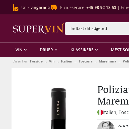
Unik
vingaranti
Kundeservice:
+45 98 92 18 53
| Erhv
VIN
DRUER
KLASSIKERE
MEST SO
Du er her:
Forside
Vin
Italien
Toscana
Maremma
Pol
Polizi
Marem
Italien, Tos
Vinen