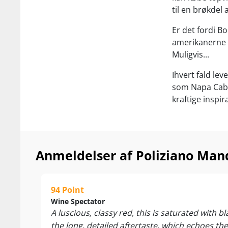
til en brøkdel 
Er det fordi B
amerikanerne er
Muligvis...
Ihvert fald le
som Napa Cab,
kraftige inspir
”One of Montep
Polizianos be
Anmeldelser af Poliziano Ma
nogle af de be
Maremma. Årga
garanti tilbyd
gennemsnitspri
94 Point
Wine Spectator
16)
A luscious, classy red, this is saturated with b
the long, detailed aftertaste, which echoes th