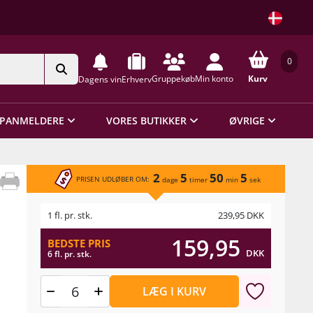
0
Gruppekøb
Min konto
Kurv
Dagens vin
Erhverv
PANMELDERE
VORES BUTIKKER
ØVRIGE
2
5
50
5
PRISEN UDLØBER OM:
dage
timer
min
sek
1 fl. pr. stk.
239,95
DKK
159,95
BEDSTE PRIS
DKK
6 fl. pr. stk.
LÆG I KURV