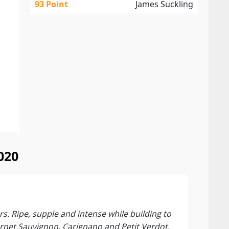
93 Point
James Suckling
020
92 P
Vinou
ors. Ripe, supple and intense while building to
The 2
bernet Sauvignon, Carignano and Petit Verdot.
curra