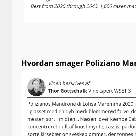
Nyd vinen til o
Best from 2026 through 2043. 1,600 cases ma
og modne oste
Hvordan smager Poliziano Ma
Vinen beskrives af
Thor Gottschalk
Vinekspert WSET 3
Polizianos Mandrone di Lohsa Maremma 2020 
i glasset med en dyb mørk blommerød farve, de
næsten sort i midten... Næsen lover kæmpe C
koncentreret duft af knust mynte, cassis, parfum
sorte kirsebær og sveskeblommer, der toppes