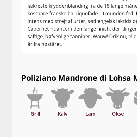
lækreste krydderiblanding fra de 18 lange mån
kostbare franske barriquefade... I munden fed, f
intens med strejf af urter, sød engelsk lakrids o
Cabernet-nuancer i den lange finish, der klinge
saftige, bøfvenlige tanniner. Wauw! Drik nu, ell
år fra høståret.
Poliziano Mandrone di Lohsa M
Grill
Kalv
Lam
Okse