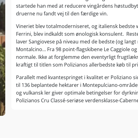
startede han med at reducere vingårdens høstudbytte
druerne nu fandt vej til den færdige vin.
Vineriet blev totalmoderniseret, og italiensk bedst
Ferrini, blev indkaldt som ønologisk konsulent. Resten 
laver Sangiovese på niveau med de bedste (og langt
Montalcino… Fra 98 point-flagskibene Le Caggiole og 
normale. Ikke at forglemme den eventyrligt frugtlæ
kraftigt til titlen som Polizianos allerbedste køb til pr
Parallelt med kvantespringet i kvalitet er Poliziano si
til 136 beplantede hektarer i Montepulciano-område
og vulkansk ler giver optimale betingelser for dyrk
Polizianos Cru Classé-seriøse verdensklasse-Caberne
Federico Carletti opkøbt nye vinmarker i andre tosca
nær Arezzo kommer den fløjlslækre Pomerol-killer In
Maremma giver druer til en solbærlækre ”Bolgheri-b
Navnet Poliziano er Carletti-familiens hyldest til d