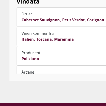
Vindata
Druer
Cabernet Sauvignon
Petit Verdot
Carignan
Vinen kommer fra
Italien
Toscana
Maremma
Producent
Poliziano
Årgang
2020
Indhold
75 cl