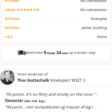
93 Point
Vin.connaisseur
Value: ★★★★★ 5/6
Vin.connaisseur
93 Point
Vinonyme
92 Point
James Suckling
⭐4,0
Vivino
9
34
Bestil inden
og vi sender i dag!
timer
min
Vinen beskrives af
Thor Gottschalk
Vinekspert WSET 3
"95 points. It's so flinty and smoky on the nose "
-
Decanter
(obs. tidl. årg.)
"94 point... stor kompleksitet og masser af lag i