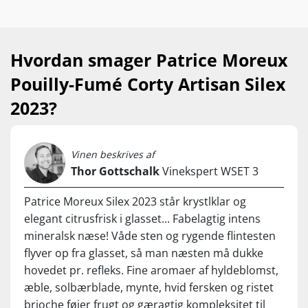
Sauvignon Blanc, jeg har smagt. 2023-
årgangen kan meget af det samme, og det er
stadig en uanstændigt flot vin, der
Hvordan smager Patrice Moreux
kombinerer Sauvignon Blanc-druens
Pouilly-Fumé Corty Artisan Silex
umiskendelige friskhed med en kompleks og
fascinerende dybde. Når jeg alligevel har
2023?
sneget med et par skridt ned ad
karakterstigen, er det især fordi balancen
trækker lidt for meget i den tunge retning. Det
Vinen beskrives af
Thor Gottschalk
Vinekspert WSET 3
er ikke nødvendigvis noget negativt, men det
passer bare ikke helt så perfekt til min smag.
Patrice Moreux Silex 2023 står krystlklar og
Her er det flot Pouilly-Fumé med en snert af
elegant citrusfrisk i glasset... Fabelagtig intens
burgundisk fedme. Normalpris kr. 289,95, Set
mineralsk næse! Våde sten og rygende flintesten
til kr. 204,95 | www.supervin.dk
flyver op fra glasset, så man næsten må dukke
hovedet pr. refleks. Fine aromaer af hyldeblomst,
æble, solbærblade, mynte, hvid fersken og ristet
brioche føjer frugt og gæragtig kompleksitet til