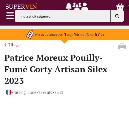
1
16
4
57
PRISEN UDLØBER OM:
dage
timer
min
sek
Tilbage
Patrice Moreux Pouilly-
Fumé Corty Artisan Silex
2023
Frankrig, Loire
13% alk.
75 cl