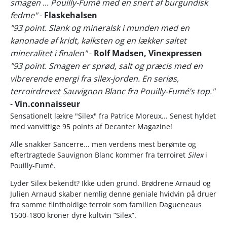
smagen ... Pouilly-Fumé med en snert af burgundisk
fedme"
-
Flaskehalsen
"93 point. Slank og mineralsk i munden med en
kanonade af kridt, kalksten og en lækker saltet
mineralitet i finalen"
-
Rolf Madsen, Vinexpressen
"93 point. Smagen er sprød, salt og præcis med en
vibrerende energi fra silex-jorden. En seriøs,
terroirdrevet Sauvignon Blanc fra Pouilly-Fumé’s top."
-
Vin.connaisseur
Sensationelt lækre "Silex" fra Patrice Moreux... Senest hyldet
med vanvittige 95 points af Decanter Magazine!
Alle snakker Sancerre... men verdens mest berømte og
eftertragtede Sauvignon Blanc kommer fra terroiret
Silex
i
Pouilly-Fumé.
Lyder Silex bekendt? Ikke uden grund. Brødrene Arnaud og
Julien Arnaud skaber nemlig denne geniale hvidvin på druer
fra samme flintholdige terroir som familien Dagueneaus
1500-1800 kroner dyre kultvin ”Silex”.