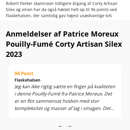
Robert Parker skamroser tidligere årgang af Corty Artisan
Silex og vinen har da også høstet helt op til 96 points ved
Flaskehalsen, der samtidig gav højest usædvanlige 6/6
value-stjerner. Selvom druerne håndhøstet fra vinstokke
klos op ad Dagueneau parcel, så er vi nemlig i et prisleje,
Anmeldelser af Patrice Moreux
hvor alle kan være med.
Pouilly-Fumé Corty Artisan Silex
Det her er biodynamisk inspireret, spontangæret terroirvin
af den pureste rene og mest mineralske slags. Nu starter
2023
rivegildet om vores alt for få flasker i årgang 2023. Det her er
Loire-Sauvignon Blanc i indiskutabel verdensklasse til en
kanonpris!!
94 Point
Nyd den til dampede fisk og skaldyr, sushi, østers, fjerkræ,
Flaskehalsen
asparges, friske grøntsagsretter, fjerkræ og pikante oste.
Jeg kan ikke rigtig sætte en finger på kvaliteten
Servér ved 10-12°C.
i denne Pouilly-Fumé fra Patrice Moreux. Det
er en flot sammensat hvidvin med stor
kompleksitet og masser af lag i smagen. Det
hyldede jeg i en tidligere årgang med 6
stjerner og 96 point, og jeg mindes stadig lige
←
→
præcis den vin, som noget af det bedste