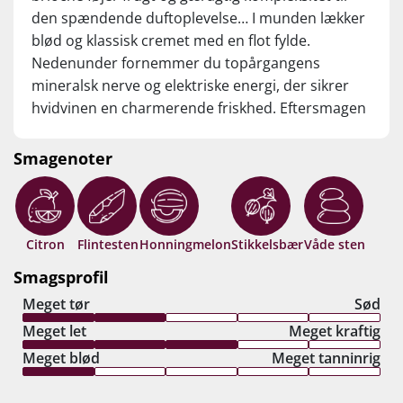
den spændende duftoplevelse… I munden lækker
blød og klassisk cremet med en flot fylde.
Nedenunder fornemmer du topårgangens
mineralsk nerve og elektriske energi, der sikrer
hvidvinen en charmerende friskhed. Eftersmagen
er lang, intens og smukt nuanceret med et modne
strejf af fersken og honningmelon. Er du ikke lige i
Smagenoter
”humør” til at betale op mod 1.500 kr. for
Dagueneaus Silex, så byder Corty Artisan på sit
helt eget og nok så spændende ”take” fra samme
Silex-terroir. Ren verdensklasse! Drik nu, eller gem
Citron
Flintesten
Honningmelon
Stikkelsbær
Våde sten
5-8 år fra høståret.
Smagsprofil
Meget tør
Sød
Meget let
Meget kraftig
Meget blød
Meget tanninrig