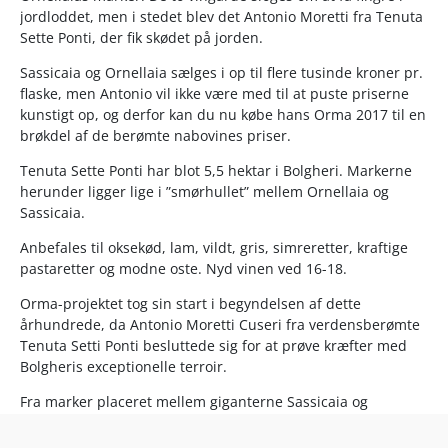
jordloddet, men i stedet blev det Antonio Moretti fra Tenuta
Sette Ponti, der fik skødet på jorden.
Sassicaia og Ornellaia sælges i op til flere tusinde kroner pr.
flaske, men Antonio vil ikke være med til at puste priserne
kunstigt op, og derfor kan du nu købe hans Orma 2017 til en
brøkdel af de berømte nabovines priser.
Tenuta Sette Ponti har blot 5,5 hektar i Bolgheri. Markerne
herunder ligger lige i ”smørhullet” mellem Ornellaia og
Sassicaia.
Anbefales til oksekød, lam, vildt, gris, simreretter, kraftige
pastaretter og modne oste. Nyd vinen ved 16-18.
Orma-projektet tog sin start i begyndelsen af dette
århundrede, da Antonio Moretti Cuseri fra verdensberømte
Tenuta Setti Ponti besluttede sig for at prøve kræfter med
Bolgheris exceptionelle terroir.
Fra marker placeret mellem giganterne Sassicaia og
Ornellaia fremstiller vingården to bordeaux-blends i ren
verdensklasse, hhv. Orma og Passi di Orma. Disse kystvine