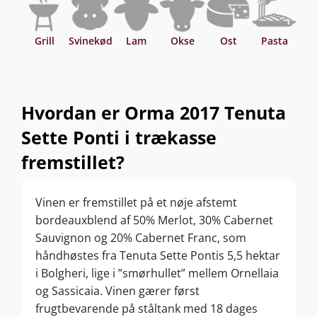
Grill
Svinekød
Lam
Okse
Ost
Pasta
Sv
Hvordan er Orma 2017 Tenuta
Sette Ponti i trækasse
fremstillet?
Vinen er fremstillet på et nøje afstemt
bordeauxblend af 50% Merlot, 30% Cabernet
Sauvignon og 20% Cabernet Franc, som
håndhøstes fra Tenuta Sette Pontis 5,5 hektar
i Bolgheri, lige i ”smørhullet” mellem Ornellaia
og Sassicaia. Vinen gærer først
frugtbevarende på ståltank med 18 dages