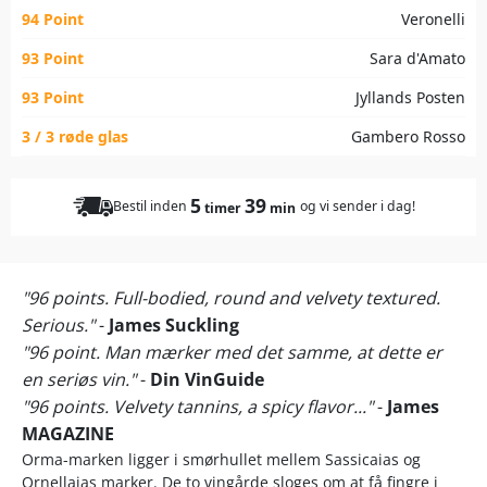
94 Point
Veronelli
93 Point
Sara d'Amato
93 Point
Jyllands Posten
3 / 3 røde glas
Gambero Rosso
5
39
Bestil inden
og vi sender i dag!
timer
min
"96 points. Full-bodied, round and velvety textured.
Serious."
-
James Suckling
"96 point. Man mærker med det samme, at dette er
en seriøs vin."
-
Din VinGuide
"96 points. Velvety tannins, a spicy flavor..."
-
James
MAGAZINE
Orma-marken ligger i smørhullet mellem Sassicaias og
Ornellaias marker. De to vingårde sloges om at få fingre i