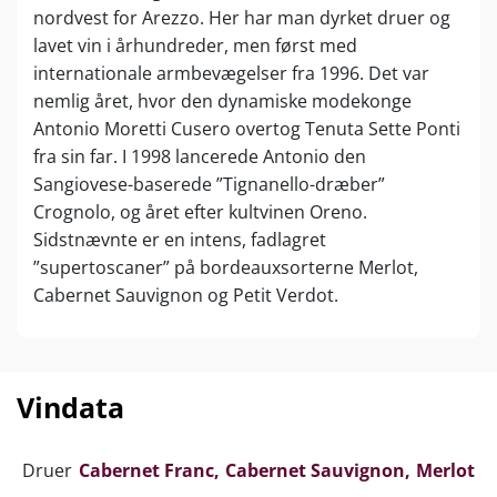
nordvest for Arezzo. Her har man dyrket druer og
lavet vin i århundreder, men først med
internationale armbevægelser fra 1996. Det var
nemlig året, hvor den dynamiske modekonge
Antonio Moretti Cusero overtog Tenuta Sette Ponti
fra sin far. I 1998 lancerede Antonio den
Sangiovese-baserede ”Tignanello-dræber”
Crognolo, og året efter kultvinen Oreno.
Sidstnævnte er en intens, fadlagret
”supertoscaner” på bordeauxsorterne Merlot,
Cabernet Sauvignon og Petit Verdot.
Markarbejdet superviseres af berømte Daniel
Schuster (ex-konsulent for bl.a. Ornellaia), mens
Giuseppe ”Beppe” Caviola (”The Flying Winemaker”)
Vindata
yder nok så prominent konsulenthjælp i vineriet. I
2005 lancerede Antonio så sit Bolgheri-flagskib
Druer
Cabernet Franc
Cabernet Sauvignon
Merlot
Orma. En silkeblød elegantier af en supertoscaner,