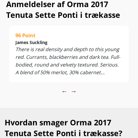
Anmeldelser af Orma 2017
føjer sig smukt til Sette Pontis portefølje af centraltoscanske
topvine som Oreno og Crognolo.
Tenuta Sette Ponti i trækasse
Nyd den gerne til modent oksekød, saftigt lam, kraftige
pastaretter og lækre oste. Server ved 16-18°C
96 Point
James Suckling
There is real density and depth to this young
red. Currants, blackberries and dark tea. Full-
bodied, round and velvety textured. Serious.
A blend of 50% merlot, 30% cabernet
sauvignon and 20% cabernet franc.
←
→
Hvordan smager Orma 2017
Tenuta Sette Ponti i trækasse?