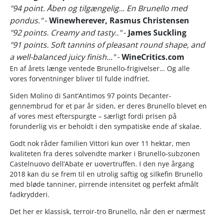
"94 point. Åben og tilgængelig... En Brunello med
pondus."
-
Winewherever, Rasmus Christensen
"92 points. Creamy and tasty.."
-
James Suckling
"91 points. Soft tannins of pleasant round shape, and
a well-balanced juicy finish..."
-
WineCritics.com
En af årets længe ventede Brunello-frigivelser… Og alle
vores forventninger bliver til fulde indfriet.
Siden Molino di Sant’Antimos 97 points Decanter-
gennembrud for et par år siden, er deres Brunello blevet en
af vores mest efterspurgte – særligt fordi prisen på
forunderlig vis er beholdt i den sympatiske ende af skalae.
Godt nok råder familien Vittori kun over 11 hektar, men
kvaliteten fra deres solvendte marker i Brunello-subzonen
Castelnuovo dell’Abate er uovertruffen. I den nye årgang
2018 kan du se frem til en utrolig saftig og silkefin Brunello
med bløde tanniner, pirrende intensitet og perfekt afmålt
fadkrydderi.
Det her er klassisk, terroir-tro Brunello, når den er nærmest