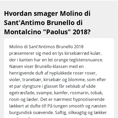
normalprisen lidt i den høje ende, men giv
den lidt tid, så vil den uden problemer leve op
Hvordan smager Molino di
til prissætningen – og tilbudsprisen skriger
Sant'Antimo Brunello di
‘køb’, for du vil blive lykkelig for at opleve en
kasse af disse vine i kælderen om en håndfuld
Montalcino "Paolus" 2018?
år. Normalpris kr. 449,95 – Set til kr. 249,95
Molino di Sant’Antimos Brunello 2018
præsenterer sig med en lys kirsebærrød kulør,
der i kanten har en let orange teglstensnuance.
Næsen viser Brunello-klassen med en
henrigvende duft af nyplukkede roser roser,
violer, tranebær, kirsebær og blomme, som efter
et par slyngture i glasset får selskab af våde
egetræsfade, svampe, kamfer, rosmarin, tobak,
rosin og læder. Det er nærmest hypnotiserende
lækkert at dufte til! På tungen smooth og næsten
burgundisk svævende. Saftig, silkeagtig og lækker