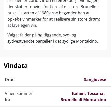
år siden er Carlo Vittori en efterspurgt vinmager,
der skaber topvine for flere af de store Brunello-
huse. I starten af 1980’erne begynder han at
opkøbe vinmarker for at realisere sin store drøm:
at lave egen vin.
Valget falder på højtliggende, syd- og
sydvestvendte parceller i det sydlige Montalcino,
midt mellem klosteret Abbazia di Sant’Antimo og
floden Orcia. Molino di Sant’Antimo, opkaldt efter
en lokal vandmølle fra 1200-tallet, regnes i dag
Vindata
blandt pionererne for Brunello-subzonen
Castelnuovo dell’Abate.
Druer
Sangiovese
De sydvendte skråninger giver Sangiovese med
power og koncentration, mens brugen af store
Vinen kommer
Italien
Toscana
traditionelle fade fremmer et autentisk udtryk af
fra
Brunello di Montalcino
druesort og terroir. Siden 2012 er husets vine lavet
af Carlos datter, Valeria Vittori, der er uddannet