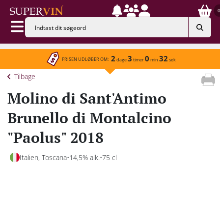
2
3
0
32
PRISEN UDLØBER OM:
dage
timer
min
sek
Tilbage
Molino di Sant'Antimo
Brunello di Montalcino
"Paolus" 2018
Italien, Toscana
14,5% alk.
75 cl