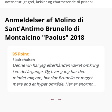
overnaturligt god, lækker og charmerende til prisen!
Nyd den til rødt oksekød, lam, kraftige pastaretter, italienske
specialiteter og lagrede oste. Server ved 16-18°C.
Anmeldelser af Molino di
Sant'Antimo Brunello di
Montalcino "Paolus" 2018
95 Point
Flaskehalsen
Denne vin har jeg efterhånden været omkring
i en del årgange. Og hver gang har den
mindet mig om, hvorfor Brunello er meget
mere end et hypet område. Her er enormt
meget elegance samlet i en enkelt flaske, der
fremstår lidt stram i tanninerne, men den er
←
→
stort set også kun lige sluppet løs fra
vingården. Vurderet her og nu er