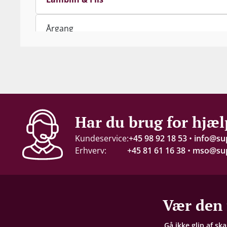
Årgang
2022
Indhold
75 cl
Alkohol-%
Har du brug for hjæl
12,5 %
Kundeservice:
+45 98 92 18 53
•
info@su
Erhverv:
+45 81 61 16 38
•
mso@sup
Servering
10-13°C
Gemmepotentiale
Vær den 
8-10 år fra høståret
Gå ikke glip af sk