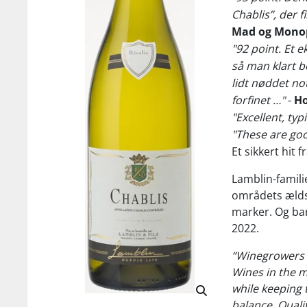
Chablis”, der f
Mad og Mono
"92 point. Et 
så man klart 
lidt nøddet no
forfinet …"
-
Ho
"Excellent, typ
"These are goo
Et sikkert hit f
Lamblin-famili
områdets ælds
marker. Og bar
2022.
“Winegrowers a
Wines in the m
while keeping 
balance. Qualit