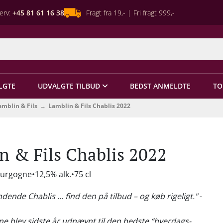
erv:
+45 81 61 16 38
Fragt fra 19,- | Fri fragt 999,-
LGTE
UDVALGTE TILBUD
BEDST ANMELDTE
TO
amblin & Fils
Lamblin & Fils Chablis 2022
n & Fils Chablis 2022
ourgogne
12,5% alk.
75 cl
dende Chablis ... find den på tilbud – og køb rigeligt."
-
ne blev sidste år udnævnt til den bedste “hverdags-