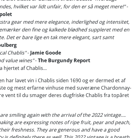
indes, hvilket var lidt unfair, for den er så meget mere!"
-
polet
ekstra gear med mere elegance, inderlighed og intensitet,
bemærker den fine og kalkede blødhed suppleret med en
te. Det er bare lige en tak mere elegant, sart samt
ulberg
ical Chablis"
-
Jamie Goode
d value wines"
-
The Burgundy Report
ra hjertet af Chablis...
en har lavet vin i Chablis siden 1690 og er dermed et af
te og mest erfarne vinhuse med suveræne Chardonnay-
e vent til du smager deres dugfriske Chablis fra topåret
re smiling again with the arrival of the 2022 vintage….
aking are expressing notes of ripe fruit, pear and peach,
their freshness. They are generous and have a good
y is definitely there as well. This 2022 vintage is a breath