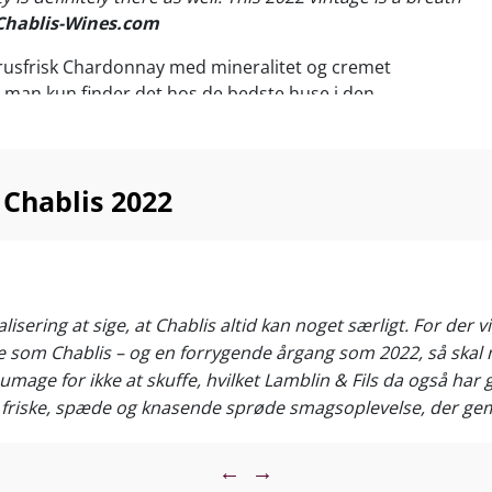
Chablis-Wines.com
itrusfrisk Chardonnay med mineralitet og cremet
 man kun finder det hos de bedste huse i den
restigeregion.
 sushi, fisk, skaldyr eller bare terrassehygge, så er
ragende Chablis et must-buy.
 Chablis 2022
Chablis til dampet fisk, rogn og skaldyr, sushi, lette
remede oste. Servér ved 10-13°C
sering at sige, at Chablis altid kan noget særligt. For der v
de som Chablis – og en forrygende årgang som 2022, så ska
mage for ikke at skuffe, hvilket Lamblin & Fils da også har 
 friske, spæde og knasende sprøde smagsoplevelse, der ge
m, der ved, hvordan de skal håndtere deres marker og druer a
frugt med bløde noter og let blomstrede noter. Prisen er i d
←
→