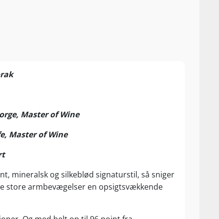
orak
rge, Master of Wine
fe, Master of Wine
rt
t, mineralsk og silkeblød signaturstil, så sniger
de store armbevægelser en opsigtsvækkende