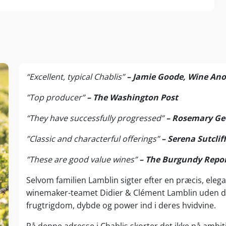
“Excellent, typical Chablis”
– Jamie Goode, Wine An
”Top producer”
– The Washington Post
“They have successfully progressed”
– Rosemary Geo
”Classic and characterful offerings”
– Serena Sutclif
”These are good value wines”
– The Burgundy Repo
Selvom familien Lamblin sigter efter en præcis, elegan
winemaker-teamet Didier & Clément Lamblin uden 
frugtrigdom, dybde og power ind i deres hvidvine.