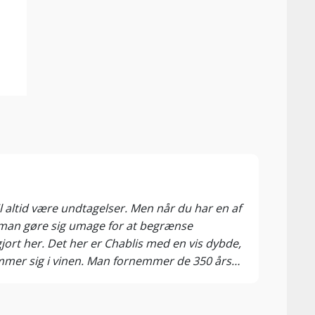
93 P
Mad 
il altid være undtagelser. Men når du har en af
Denne
l man gøre sig umage for at begrænse
sprød
gjort her. Det her er Chablis med en vis dybde,
fylde
mmer sig i vinen. Man fornemmer de 350 års
llerbedst. Man fornemmer de sprøde, lyse
en høje ende, så find den på tilbud – og køb