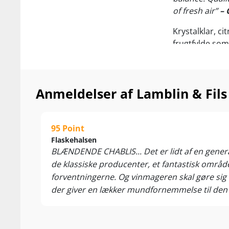
of fresh air”
– 
Krystalklar, c
frugtfylde som
burgundiske p
Står menuen på
Lamblins frem
Anmeldelser af Lamblin & Fils
Nyd den skønne 
røgvarer og c
95 Point
Flaskehalsen
BLÆNDENDE CHABLIS... Det er lidt af en generali
de klassiske producenter, et fantastisk områ
forventningerne. Og vinmageren skal gøre sig u
der giver en lækker mundfornemmelse til den
erfaring, der har gjort vinhuset til et af de
frugter, den energiske syre og den forførende 
rigeligt. Normalpris kr. 399,95, Set til kr. 169,95