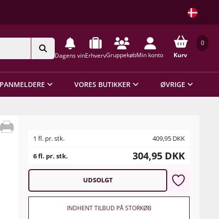
0
Gruppekøb
Min konto
Kurv
Dagens vin
Erhverv
PANMELDERE
VORES BUTIKKER
ØVRIGE
1 fl. pr. stk.
409,95
DKK
304,95
DKK
6 fl. pr. stk.
UDSOLGT
INDHENT TILBUD PÅ STORKØB