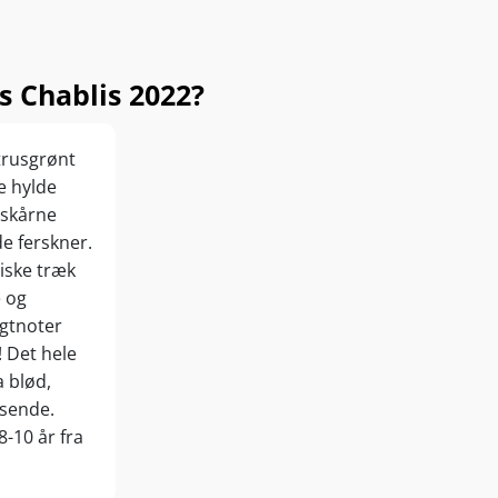
s Chablis 2022?
itrusgrønt
e hylde
yskårne
de ferskner.
tiske træk
e og
gtnoter
! Det hele
a blød,
nsende.
8-10 år fra