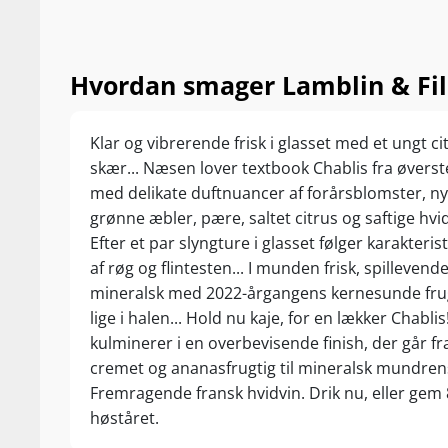
Hvordan smager Lamblin & Fil
Klar og vibrerende frisk i glasset med et ungt c
skær... Næsen lover textbook Chablis fra øverst
med delikate duftnuancer af forårsblomster, n
grønne æbler, pære, saltet citrus og saftige hvi
Efter et par slyngture i glasset følger karakteris
af røg og flintesten... I munden frisk, spillevend
mineralsk med 2022-årgangens kernesunde fru
lige i halen... Hold nu kaje, for en lækker Chablis
kulminerer i en overbevisende finish, der går fr
cremet og ananasfrugtig til mineralsk mundre
Fremragende fransk hvidvin. Drik nu, eller gem 
høståret.