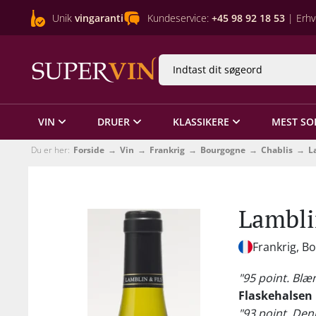
Unik
vingaranti
Kundeservice:
+45 98 92 18 53
| Erhv
VIN
DRUER
KLASSIKERE
MEST SO
Du er her:
Forside
Vin
Frankrig
Bourgogne
Chablis
L
Lambli
Frankrig, B
"95 point. Blæn
Flaskehalsen
"93 point. Den