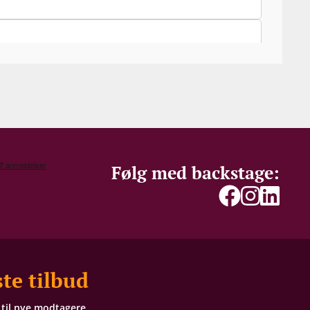
Følg med backstage:
te tilbud
t til nye modtagere