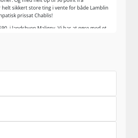
oner. Og med helt op til 96 point fra
 helt sikkert store ting i vente for både Lamblin
ympatisk prissat Chablis!
1690, i landsbyen Maligny. Vi har at gøre med et
ioner har forædlet og forfinet kunsten at lave
g Didier Lamblin, som har arbejdet sammen siden
ontoropgaver, så holder ønologuddannede Didier
isteret af sønnen Clément, der har studeret
e, sluttede sig til familiefirmaet i 2005.
g både på egne vinmarker og druemost fra nøje
tærk grøn profil, der er dybt forankret i
 lokale terroirs. Lamblin fremstiller vine med
icerede hvidvine er støt stigende.
rende Petit Chablis og Chablis til mineralsk 1er
 & Fils er din garant for hvidvinsoplevelser i