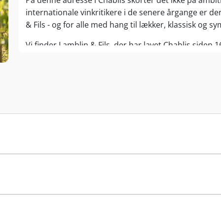
På denne adresse i Chablis skorter det ikke på ambiti
internationale vinkritikere i de senere årgange er der
& Fils - og for alle med hang til lækker, klassisk og s
Vi finder Lamblin & Fils, der har lavet Chablis siden 
af Chablis’ ældste vinhuse, der nu gennem 12 generat
mineralske hvidvine i verdensklasse.
I dag ledes foretagenet af 11. generations Michel o
1987. Mens Michel tager sig af de administrative k
til i vinkælderen, hvor han siden 2003 har været ass
vindyrkning og ønologi i Beaune. Michels søn, Alexandr
Husets flotte og varierede vinportefølje baserer si
udvalgte vinbønder. Fælles for hele produktionen en s
familiens respekt for naturen og stoltheden over sine
minimal intervention, og antallet af økologiske certif
Fra aromatisk Saint-Bris Sauvignon Blanc over charme
Cru og Grand Cru af fineste, topratede karat – Lamblin