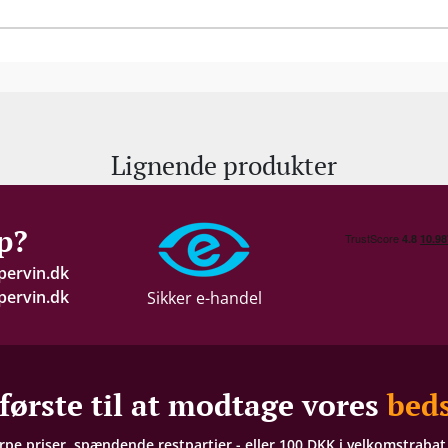
absolut topklasse.
Lignende produkter
p?
pervin.dk
ervin.dk
Sikker e-handel
første til at modtage vores
beds
arpe priser, spændende restpartier - eller 100 DKK i velkomstraba