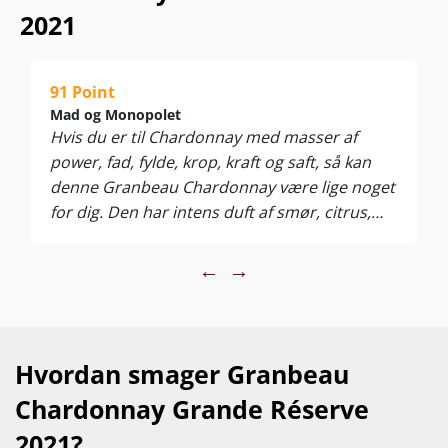
2021
91 Point
Mad og Monopolet
Hvis du er til Chardonnay med masser af
power, fad, fylde, krop, kraft og saft, så kan
denne Granbeau Chardonnay være lige noget
for dig. Den har intens duft af smør, citrus,
peber, abrikos, fersken og saftige modne
æbler. I munden er den cremet, fyldig og med
←
→
fuld smæk på de frugtige noter. Et skønt glas
til prisen, og som står perfekt til en omgang
skaldyr på grillen eller en hummer med
brunet smør. (vurderet ved en tilbudspris på
Hvordan smager Granbeau
kr. 89,95)
Chardonnay Grande Réserve
2021?