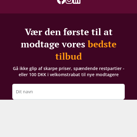
Syreindhold
3,38 g/L
Vær den første til at
modtage vores
bedste
tilbud
Gå ikke glip af skarpe priser, spændende restpartier -
eller 100 DKK i velkomstrabat til nye modtagere
Dit navn
Din e-mail
TILMELD NYHEDSBREV