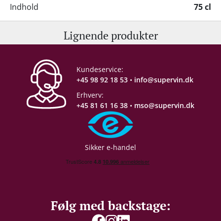
Indhold
75 cl
Lignende produkter
Alkohol-%
13,5 %
Servering
10-12°C
Kundeservice:
+45 98 92 18 53
•
info@supervin.dk
Gemmepotentiale
4-5 år fra høståret
Erhverv:
+45 81 61 16 38
•
mso@supervin.dk
Proptype
Skruelåg
Emballage
6 stk. papkasse
Sikker e-handel
Allergener
Sulferdioxid/ Sulfitter
Restsukker
4 g/L
Følg med backstage: