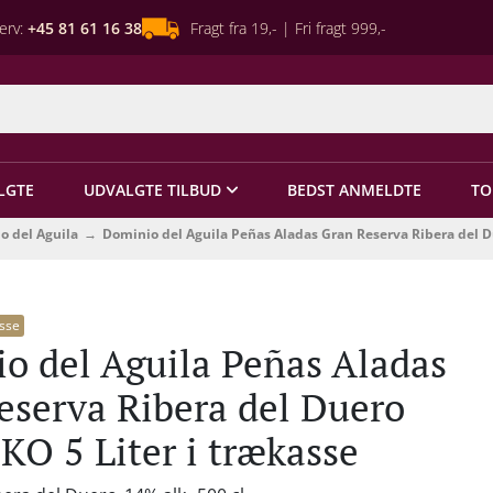
erv:
+45 81 61 16 38
Fragt fra 19,- | Fri fragt 999,-
LGTE
UDVALGTE TILBUD
BEDST ANMELDTE
TO
o del Aguila
Dominio del Aguila Peñas Aladas Gran Reserva Ribera del D
sse
o del Aguila Peñas Aladas
eserva Ribera del Duero
KO 5 Liter i trækasse