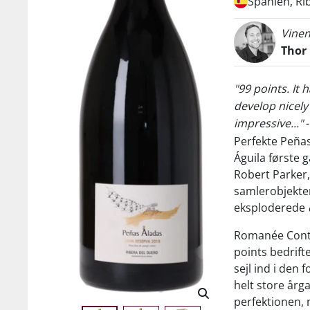
Spanien, Ri
Vinen
Thor
"99 points. It
develop nicely 
impressive..."
Perfekte Peñas
Águila første 
Robert Parker,
samlerobjekter
eksploderede
Romanée Conti
points bedrift
sejl ind i den
helt store årg
perfektionen, 