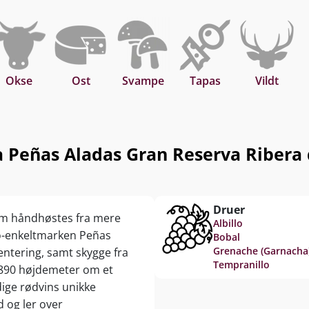
, eller gem
Okse
Ost
Svampe
Tapas
Vildt
 Peñas Aladas Gran Reserva Ribera d
Druer
som håndhøstes fra mere
Albillo
ro-enkeltmarken Peñas
Bobal
Grenache (Garnacha
entering, samt skygge fra
Tempranillo
-890 højdemeter om et
ige rødvins unikke
 og ler over