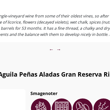
oduceret 1979 håndaftappede flasker i årgang 2019. Og
er lurer en 100-points Parker-anmeldelse om hjørnet...
ingle-vineyard wine from some of their oldest vines, so afte
 of licorice, flowers (decayed violets), wet chalk, spices (nu
i originale trækasser à 6 stk. Stærkt begrænset lager!
barrels for 53 months. It has a fine thread, a chalky and dry 
nents and the balance with them to develop nicely in bottle. It
 of the 2016. 1,729 bottles and 42 magnums produced. It was
m, krogmodnet oksekød, and, vildt, sortfodsskinke samt
erveres ved 16-18°.
←
→
guila Peñas Aladas Gran Reserva Ri
Smagenoter