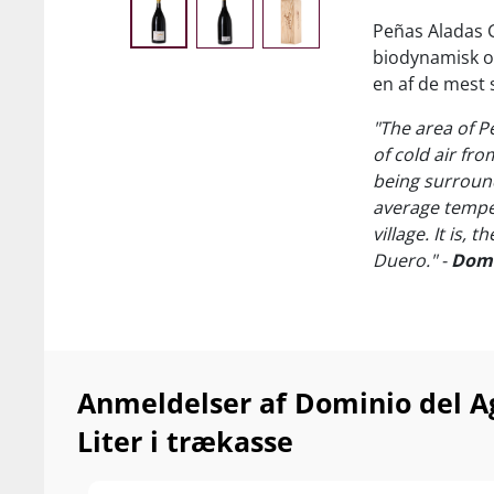
Peñas Aladas G
biodynamisk o
en af de mest 
"The area of Pe
of cold air fro
being surround
average temper
village. It is,
Duero." -
Domi
Med en af de k
kalkstensholdi
kommer i nærh
Anmeldelser af Dominio del A
Hemmeligheden 
la Demanda s
Liter i trækasse
egetræer, der 
landsbyen La A