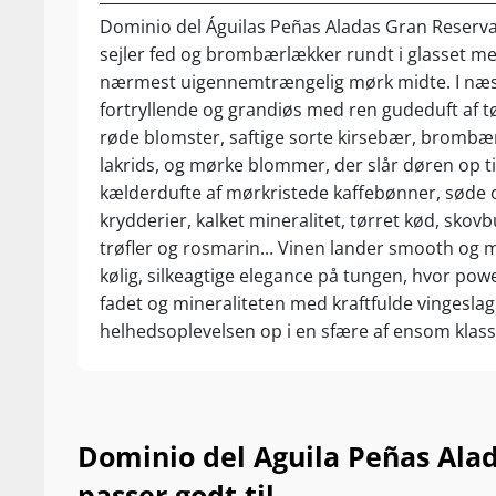
Dominio del Águilas Peñas Aladas Gran Reserv
sejler fed og brombærlækker rundt i glasset m
nærmest uigennemtrængelig mørk midte. I næs
fortryllende og grandiøs med ren gudeduft af t
røde blomster, saftige sorte kirsebær, brombær
lakrids, og mørke blommer, der slår døren op t
kælderdufte af mørkristede kaffebønner, søde 
krydderier, kalket mineralitet, tørret kød, skovb
trøfler og rosmarin... Vinen lander smooth og 
kølig, silkeagtige elegance på tungen, hvor pow
fadet og mineraliteten med kraftfulde vingeslag 
helhedsoplevelsen op i en sfære af ensom klass
Minutlang og perfekt nuanceret finish med uds
tanniner samt et væld af spanske luksuskrydder
55 måneder lange fadlagring. Kompleks. Koncen
Kanonlækker. Det her er en af de meget sjældne
Dominio del Aguila Peñas Alad
efterlader selv kræsne smagere totalt mundlam
passer godt til...