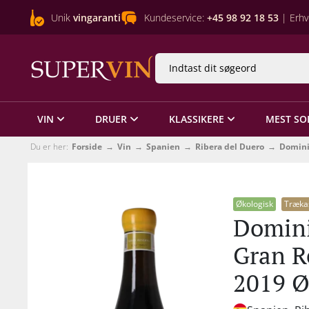
Unik
vingaranti
Kundeservice:
+45 98 92 18 53
| Erhv
VIN
DRUER
KLASSIKERE
MEST SO
Du er her:
Forside
Vin
Spanien
Ribera del Duero
Domini
Økologisk
Træka
Domini
Gran R
2019 Ø