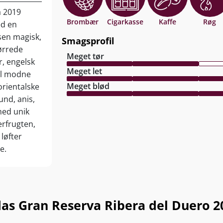
a 2019
Brombær
Cigarkasse
Kaffe
Røg
ed en
en magisk,
Smagsprofil
ørrede
Meget tør
, engelsk
Meget let
il modne
Meget blød
orientalske
und, anis,
med unik
erfrugten,
løfter
e.
øgte
ier fra den
treret.
 vine, der
as Gran Reserva Ribera del Duero 2
me...