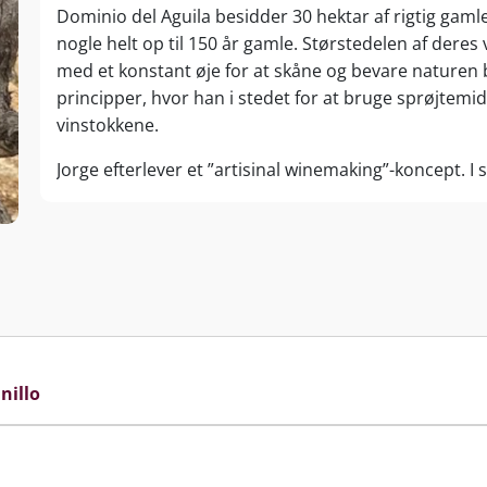
Dominio del Aguila besidder 30 hektar af rigtig gaml
nogle helt op til 150 år gamle. Størstedelen af deres 
med et konstant øje for at skåne og bevare naturen 
principper, hvor han i stedet for at bruge sprøjtemi
vinstokkene.
Jorge efterlever et ”artisinal winemaking”-koncept. I s
afstilkning og presning af druer bliver mosten trådt
hvad de gør er en ”homage” til naturen og de gaver de
malolaktiske gæring foregår ”En Barrica”, og derefter 
visse vine. Gæringen foregår i de gamle 15. århundred
vinkældre. Vingården er også blevet renoveret fra sin 
summer af liv.
I samme ånd som druedyrkningen bliver vinen hverken fi
nillo
Visionen er at producere intense, sejlivede og elega