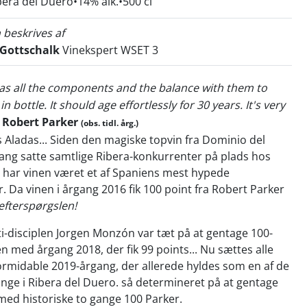
bera del Duero
14% alk.
500 cl
 beskrives af
 Gottschalk
Vinekspert WSET 3
 has all the components and the balance with them to
in bottle. It should age effortlessly for 30 years. It's very
-
Robert Parker
(obs. tidl. årg.)
 Aladas... Siden den magiske topvin fra Dominio del
gang satte samtlige Ribera-konkurrenter på plads hos
 har vinen været et af Spaniens mest hypede
. Da vinen i årgang 2016 fik 100 point fra Robert Parker
efterspørgslen!
-disciplen Jorgen Monzón var tæt på at gentage 100-
en med årgang 2018, der fik 99 points... Nu sættes alle
 formidable 2019-årgang, der allerede hyldes som en af de
ange i Ribera del Duero. så determineret på at gentage
med historiske to gange 100 Parker.