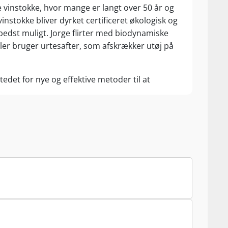
e vinstokke, hvor mange er langt over 50 år og
vinstokke bliver dyrket certificeret økologisk og
bedst muligt. Jorge flirter med biodynamiske
dler bruger urtesafter, som afskrækker utøj på
tedet for nye og effektive metoder til at
 ud med menneskefødder, stadig på stilken. Alt
n giver - og altid med tradition for øje. Den
bliver vinen fadlagret i op til 50 måneder for
es gallerier, som er blevet lavet om til
tidligere triste tilstand til en vingård, som nu
ltreret eller klaret, før den bliver flasket.
nte vine, som også skal kunne nydes nu.