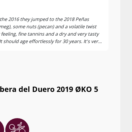
⭐4,5
Vivin
r the 2016 they jumped to the 2018 Peñas
tmeg), some nuts (pecan) and a volatile twist
feeling, fine tannins and a dry and very tasty
 should age effortlessly for 30 years. It's very
 bottled in March 2023.
bera del Duero 2019 ØKO 5