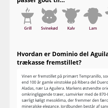
Historisk stor, magisk Ribera del Duero! Drik nu
+25 år fra høståret.
Grill
Svinekød
Kalv
Lam
Hvordan er Dominio del Aguila
trækasse fremstillet?
Vinen er fremstillet på primært Tempranillo, 
end 100 år gamle vinstokke på Ribera del Due
Aladas, nær La Aguilera. Markens østvendte ori
omkringliggende træer, samvirker med de 870
særligt køligt mesoklima, der fremmer den færd
mineralske elegance. Jordbunden består af sand