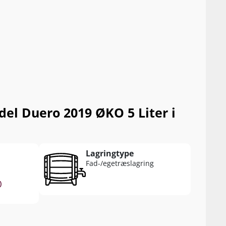
el Duero 2019 ØKO 5 Liter i
Lagringtype
Fad-/egetræslagring
)