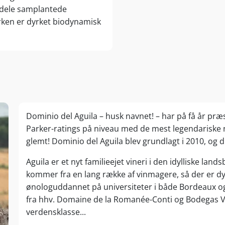
ndele samplantede
rken er dyrket biodynamisk
Dominio del Aguila – husk navnet! – har på få år præs
Parker-ratings på niveau med de mest legendariske n
glemt! Dominio del Aguila blev grundlagt i 2010, og 
Aguila er et nyt familieejet vineri i den idylliske lan
kommer fra en lang række af vinmagere, så der er dyb 
ønologuddannet på universiteter i både Bordeaux og
fra hhv. Domaine de la Romanée-Conti og Bodegas Veg
verdensklasse...