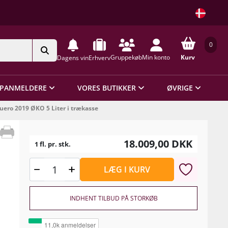
0
Gruppekøb
Min konto
Kurv
Dagens vin
Erhverv
PANMELDERE
VORES BUTIKKER
ØVRIGE
uero 2019 ØKO 5 Liter i trækasse
18.009,00
DKK
1 fl. pr. stk.
LÆG I KURV
INDHENT TILBUD PÅ STORKØB