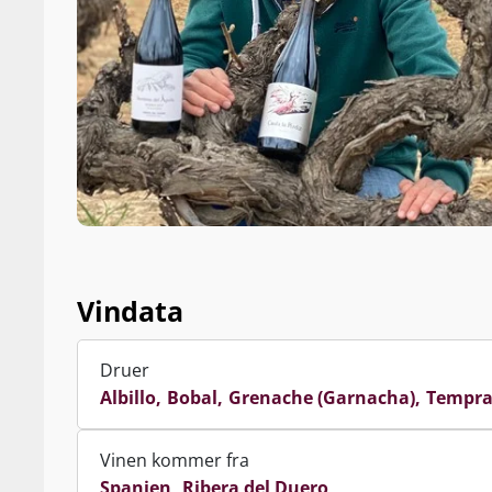
Vindata
Druer
Albillo
Bobal
Grenache (Garnacha)
Tempra
Vinen kommer fra
Spanien
Ribera del Duero