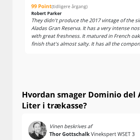
99 Point
(tidligere årgang)
Der er blot pr
Robert Parker
hvem ved om d
They didn't produce the 2017 vintage of the s
Aladas Gran Reserva. It has a very intense nose
Vinen leveres 
with great freshness. It matured in French oak 
…
finish that's almost salty. It has all the compo
impressive, but it doesn't reach the elegance
Nyd den til la
modne oste. S
Hvordan smager Dominio del A
Liter i trækasse?
Vinen beskrives af
Thor Gottschalk
Vinekspert WSET 3