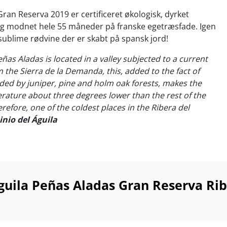
ran Reserva 2019 er certificeret økologisk, dyrket
g modnet hele 55 måneder på franske egetræsfade. Igen
sublime rødvine der er skabt på spansk jord!
ñas Aladas is located in a valley subjected to a current
m the Sierra de la Demanda, this, added to the fact of
ed by juniper, pine and holm oak forests, makes the
ature about three degrees lower than the rest of the
 therefore, one of the coldest places in the Ribera del
nio del Águila
øligste placeringer i hele Ribera del Duero leverer
ge Peñas Aladas i alt fald en elegance, ingen i området
eden af at matche.
guila Peñas Aladas Gran Reserva Ri
bag den silkefine finesse er kølig bjergluft fra Sierra de
amt omkransende skovområder med enebær, pinjer og
holder temperaturen tre grader koldere end i resten af
guilera.