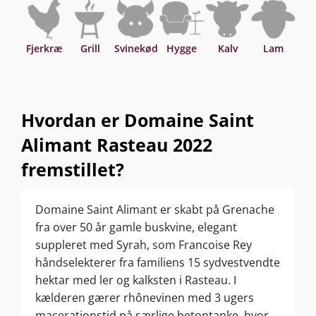
Fjerkræ
Grill
Svinekød
Hygge
Kalv
Lam
O
Hvordan er Domaine Saint
Alimant Rasteau 2022
fremstillet?
Domaine Saint Alimant er skabt på Grenache
fra over 50 år gamle buskvine, elegant
suppleret med Syrah, som Francoise Rey
håndselekterer fra familiens 15 sydvestvendte
hektar med ler og kalksten i Rasteau. I
kælderen gærer rhônevinen med 3 ugers
macerationstid på særlige betontanke, hvor