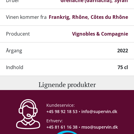
Druer
Grenache (Garnacha)
Syrah
Vinen kommer fra
Frankrig
Rhône
Côtes du Rhône
Producent
Vignobles & Compagnie
Årgang
2022
Indhold
75 cl
Lignende produkter
Alkohol-%
14 %
Servering
16-18°C
Kundeservice:
+45 98 92 18 53
•
info@supervin.dk
Gemmepotentiale
8-10 år fra høståret
Erhverv:
+45 81 61 16 38
•
mso@supervin.dk