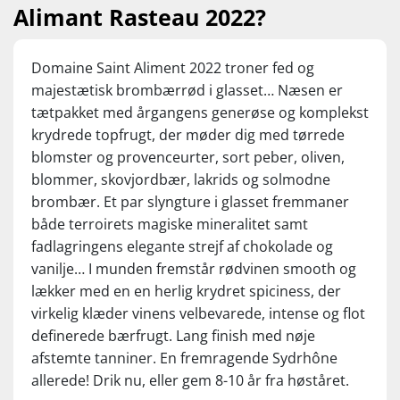
(Sydrhône 2022)
Alimant Rasteau 2022?
...
Nyd den som et hyggeglas eller til lam, saftigt oksekød,
Domaine Saint Aliment 2022 troner fed og
simremad , kraftige tapas og modne oste. Servér ved 16-
majestætisk brombærrød i glasset… Næsen er
18°C
tætpakket med årgangens generøse og komplekst
krydrede topfrugt, der møder dig med tørrede
blomster og provenceurter, sort peber, oliven,
blommer, skovjordbær, lakrids og solmodne
brombær. Et par slyngture i glasset fremmaner
både terroirets magiske mineralitet samt
fadlagringens elegante strejf af chokolade og
vanilje… I munden fremstår rødvinen smooth og
lækker med en en herlig krydret spiciness, der
virkelig klæder vinens velbevarede, intense og flot
definerede bærfrugt. Lang finish med nøje
afstemte tanniner. En fremragende Sydrhône
allerede! Drik nu, eller gem 8-10 år fra høståret.