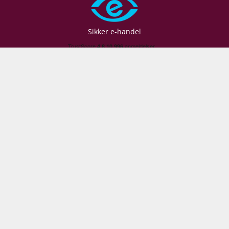
Lagring
Fad-/egetræslagring
Proptype
Kork
Sikker e-handel
Emballage
6 stk. papkasse
Allergener
Sulferdioxid/ Sulfitter
Følg med backstage:
Vær den første til at
modtage vores
bedste
tilbud
Gå ikke glip af skarpe priser, spændende restpartier -