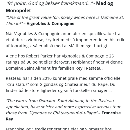
"91 point. God og lækker franskmand..."
-
Mad og
Monopolet
“One of the great value-for-money wines here is Domaine St.
Alimant”
– Vignobles & Compagnie
Når Vignobles & Compagnie anbefaler en specifik value fra
et af deres vinhuse, krydret med så imponerende en historik
af topratings, så er altså med at slå til meget hurtigt!
Alene hos Robert Parker har Vignobles & Compagnie 25
ratings på 90 point eller derover. Heriblandt finder vi denne
Domaine Saint Alimant fra familien Rey i Rasteau.
Rasteau har siden 2010 kunnet prale med samme officielle
”Cru-status” som Gigondas og Châteauneuf-du-Pape. Du
finder både store ligheder og små forskelle i smagen…
”The wines from Domaine Saint Alimant, in the Rasteau
appellation, have spicier and more expressive aromas than
those from Gigondas or Châteauneuf-du-Pape”
– Francoise
Rey
Francoise Rey, tredjegenerations ejer og vinmager hos