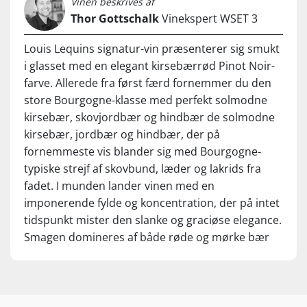
Vinen beskrives af
Thor Gottschalk
Vinekspert WSET 3
Louis Lequins signatur-vin præsenterer sig smukt
i glasset med en elegant kirsebærrød Pinot Noir-
farve. Allerede fra først færd fornemmer du den
store Bourgogne-klasse med perfekt solmodne
kirsebær, skovjordbær og hindbær de solmodne
kirsebær, jordbær og hindbær, der på
fornemmeste vis blander sig med Bourgogne-
typiske strejf af skovbund, læder og lakrids fra
fadet. I munden lander vinen med en
imponerende fylde og koncentration, der på intet
tidspunkt mister den slanke og graciøse elegance.
Smagen domineres af både røde og mørke bær
mens de komplekse noter af lakrids, skovbund og
fadkrydderier langsomt tager over. Lang,
nuanceret finish med gode tanniner til at skabe
struktur og potentiale til yderligere aldring i