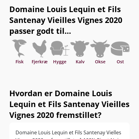
Domaine Louis Lequin et Fils
kælderen. Kan sagtens drikkes nu, men kan også
gemmes 12-15 år fra høståret.
Santenay Vieilles Vignes 2020
passer godt til...
Fisk
Fjerkræ
Hygge
Kalv
Okse
Ost
P
Hvordan er Domaine Louis
Lequin et Fils Santenay Vieilles
Vignes 2020 fremstillet?
Domaine Louis Lequin et Fils Santenay Vielles