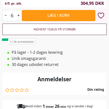
304,95
DKK
6 fl. pr. stk.
LÆG I KURV
INDHENT TILBUD PÅ STORKØB
På lager - 1-2 dages levering
Unik smagsgaranti
30 dages udvidet returret
Anmeldelser
Din rating
1
26
Bestil inden
og vi sender i dag!
timer
min