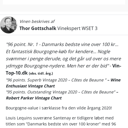
Vinen beskrives af
Thor Gottschalk
Vinekspert WSET 3
"96 point. Nr. 1 - Danmarks bedste vine over 100 kr...
Et fantastisk Bourgogne-køb for kendere... Nogle
svømmer i penge derude, og det går ud over os mere
ydmyge Bourgogne-nydere. Men her er der bid"
-
Vin-
Top-10.dk
(obs. tidl. årg.)
”96 points. Superb Vintage 2020 – Côtes de Beaune ”
– Wine
Enthusiast Vintage Chart
”95 points.
Outstanding Vintage 2020 – Côtes de Beaune”
–
Robert Parker Vintage Chart
Bourgogne-value i særklasse fra den vilde årgang 2020!
Louis Lequins suveræne Santenay er tidligere løbet med
titlen som ”Danmarks bedste vin over 100 kroner” med 96