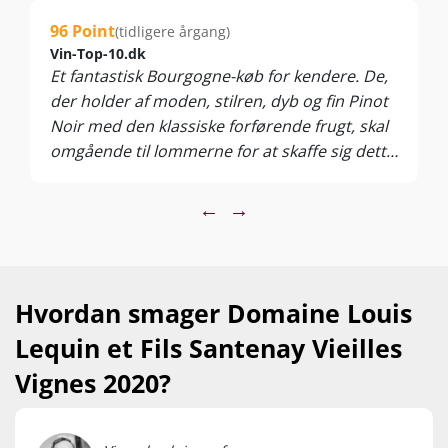
Årgang 2019 smager fortrinligt nu, men du kan dog nemt
96 Point
(tidligere årgang)
gemme flaskerne yderligere. Vi har smagt samme flaske med
Vin-Top-10.dk
mere end 10 års modning og smagen bliver kun vildere!
Et fantastisk Bourgogne-køb for kendere. De,
Nyd den til fuglevildt, lette vildtretter, rødt kød, svampe,
der holder af moden, stilren, dyb og fin Pinot
indmad og cremde oste. Servér ved 14-17°C
Noir med den klassiske forførende frugt, skal
omgående til lommerne for at skaffe sig dette
pragteksemplar fra den sydlige del af Cote
d’Or. Santenay, byen med det skønne,
←
→
fossende springvand på torvet foran to gode
restauranter, leverer nogle af de bedste
Bourgogne-køb nu, hvor priserne går endnu
mere amok, end man har fantasi til at
Hvordan smager Domaine Louis
forestille sig.
Lequin et Fils Santenay Vieilles
Vignes 2020?