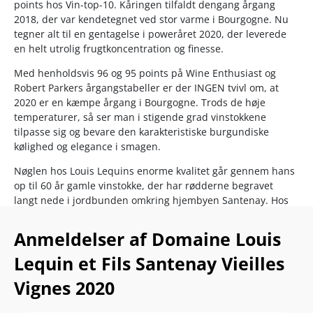
points hos Vin-top-10. Kåringen tilfaldt dengang årgang
2018, der var kendetegnet ved stor varme i Bourgogne. Nu
tegner alt til en gentagelse i poweråret 2020, der leverede
en helt utrolig frugtkoncentration og finesse.
Med henholdsvis 96 og 95 points på Wine Enthusiast og
Robert Parkers årgangstabeller er der INGEN tvivl om, at
2020 er en kæmpe årgang i Bourgogne. Trods de høje
temperaturer, så ser man i stigende grad vinstokkene
tilpasse sig og bevare den karakteristiske burgundiske
kølighed og elegance i smagen.
Nøglen hos Louis Lequins enorme kvalitet går gennem hans
op til 60 år gamle vinstokke, der har rødderne begravet
langt nede i jordbunden omkring hjembyen Santenay. Hos
Lequin bevarer man de lavtydende gamle stokke, fordi
smagskoncentrationen i druerne er unik og er med til at give
Anmeldelser af Domaine Louis
vinen et højt gemmepotentiale. Derudover ser man, at de
Lequin et Fils Santenay Vieilles
præsterer særligt godt under de nye klimabetingelser.
Vignes 2020
Stilen hos Lequin er med fokus på elegance og frugtfinesse –
derfor vælger man kun at bruge 20 % nye egetræsfade i
modningsprocessen, så terroiret tydeligt træder frem.