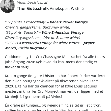
Vinen beskrives af
Thor Gottschalk
Vinekspert WSET 3
“97 points. Extraordinay”
– Robert Parker Vintage
Chart
(årgangsskema, Burgundy white)
“96 points. Superb.”
– Wine Enhustiast Vintage
Chart
(årgangsskema, Côte de Beaune white)
”2020 is a wonderful vintage for white wines”
– Jasper
Morris, Inside Burgundy
Guddommelig 1er Cru Chassagne-Montrachet fra alle tiders
jubelårgang 2020! Køb hvad du kan, mens der stadig er
flasker til salg!
Kun to gange tidligere i historien har Robert Parker vurderet
den hvide bourgogne-kvalitet på tilsvarende niveau som i
2020. Lige nu har du chancen for at købe Louis Lequins
mesterværk fra 1er Cru Morgeot-marken, der ligger med et
tårnhøjt 4,4 gennemsnit på Vivino!
Én dråbe på tungen… og rygende flint, saltet grillet citron,
saftige ferskner og fed crème brûlée drøner rundt i hjernen