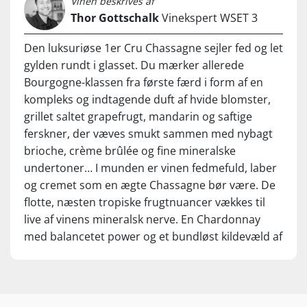
Vinen beskrives af
Thor Gottschalk
Vinekspert WSET 3
Den luksuriøse 1er Cru Chassagne sejler fed og let
gylden rundt i glasset. Du mærker allerede
Bourgogne-klassen fra første færd i form af en
kompleks og indtagende duft af hvide blomster,
grillet saltet grapefrugt, mandarin og saftige
ferskner, der væves smukt sammen med nybagt
brioche, crème brûlée og fine mineralske
undertoner… I munden er vinen fedmefuld, laber
og cremet som en ægte Chassagne bør være. De
flotte, næsten tropiske frugtnuancer vækkes til
live af vinens mineralsk nerve. En Chardonnay
med balancetet power og et bundløst kildevæld af
fine smagsnuancer… Den bedste udgave til dato?!