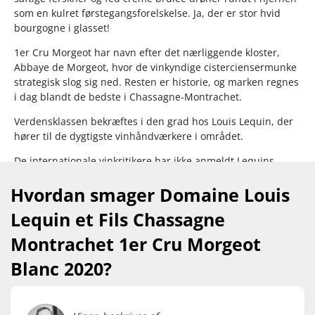
som en kulret førstegangsforelskelse. Ja, der er stor hvid
bourgogne i glasset!
1er Cru Morgeot har navn efter det nærliggende kloster,
Abbaye de Morgeot, hvor de vinkyndige cisterciensermunke
strategisk slog sig ned. Resten er historie, og marken regnes
i dag blandt de bedste i Chassagne-Montrachet.
Verdensklassen bekræftes i den grad hos Louis Lequin, der
hører til de dygtigste vinhåndværkere i området.
De internationale vinkritikere har ikke anmeldt Lequins
Morgeot, og det kommer de heller ikke til. Produktionen er
Hvordan smager Domaine Louis
minimal og efterspørgslen ekstra stor i 2020.
Lequin et Fils Chassagne
Vinen er fremstillet på Chardonnay fra mere end 40 år
gamle vinstokke, som i vid udstrækning dyrkes efter
Montrachet 1er Cru Morgeot
økologiske og biodynamiske retningslinjer, dog uden
certificering.
Blanc 2020?
Nyd den til stegt fisk og skaldyr, fjerkræ i cremet sauce,
svamperetter og nøddeagtige oste. Server ved 10-13°C