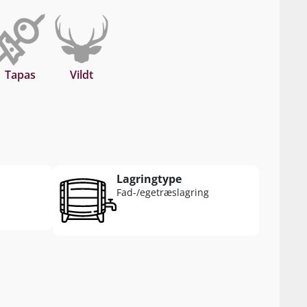
Tapas
Vildt
Lagringtype
Fad-/egetræslagring