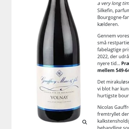
a very long tim
Silkefin, parf
Bourgogne-fans
kælderen.
Gennem vores n
små restpartie
fabelagtige pr
2022, der udrå
nyere tid…
Præ
mellem 549-6
Det mirakuløs
vi blot har ku
hurtigste bour
Nicolas Gauff
fremtryllet de
kalkstensholdi
behandling so