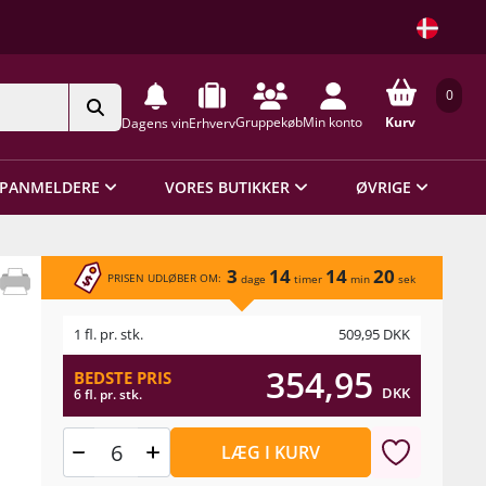
0
Gruppekøb
Min konto
Kurv
Dagens vin
Erhverv
PANMELDERE
VORES BUTIKKER
ØVRIGE
3
14
14
20
PRISEN UDLØBER OM:
dage
timer
min
sek
1 fl. pr. stk.
509,95
DKK
354,95
BEDSTE PRIS
DKK
6 fl. pr. stk.
LÆG I KURV