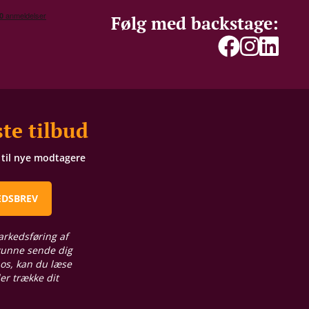
Følg med backstage:
te tilbud
t til nye modtagere
EDSBREV
arkedsføring af
 kunne sende dig
 os, kan du læse
ler trække dit