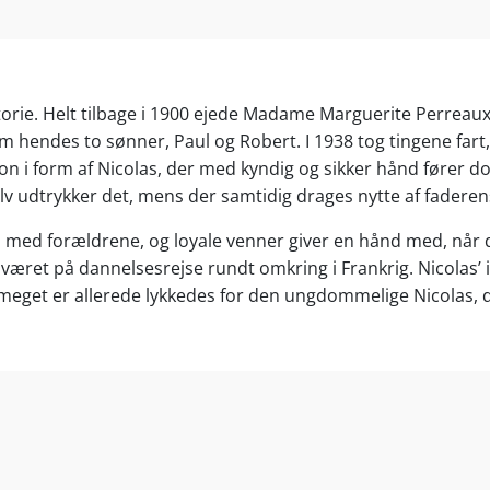
e. Helt tilbage i 1900 ejede Madame Marguerite Perreaux, k
m hendes to sønner, Paul og Robert. I 1938 tog tingene fart,
tion i form af Nicolas, der med kyndig og sikker hånd fører d
 udtrykker det, mens der samtidig drages nytte af faderens 
med forældrene, og loyale venner giver en hånd med, når de
 været på dannelsesrejse rundt omkring i Frankrig. Nicolas’
. Og meget er allerede lykkedes for den ungdommelige Nicol