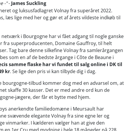
e -"
-
James Suckling
umeret og luksusfadlagret Volnay fra superåret 2022.
, læs lige med her og gør et af årets vildeste indkøb til
etværk i Bourgogne har vi fået adgang til nogle ganske
r fra superproducenten, Domaine Gauffroy, til helt
iser. Tag bare denne silkefine Volnay fra samlerårgangen
bes som en af de bedste årgange i Côte de Beaune i
cis samme flaske har vi fundet til salg online i DK til
49 kr
. Se lige den pris vi kan tilbyde dig i dag.
e bourgogne-tilbud kommer dog med en advarsel om, at
nnet skaffe 30 kasser. Det er med andre ord kun de
gogne-jægere, der får et bytte med hjem.
roys anerkendte familiedomæne i Meursault har
nne svævende elegante Volnay fra sine egne ler og
ge vinmarker. I kælderen vælger han at give den
m en 1er Cru med modning i hele 18 måneder på 228