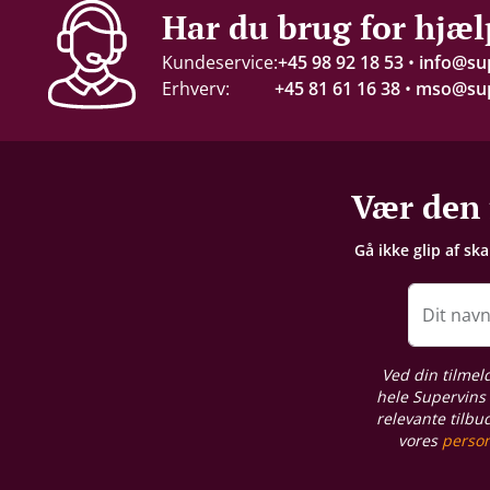
Alkohol-%
Har du brug for hjæl
13 %
Kundeservice:
+45 98 92 18 53
•
info@su
Erhverv:
+45 81 61 16 38
•
mso@sup
Servering
15-17°C
Gemmepotentiale
Vær den 
10-15 år fra høståret
Gå ikke glip af sk
Lagring
Fad-/egetræslagring
Dit nav
Proptype
Ved din tilmel
Kork
hele Supervins 
relevante tilbu
vores
person
Emballage
6 stk. papkasse