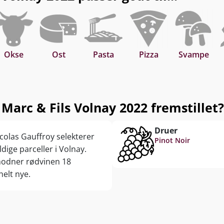
Okse
Ost
Pasta
Pizza
Svampe
arc & Fils Volnay 2022 fremstillet?
Druer
icolas Gauffroy selekterer
Pinot Noir
dige parceller i Volnay.
 modner rødvinen 18
helt nye.