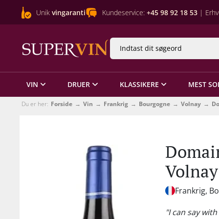
Unik
vingaranti
Kundeservice:
+45 98 92 18 53
| Erhv
VIN
DRUER
KLASSIKERE
MEST SO
Du er her:
Forside
Vin
Frankrig
Bourgogne
Volnay
Do
Domain
Volnay
Frankrig, B
"I can say wit