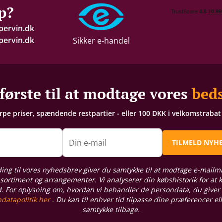
p?
pervin.dk
ervin.dk
Sikker e-handel
første til at modtage vores
beds
arpe priser, spændende restpartier - eller 100 DKK i velkomstraba
n
Din e-mail
TILMELD NYH
ding til vores nyhedsbrev giver du samtykke til at modtage e-mailm
sortiment og arrangementer. Vi analyserer din købshistorik for at
d. For oplysning om, hvordan vi behandler de persondata, du giver
datapolitik her
. Du kan til enhver tid tilpasse dine præferencer el
samtykke tilbage.