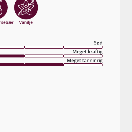
irsebær
Vanilje
Sød
Meget kraftig
Meget tanninrig