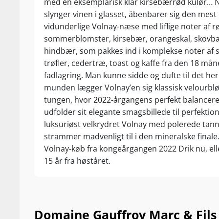
med en eksemplarisk klar kirsebærrød kulør… 
slynger vinen i glasset, åbenbarer sig den mest
vidunderlige Volnay-næse med liflige noter af r
sommerblomster, kirsebær, orangeskal, skovbæ
hindbær, som pakkes ind i komplekse noter af 
trøfler, cedertræ, toast og kaffe fra den 18 må
fadlagring. Man kunne sidde og dufte til det her i
munden lægger Volnay’en sig klassisk velourbl
tungen, hvor 2022-årgangens perfekt balancere
udfolder sit elegante smagsbillede til perfektion
luksuriøst velkrydret Volnay med polerede tann
strammer madvenligt til i den mineralske finale.
Volnay-køb fra kongeårgangen 2022 Drik nu, el
15 år fra høståret.
Domaine Gauffroy Marc & Fils V