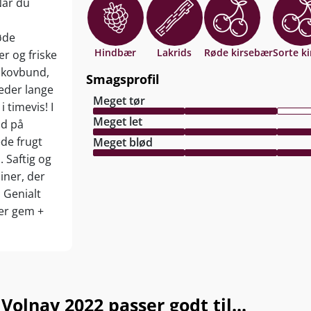
Når du
øde
Hindbær
Lakrids
Røde kirsebær
Sorte k
r og friske
skovbund,
Smagsprofil
neder lange
Meget tør
 timevis! I
Meget let
ød på
de frugt
Meget blød
. Saftig og
iner, der
 Genialt
ler gem +
olnay 2022 passer godt til...