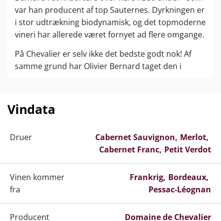
var han producent af top Sauternes. Dyrkningen er
i stor udtrækning biodynamisk, og det topmoderne
vineri har allerede været fornyet ad flere omgange.
På Chevalier er selv ikke det bedste godt nok! Af
samme grund har Olivier Bernard taget den i
Bordeaux ret kontroversielle beslutning: at skifte
traditionel korkprop ud med den nye, teknologiske
DIAM-korkprop.
Vindata
Slottets andenvin L’esprit de Chevalier er et af de
bedste køb, når det kommer til andenvine fra
Druer
Cabernet Sauvignon
Merlot
Pessac-Leognan. Toprated med i den nye 2022-
Cabernet Franc
Petit Verdot
årgang helt op til 96 points fra James Suckling
vidner om value for money af højeste karat.
Vinen kommer
Frankrig
Bordeaux
fra
Pessac-Léognan
Grand Vin:
Domaine de Chevalier (Blanc & Rouge),
Grand Cru Classé (1959 Graves)
2. Vin:
L’Esprit de Chevalier
Producent
Domaine de Chevalier