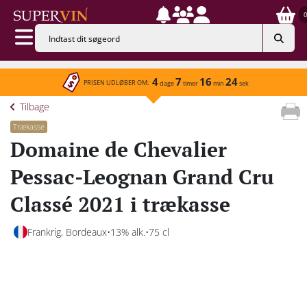
4
7
16
24
PRISEN UDLØBER OM:
dage
timer
min
sek
Tilbage
Trækasse
Domaine de Chevalier
Pessac-Leognan Grand Cru
Classé 2021 i trækasse
Frankrig, Bordeaux
13% alk.
75 cl