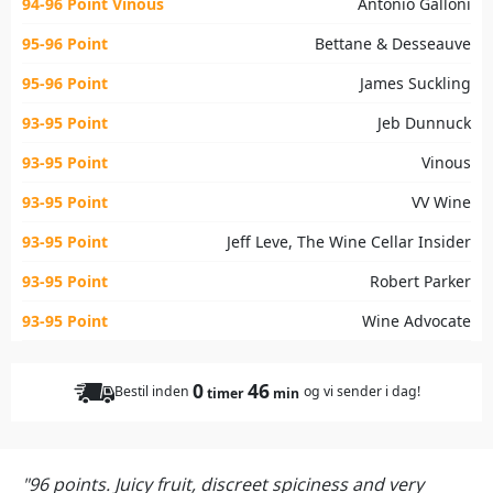
94-96 Point Vinous
Antonio Galloni
95-96 Point
Bettane & Desseauve
95-96 Point
James Suckling
93-95 Point
Jeb Dunnuck
93-95 Point
Vinous
93-95 Point
VV Wine
93-95 Point
Jeff Leve, The Wine Cellar Insider
93-95 Point
Robert Parker
93-95 Point
Wine Advocate
0
46
Bestil inden
og vi sender i dag!
timer
min
"96 points. Juicy fruit, discreet spiciness and very