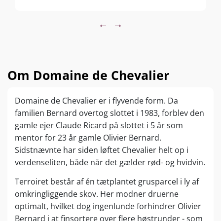
blackberries, elderberries and hints of sloe.
Elegant spiciness and fine minerality in the
←
→
background. On the palate rather full-bodied
with firm yet ripe tannins, juicy fruit, discreet
spiciness and very convincing length.
Om Domaine de Chevalier
Domaine de Chevalier er i flyvende form. Da
familien Bernard overtog slottet i 1983, forblev den
gamle ejer Claude Ricard på slottet i 5 år som
mentor for 23 år gamle Olivier Bernard.
Sidstnævnte har siden løftet Chevalier helt op i
verdenseliten, både når det gælder rød- og hvidvin.
Terroiret består af én tætplantet grusparcel i ly af
omkringliggende skov. Her modner druerne
optimalt, hvilket dog ingenlunde forhindrer Olivier
Bernard i at finsortere over flere høstrunder - som