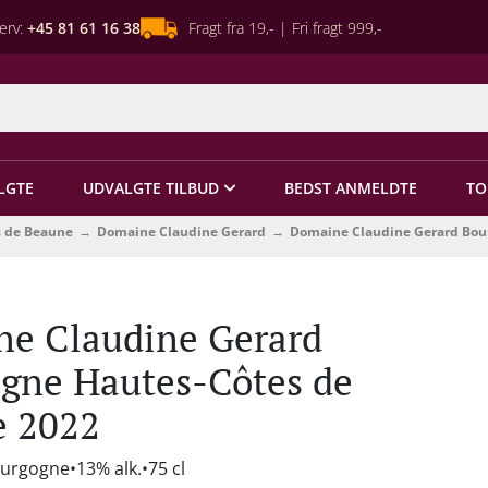
erv:
+45 81 61 16 38
Fragt fra 19,- | Fri fragt 999,-
LGTE
UDVALGTE TILBUD
BEDST ANMELDTE
TO
s de Beaune
Domaine Claudine Gerard
Domaine Claudine Gerard Bou
e Claudine Gerard
gne Hautes-Côtes de
e 2022
ourgogne
13% alk.
75 cl