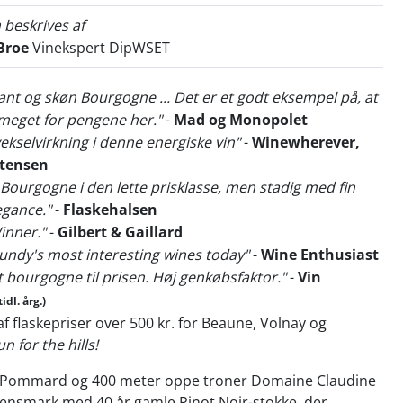
 beskrives af
Broe
Vinekspert DipWSET
gant og skøn Bourgogne ... Det er et godt eksempel på, at
g meget for pengene her."
-
Mad og Monopolet
vekselvirkning i denne energiske vin"
-
Winewherever,
tensen
 Bourgogne i den lette prisklasse, men stadig med fin
egance."
-
Flaskehalsen
inner."
-
Gilbert & Gaillard
undy's most interesting wines today"
-
Wine Enthusiast
t bourgogne til prisen. Høj genkøbsfaktor."
-
Vin
tidl. årg.)
f flaskepriser over 500 kr. for Beaune, Volnay og
un for the hills!
r Pommard og 400 meter oppe troner Domaine Claudine
tensmark med 40 år gamle Pinot Noir-stokke, der