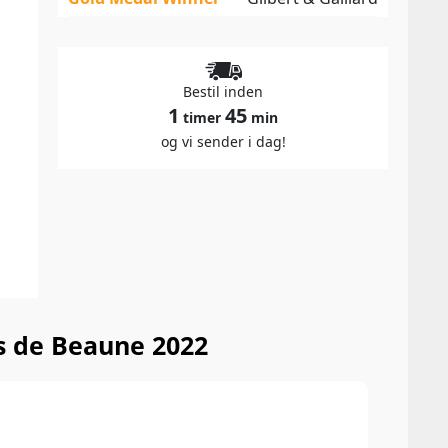
Bestil inden
1
45
timer
min
og vi sender i dag!
s de Beaune 2022
92 P
Winew