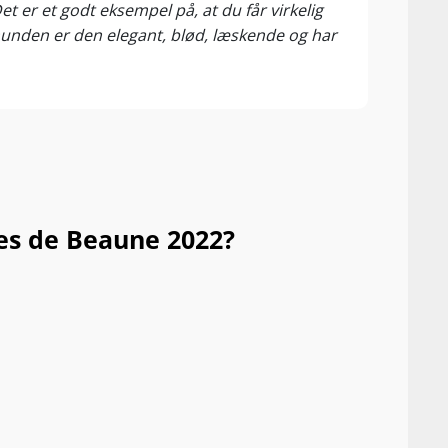
er et godt eksempel på, at du får virkelig
Super
munden er den elegant, blød, læskende og har
det s
es de Beaune 2022?