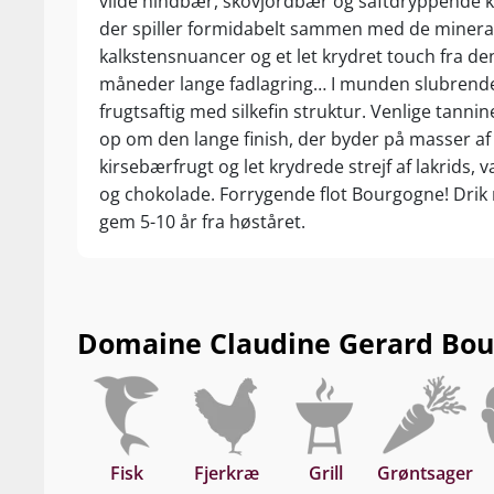
vilde hindbær, skovjordbær og saftdryppende k
der spiller formidabelt sammen med de minera
kalkstensnuancer og et let krydret touch fra de
måneder lange fadlagring… I munden slubrend
frugtsaftig med silkefin struktur. Venlige tannin
op om den lange finish, der byder på masser af
kirsebærfrugt og let krydrede strejf af lakrids, va
og chokolade. Forrygende flot Bourgogne! Drik n
gem 5-10 år fra høståret.
Domaine Claudine Gerard Bour
Fisk
Fjerkræ
Grill
Grøntsager