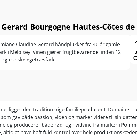
Gerard Bourgogne Hautes-Côtes de 
Domiane Claudine Gerard håndplukker fra 40 år gamle
ark i Meloisey. Vinen gærer frugtbevarende, inden 12
burgundiske egetræsfade.
aune, ligger den traditionsrige familieproducent, Domaine C
m gav både passion, viden og marker videre til sin datter, C
ne og producerer både rød- og hvidvine fra marker i Pomma
, altid at have haft fuld kontrol over hele produktionskæden: 