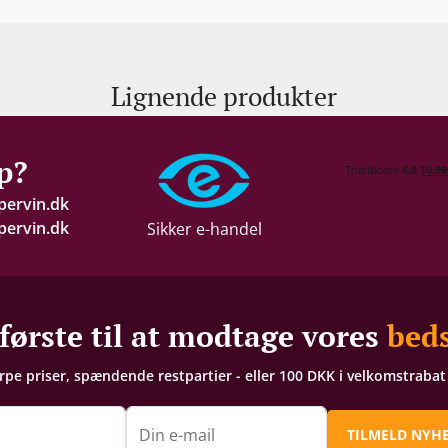
Lignende produkter
p?
pervin.dk
ervin.dk
Sikker e-handel
første til at modtage vores
beds
arpe priser, spændende restpartier - eller 100 DKK i velkomstraba
n
Din e-mail
TILMELD NYH