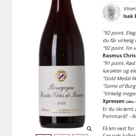
Vinen
Isak 
"92 point. Ele
du får virkeli
"92 point. Fin 
Rasmus Chris
"91 point. Rød
karakter og el
"Gold Medal W
"Some of Burg
"Virkelig mege
Xpressen
(obs. 
Er du skræmt a
Pommard?
- R
Få km vest fo
Gerards kalks