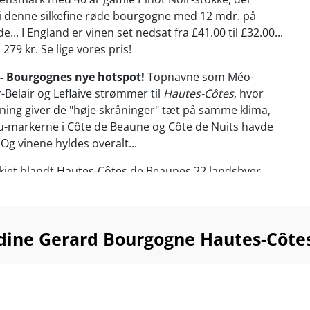
i denne silkefine røde bourgogne med 12 mdr. på
... I England er vinen set nedsat fra £41.00 til £32.00...
l 279 kr. Se lige vores pris!
- Bourgognes nye hotspot!
Topnavne som Méo-
-Belair og Leflaive strømmer til
Hautes-Côtes
, hvor
ing giver de "høje skråninger" tæt på samme klima,
-markerne i Côte de Beaune og Côte de Nuits havde
. Og vinene hyldes overalt...
rkiet blandt Hautes-Côtes de Beaunes 22 landsbyer
en Hugh Johnson helt specifikt Meloisey, hvor Domaine
d laver vin.
dine Gerard Bourgogne Hautes-Côte
ige Bourgogne til fjerkræ, lyst kød, charcuteri,
og cremede oste. Nyd den ved omkring 14-17°C.