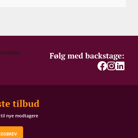
Følg med backstage:
te tilbud
t til nye modtagere
EDSBREV