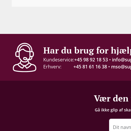
2022
Indhold
75 cl
Alkohol-%
Har du brug for hjæl
13 %
Kundeservice:
+45 98 92 18 53
•
info@su
Erhverv:
+45 81 61 16 38
•
mso@sup
Servering
14-17°C
Gemmepotentiale
Vær den 
5-10 år fra høståret
Gå ikke glip af sk
Proptype
Kork
Dit nav