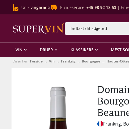
Unik
vingaranti
Kundeservice:
+45 98 92 18 53
| Erhv
VIN
DRUER
KLASSIKERE
MEST SO
Du er her:
Forside
Vin
Frankrig
Bourgogne
Hautes-Côte
Domain
Bourgo
Beaun
Frankrig, B