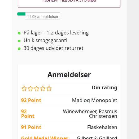
INDHENT TILBUD PÅ STORKØB
På lager - 1-2 dages levering
Unik smagsgaranti
30 dages udvidet returret
Anmeldelser
Din rating
92 Point
Mad og Monopolet
92
Winewherever, Rasmus
Point
Christensen
91 Point
Flaskehalsen
Gold Medal Winner
Gilbert & Gaillard