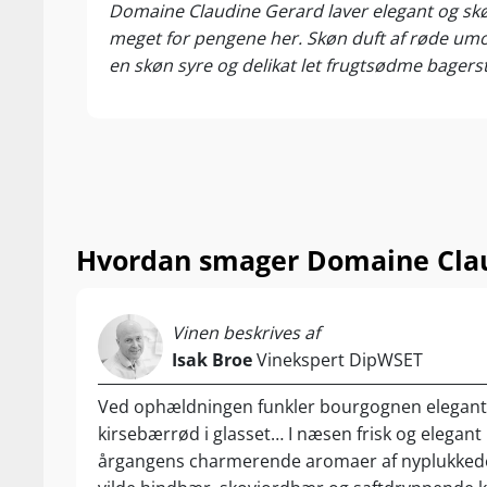
Domaine Claudine Gerard laver elegant og skøn
meget for pengene her. Skøn duft af røde umo
en skøn syre og delikat let frugtsødme bagerst 
Hvordan smager Domaine Clau
Vinen beskrives af
Isak Broe
Vinekspert DipWSET
Ved ophældningen funkler bourgognen elegant
kirsebærrød i glasset… I næsen frisk og elegan
årgangens charmerende aromaer af nyplukkede