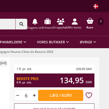
0
Gruppekøb
Min konto
Kurv
Dagens vin
Erhverv
PANMELDERE
VORES BUTIKKER
ØVRIGE
rgogne Hautes-Côtes de Beaune 2022
1 fl. pr. stk.
209,95
DKK
134,95
BEDSTE PRIS
DKK
6 fl. pr. stk.
LÆG I KURV