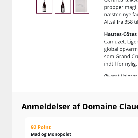
propper magi 
næsten nye fade
Altså fra 358 ti
Hautes-Côtes 
Camuzet, Liger
global opvarmn
som Grand Cru
indtil for nylig
Øverst i hiera
hylder ekspert
Claudine Gerar
......
Anmeldelser af Domaine Clau
Servér den dejl
svamperetter 
92 Point
Mad og Monopolet