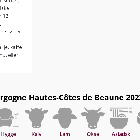
irsebær,
lske
n 12
e
er støtter
ilje, kaffe
u, eller
gogne Hautes-Côtes de Beaune 2022 p
Hygge
Kalv
Lam
Okse
Asiatisk