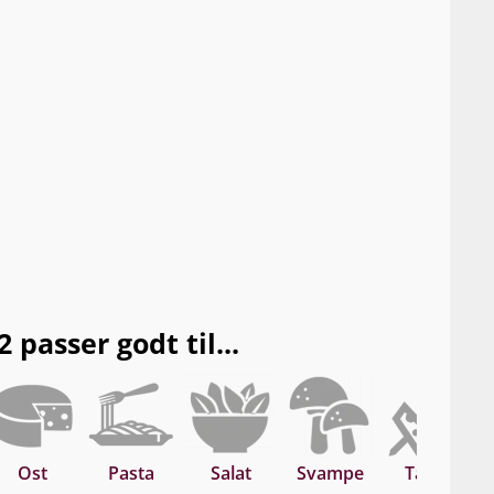
asser godt til...
Ost
Pasta
Salat
Svampe
Tapas