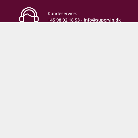
Gemmepotentiale
Gem frem til 2035
Kundeservice:
+45 98 92 18 53
•
info@supervin.dk
Lagring
Flaskelagring
Erhverv:
+45 81 61 16 38
•
mso@supervin.dk
Proptype
Champagnekork
Emballage
6 stk. papkasse
Sikker e-handel
Allergener
Sulferdioxid/ Sulfitter
Følg med backstage: