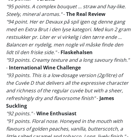
"95 points. A complex bouquet ... straw and hay-like.
Steely, mineral aromas."
-
The Real Review
"94 point. Her er Devaux på spil igen og denne gang
med en Extra Brut i den lyse kategori. Med kun 2 gram
restsukker pr. Liter er vi virkelig i den tørre ende ...
Balancen er nydelig, men nogle vil måske finde den
lidt til den friske side."
-
Flaskehalsen
"93 points. Creamy texture and a long savoury finish."
-
International Wine Challenge
"93 points. This is a low-dosage version (2g/litre) of
the Cuvée D that delivers all the expressive character
and richness of the regular cuvée but with a sheer,
refreshingly dry and flavorsome finish"
-
James
Suckling
"92 points."
-
Wine Enthusiast
"91 points. Floral nose. Honeyed in the mouth with
flavours of golden peaches, vanilla, butterscotch, a
little salted caramel and tobacco. Long, lively finish."
-