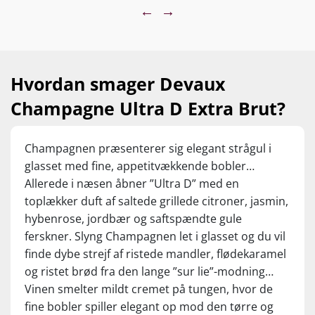
←
→
Parisot, der for nyligt blev udråbt som årets ”Sparkling
Winemaker” ved prestigefyldte International Wine
Challenge.
Michel Parisot forkæler denne luksus-cuvée med hele 35 %
Hvordan smager Devaux
fadlagret reserve-vin fra gamle årgange! Det er et særdeles
eksklusivt valg og det er med til at give Champagnen en
Champagne Ultra D Extra Brut?
enestående smagsdybde. Perfekt balanceret af den lave
dósage på kun 3 g/l. Det her er altså en ”Extra Brut”-
Champagne med et gigantisk gastronomisk potentiale.
Champagnen præsenterer sig elegant strågul i
glasset med fine, appetitvækkende bobler…
Gold Medal - Champagne Sparkling Wine World
Championships
Allerede i næsen åbner ”Ultra D” med en
toplækker duft af saltede grillede citroner, jasmin,
Nyd den pragtfulde Champagne som en aperitif i
hybenrose, jordbær og saftspændte gule
luksusklassen eller server den til trøfler, sushi, fisk og
hummer, rogn, tapas, salater og cremede oste. Servér ved 6-
ferskner. Slyng Champagnen let i glasset og du vil
10 °C.
finde dybe strejf af ristede mandler, flødekaramel
og ristet brød fra den lange ”sur lie”-modning…
Magisk Champagne, der bare kalder på fisk og skaldyr! Drik
Vinen smelter mildt cremet på tungen, hvor de
nu eller gem frem til 2035.
fine bobler spiller elegant op mod den tørre og