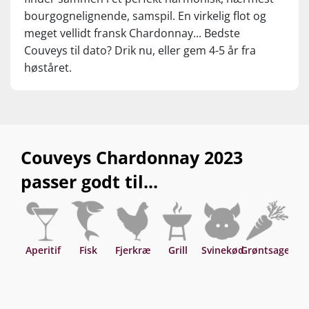
bourgognelignende, samspil. En virkelig flot og
meget vellidt fransk Chardonnay... Bedste
Couveys til dato? Drik nu, eller gem 4-5 år fra
høståret.
Couveys Chardonnay 2023
passer godt til...
Aperitif
Fisk
Fjerkræ
Grill
Svinekød
Grøntsager
H