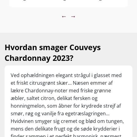
Bourgogne. Nu er jeg ikke tilhænger af at lave
disse sammenligninger, men lige her gør jeg
←
→
en undtagelse. Skøn duft af citrus, modne
æbler, hasselnødder, smør og vanilje. I
munden er den cremet, har god frugtsødme
og friskhed - god balance, skøn vin til gode
Hvordan smager Couveys
penge 1 FL. 119,95 / BEDSTE PRIS V/ 6 FL. 69,95
Chardonnay 2023?
Ved ophældningen elegant strågul i glasset med
et friskt citrusgrønt skær… Næsen emmer af
lækre Chardonnay-noter med friske grønne
æbler, saltet citron, delikat fersken og
honningmelon, som åbner for krydrede strejf af
smør, røg og vanilje fra egetræslagringen...
Hvidvinen smyger sig cremet og blød om tungen,
mens den delikate frugt og de søde krydderier i
finder sammen i et perfekt harmonisk, nærmest