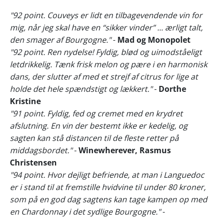
"92 point. Couveys er lidt en tilbagevendende vin for
mig, når jeg skal have en “sikker vinder” ... ærligt talt,
den smager af Bourgogne."
-
Mad og Monopolet
"92 point. Ren nydelse! Fyldig, blød og uimodståeligt
letdrikkelig. Tænk frisk melon og pære i en harmonisk
dans, der slutter af med et strejf af citrus for lige at
holde det hele spændstigt og lækkert."
-
Dorthe
Kristine
"91 point. Fyldig, fed og cremet med en krydret
afslutning. En vin der bestemt ikke er kedelig, og
sagten kan stå distancen til de fleste retter på
middagsbordet."
-
Winewherever, Rasmus
Christensen
"94 point. Hvor dejligt befriende, at man i Languedoc
er i stand til at fremstille hvidvine til under 80 kroner,
som på en god dag sagtens kan tage kampen op med
en Chardonnay i det sydlige Bourgogne."
-