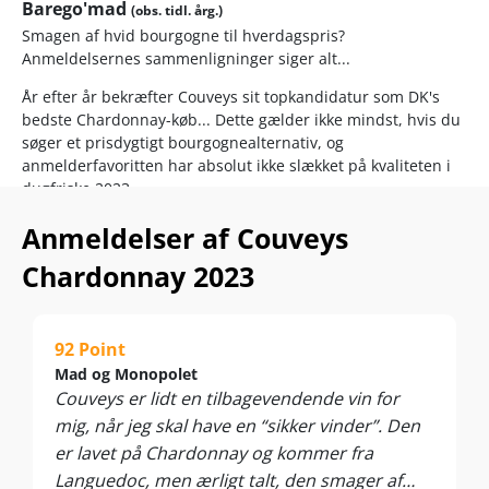
Barego'mad
(obs. tidl. årg.)
Smagen af hvid bourgogne til hverdagspris?
Anmeldelsernes sammenligninger siger alt...
År efter år bekræfter Couveys sit topkandidatur som DK's
bedste Chardonnay-køb... Dette gælder ikke mindst, hvis du
søger et prisdygtigt bourgognealternativ, og
anmelderfavoritten har absolut ikke slækket på kvaliteten i
dugfriske 2023.
Er du vild med frugtlækker, smørcremet og elegant
Anmeldelser af Couveys
egetræskrydret Chardonnay, så leverer Couveys den
Chardonnay 2023
ultimative allrounder på et niveau, du yderst sjældent
smager mage til i prislejet.
.....
92 Point
Nyd den til hygge, grillet fisk og skaldyr, stegt fjerkræ og lyst
Mad og Monopolet
kød, svampe, charcuteri og cremede oste. Servér ved 10-
Couveys er lidt en tilbagevendende vin for
12°C
mig, når jeg skal have en “sikker vinder”. Den
er lavet på Chardonnay og kommer fra
Languedoc, men ærligt talt, den smager af