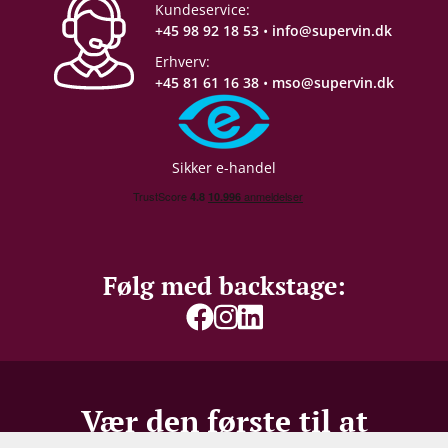
Kundeservice:
Servering
10-12°C
+45 98 92 18 53
•
info@supervin.dk
Erhverv:
Gemmepotentiale
4-5 år fra høståret
+45 81 61 16 38
•
mso@supervin.dk
Proptype
Kork
Sikker e-handel
Emballage
6 stk. papkasse
Allergener
Sulferdioxid/ Sulfitter
Følg med backstage:
Vær den første til at