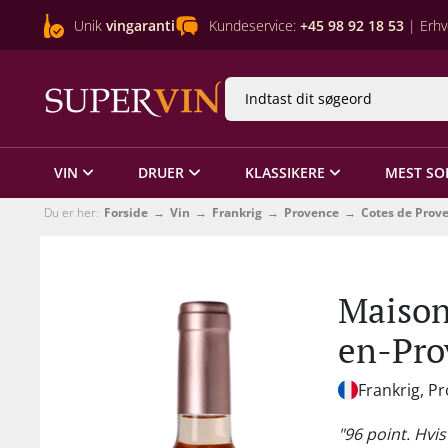
Unik
vingaranti
Kundeservice:
+45 98 92 18 53
| Erhv
VIN
DRUER
KLASSIKERE
MEST SO
Du er her:
Forside
Vin
Frankrig
Provence
Cotes de Prov
Maison
en-Pro
Frankrig, P
"96 point. Hvi