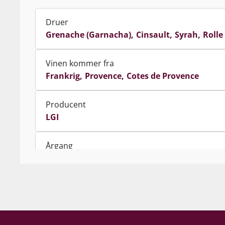
Druer
Grenache (Garnacha)
Cinsault
Syrah
Rolle
Vinen kommer fra
Frankrig
Provence
Cotes de Provence
Producent
LGI
Årgang
2023
Indhold
75 cl