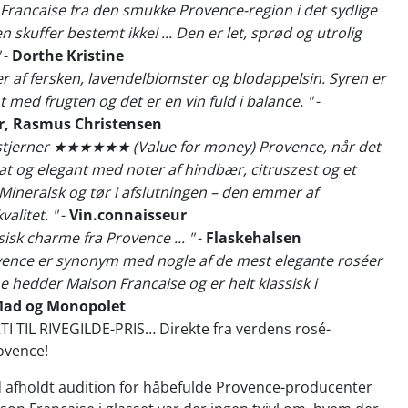
rancaise fra den smukke Provence-region i det sydlige
n skuffer bestemt ikke! ... Den er let, sprød og utrolig
-
Dorthe Kristine
er af fersken, lavendelblomster og blodappelsin. Syren er
 med frugten og det er en vin fuld i balance. "
-
, Rasmus Christensen
6 stjerner ★★★★★★ (Value for money) Provence, når det
kat og elegant med noter af hindbær, citruszest og et
. Mineralsk og tør i afslutningen – den emmer af
alitet. "
-
Vin.connaisseur
sisk charme fra Provence ... "
-
Flaskehalsen
ovence er synonym med nogle af de mest elegante roséer
e hedder Maison Francaise og er helt klassisk i
ad og Monopolet
I TIL RIVEGILDE-PRIS… Direkte fra verdens rosé-
ovence!
tid afholdt audition for håbefulde Provence-producenter