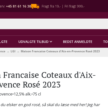
erv:
+45 81 61 16 38
Fragt fra 19,- | Fri fragt 999,-
LGTE
UDVALGTE TILBUD
BEDST ANMELDTE
TO
ence
LGI
Maison Francaise Coteaux d'Aix-en-Provence Rosé 2023
 Francaise Coteaux d'Aix-
vence Rosé 2023
rovence
12,5% alk.
75 cl
s du elsker en god rosé, så skal du læse med her! Jeg har