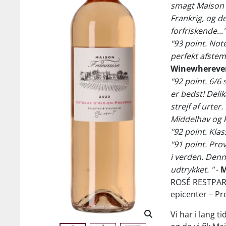
smagt Maison F
Frankrig, og de
forfriskende..."
"93 point. Not
perfekt afstemt
Winewherever
"92 point. 6/
er bedst! Deli
strejf af urter
Middelhav og kv
"92 point. Klas
"91 point. Pr
i verden. Denn
udtrykket. "
-
M
ROSÉ RESTPART
epicenter – Pr
Vi har i lang 