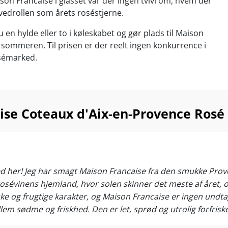
ison Francaise i glasset var der ingen tvivl om, hvem der
vedrollen som årets roséstjerne.
 en hylde eller to i køleskabet og gør plads til Maison
 sommeren. Til prisen er der reelt ingen konkurrence i
sémarked.
Pinot Noir, Mosel har Riesling og i Provence er
 specialitet man har dyrket og perfektioneret igennem
ier. Ganske få kilometer fra Middelhavet solbader
ise Coteaux d'Aix-en-Provence Rosé
sten 3000 timer om året, hvilket er nøglen til den blide,
saftige smag. Den kølige Mistralvind sikrer en skøn
 den kalkstensholdige jordbund giver den mineralske
ør provence-roséerne fantastisk madvenlige!
ed her! Jeg har smagt Maison Francaise fra den smukke Prove
se er skabt på et ærkeklassisk drueblend bestående af
rosévinens hjemland, hvor solen skinner det meste af året,
ault, Syrah og Rolle, der alle høstes om natten, så
ares bedst muligt. Resultatet er den mest rislende
iske og frugtige karakter, og Maison Francaise er ingen undt
 rosé med noter af hybenrose, lavendel, skovjordbær,
ødme og friskhed. Den er let, sprød og utrolig forfriskende –
tsprøjtende gule ferskner. Hvem henter et glas?
ere den kold til alt fra lette salater til sommerens BBQ . Den 