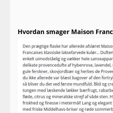
til lidt ekstra selvforkælelse.
Du får Supervi
årets helt stor
længe vi har fl
Maison Franca
Hvordan smager Maison Franca
tapas, fisk og 
osteanretninge
Den prægtige flaske har allerede afsløret Mais
Francaises klassiske laksefarvede kulør… Dufte
enkelt uimodståelig og vækker hele sanseappa
delikate provencedufte af hybenrose, lavendel
gule ferskner, skovjordbær og herbes de Prove
du ikke allerede var blæst bagover af den fortry
så bliver du det ved første mundfuld. Blid og c
tungen med læskende lækker bærfrugt, rabar
fløde, citrus og mineralske strejf af våde sten. H
friskhed og finesse i metermål! Lang og elegan
med friske Middelhavs-briser og røde sommer