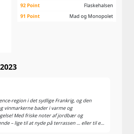
92 Point
Flaskehalsen
91 Point
Mad og Monopolet
 2023
93 P
Winew
nce-region i det sydlige Frankrig, og den
En kø
 og vinmarkerne bader i varme og
en vi
agelse! Med friske noter af jordbær og
sole
 lige til at nyde på terrassen ... eller til en
er også skøn som aperitif, når du bare har lyst