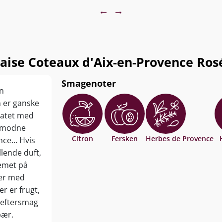
←
→
ns unikke smagegaranti på, at Maison Francaise bliver
e roséhit. Prøv den, elsk den og bestil den igen… Så
asker!
ise
er helt formidabel som en læskende aperitif eller til
ise Coteaux d'Aix-en-Provence Ros
skaldyr, salater, sushi, fjerkræ, grillmad, oliven og
r. Servér ved 8-10°C.
Smagenoter
on
n er ganske
ratet med
, modne
Citron
Fersken
Herbes de Provence
nce… Hvis
llende duft,
remet på
ber med
er er frugt,
t eftersmag
bær.