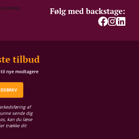
Følg med backstage:
te tilbud
t til nye modtagere
EDSBREV
arkedsføring af
 kunne sende dig
 os, kan du læse
ler trække dit