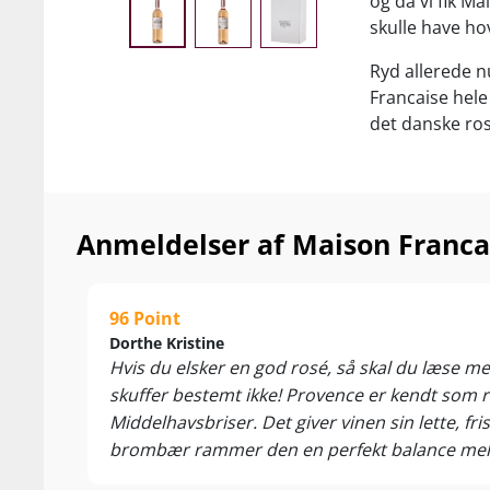
og da vi fik Ma
skulle have ho
Ryd allerede nu
Francaise hele
det danske ro
Bourgogne har 
rosévinene den
adskillige årt
Anmeldelser af Maison Franca
vinstokkene næ
cremede og bær
friskhed mens
96 Point
finesse som g
Dorthe Kristine
Hvis du elsker en god rosé, så skal du læse m
Maison Francai
skuffer bestemt ikke! Provence er kendt som 
Grenache, Cins
friskheden bev
Middelhavsbriser. Det giver vinen sin lette, fr
terrasse-lækre
brombær rammer den en perfekt balance mellem s
hindbær og saf
lækker frokost i solen. Jeg vil anbefale at serv