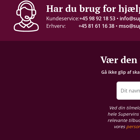
Alkohol-%
Har du brug for hjæl
12,5 %
Kundeservice:
+45 98 92 18 53
•
info@su
Erhverv:
+45 81 61 16 38
•
mso@sup
Servering
8-10°C
Gemmepotentiale
Vær den 
3-4 år fra høståret
Gå ikke glip af sk
Proptype
Kork
Dit nav
Emballage
Ved din tilmel
6 stk. papkasse
hele Supervins 
relevante tilbu
vores
person
Næringsindhold
Se producentens varedeklaration her