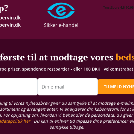
p?
pervin.dk
ervin.dk
Sikker e-handel
første til at modtage vores
beds
arpe priser, spændende restpartier - eller 100 DKK i velkomstraba
n
Din e-mail
TILMELD NYH
ding til vores nyhedsbrev giver du samtykke til at modtage e-mailm
sortiment og arrangementer. Vi analyserer din købshistorik for at
d. For oplysning om, hvordan vi behandler de persondata, du giver
datapolitik her
. Du kan til enhver tid tilpasse dine præferencer el
samtykke tilbage.