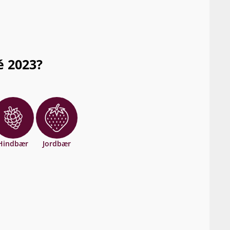
é 2023?
Hindbær
Jordbær