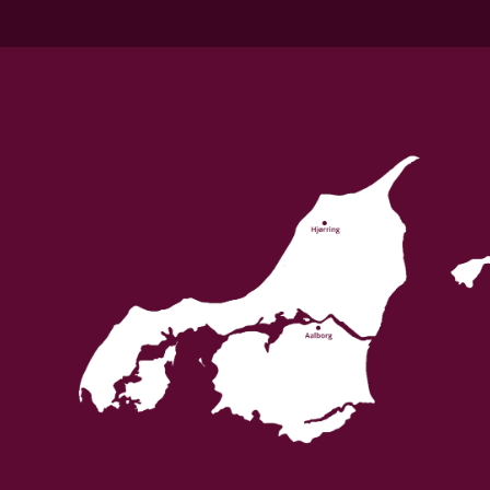
Allergener
Sulferdioxid/ Sulfitter