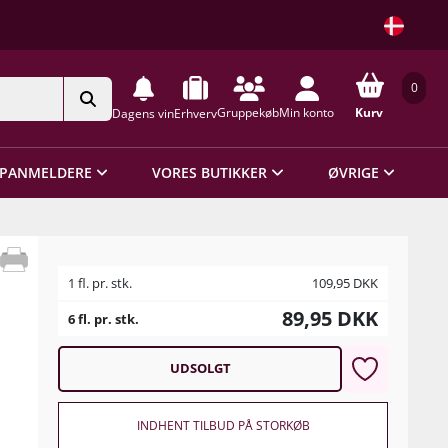
0
Gruppekøb
Min konto
Kurv
Dagens vin
Erhverv
PANMELDERE
VORES BUTIKKER
ØVRIGE
1 fl. pr. stk.
109,95
DKK
89,95
DKK
6 fl. pr. stk.
UDSOLGT
INDHENT TILBUD PÅ STORKØB