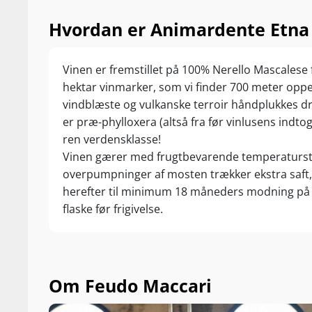
Hvordan er Animardente Etna 
Vinen er fremstillet på 100% Nerello Mascalese 
hektar vinmarker, som vi finder 700 meter oppe p
vindblæste og vulkanske terroir håndplukkes d
er præ-phylloxera (altså fra før vinlusens indtog
ren verdensklasse!
Vinen gærer med frugtbevarende temperatursty
overpumpninger af mosten trækker ekstra saft, 
herefter til minimum 18 måneders modning på 
flaske før frigivelse.
Om Feudo Maccari