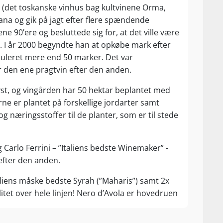
i (det toskanske vinhus bag kultvinene Orma,
scana og gik på jagt efter flere spændende
ne 90’ere og besluttede sig for, at det ville være
ine. I år 2000 begyndte han at opkøbe mark efter
uleret mere end 50 marker. Det var
 den ene pragtvin efter den anden.
yst, og vingården har 50 hektar beplantet med
ne er plantet på forskellige jordarter samt
 og næringsstoffer til de planter, som er til stede
 Carlo Ferrini – ”Italiens bedste Winemaker” -
efter den anden.
Siciliens måske bedste Syrah (”Maharis”) samt 2x
itet over hele linjen! Nero d’Avola er hovedruen
kke en vinmarks specifikke terroir, er i dag en af