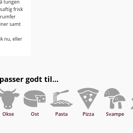
På tungen
aftig frisk
trumfer
iner samt
k nu, eller
sser godt til...
Okse
Ost
Pasta
Pizza
Svampe