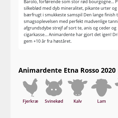
Barolo, forførende som stor rød bourgogne... 
silkeblød med dyb mineralitet, pikante urter og s
bærfrugt i smukkeste samspil Den lange finish 
smagsoplevelsen med perfekt madvenlige tann
afgrundsdybe strejf af sort te, anis og ceder og
cigarkasse… Animardente har gjort det igen! Dri
gem +10 år fra høståret.
Animardente Etna Rosso 2020 pa
Fjerkræ
Svinekød
Kalv
Lam