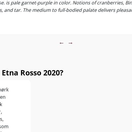
 is pale garnet-purple in color. Notions of cranberries, Bi
bs, and tar. The medium to full-bodied palate delivers pleas
←
→
Etna Rosso 2020?
mørk
sen
k
,
s,
 som