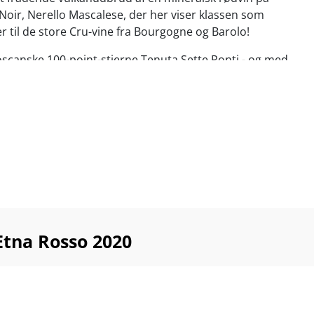
t Noir, Nerello Mascalese, der her viser klassen som
r til de store Cru-vine fra Bourgogne og Barolo!
oscanske 100-point-stjerne Tenuta Sette Ponti - og med
sans for detaljen som kendetegner vinhusets ikonvine
. Skal simpelthen smages...
tige steaks, fuglevildt, lyst kød, andebryst, svampe,
g modne oste. Server ved 14-17°C
tna Rosso 2020