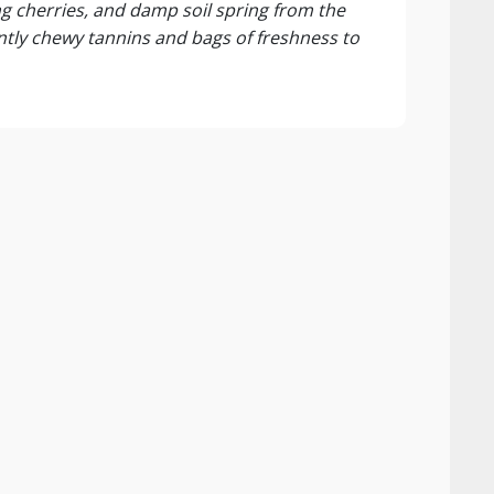
ng cherries, and damp soil spring from the
Cherr
antly chewy tannins and bags of freshness to
round