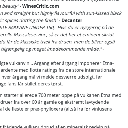
 beauty"
-
WinesCritic.com
n and straight but highly flavourful with sun-kissed black
ic spices dotting the finish"
-
Decanter
DSTE RØDVINE UNDER 150,- Hvis du er nysgerrig på de
erello Mascalese-vine, så er det her et eminent skridt
du får de klassiske træk fra druen, men de bliver også
n tilgængelig og meget imødekommende måde."
-
lgte vulkanvin… Årgang efter årgang imponerer Etna-
ardente med flotte ratings fra de store internationale
 hver årgang må vi melde desværre udsolgt, før
 fans får stillet deres tørst.
n starter allerede 700 meter oppe på vulkanen Etna med
druer fra over 60 år gamle og ekstremt lavtydende
f de fleste er præ-phylloxera (altså fra før vinlusens
et frådende vulkanudbrud af en mineralsk rødvin på