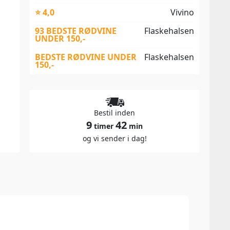
⭐ 4,0
Vivino
93 BEDSTE RØDVINE
Flaskehalsen
UNDER 150,-
BEDSTE RØDVINE UNDER
Flaskehalsen
150,-
Bestil inden
9
42
timer
min
og vi sender i dag!
92 P
Wines