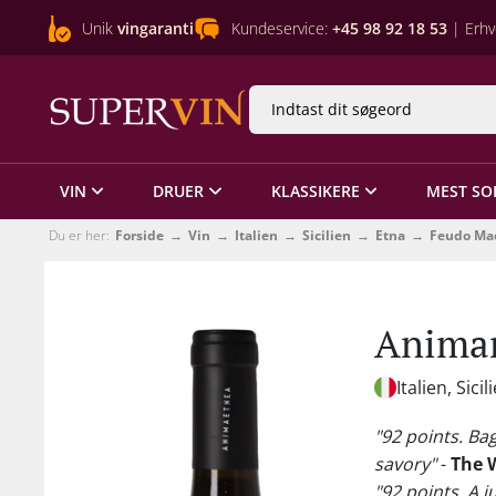
Unik
vingaranti
Kundeservice:
+45 98 92 18 53
| Erhv
VIN
DRUER
KLASSIKERE
MEST SO
Du er her:
Forside
Vin
Italien
Sicilien
Etna
Feudo Mac
Animar
Italien, Sicil
"92 points. Bag
savory"
-
The 
"92 points. A j