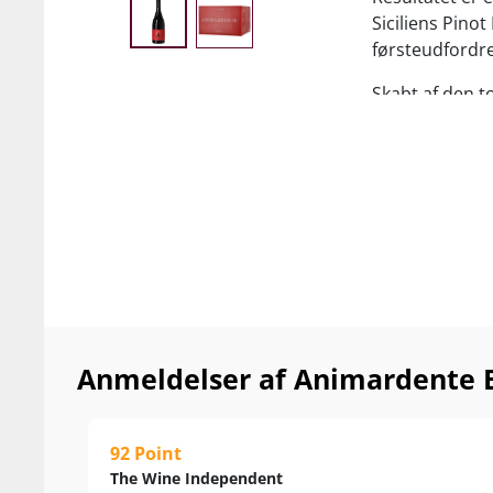
Siciliens Pino
førsteudfordre
Skabt af den t
mindst samme 
Orma og Oreno
…….
Nyd den til saf
pastaretter o
Anmeldelser af Animardente E
92 Point
The Wine Independent