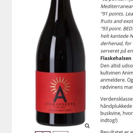
Mediterranean
"91 points. Lea
fruits and exot
"93 point. BE
helt kantede N
derhenad, for 
serveret på e
Flaskehalsen
Den altid udso
kultvinen Anim
anmeldere. Og
rødvinens mange
Verdensklasse
håndplukkede 
buskvine, hvora
indtog!)
Resultatet er 