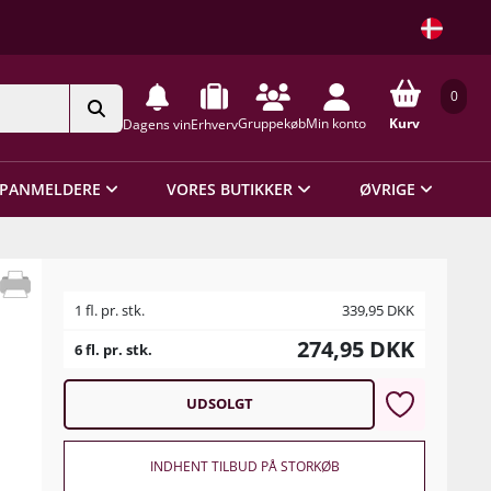
0
Gruppekøb
Min konto
Kurv
Dagens vin
Erhverv
PANMELDERE
VORES BUTIKKER
ØVRIGE
1 fl. pr. stk.
339,95
DKK
274,95
DKK
6 fl. pr. stk.
UDSOLGT
INDHENT TILBUD PÅ STORKØB