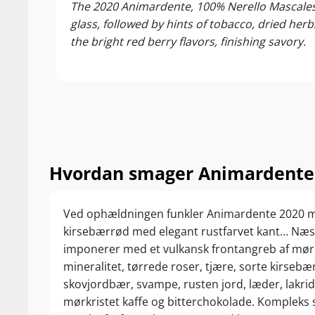
The 2020 Animardente, 100% Nerello Mascalese.
glass, followed by hints of tobacco, dried her
the bright red berry flavors, finishing savory.
Hvordan smager Animardente 
Ved ophældningen funkler Animardente 2020 
kirsebærrød med elegant rustfarvet kant… Næ
imponerer med et vulkansk frontangreb af mør
mineralitet, tørrede roser, tjære, sorte kirsebær
skovjordbær, svampe, rusten jord, læder, lakrid
mørkristet kaffe og bitterchokolade. Kompleks