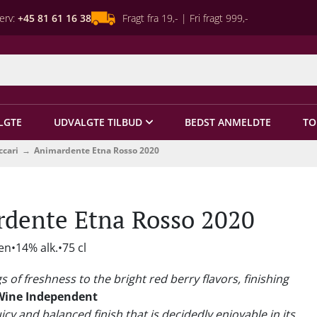
erv:
+45 81 61 16 38
Fragt fra 19,- | Fri fragt 999,-
LGTE
UDVALGTE TILBUD
BEDST ANMELDTE
TO
cari
Animardente Etna Rosso 2020
dente Etna Rosso 2020
ien
14% alk.
75 cl
s of freshness to the bright red berry flavors, finishing
Wine Independent
uicy and balanced finish that is decidedly enjoyable in its