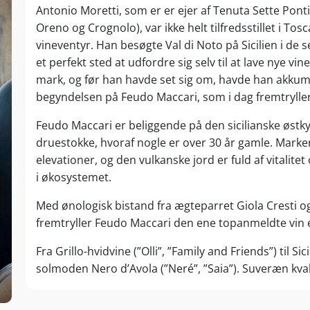
Antonio Moretti, som er er ejer af Tenuta Sette Pont
Oreno og Crognolo), var ikke helt tilfredsstillet i To
vineventyr. Han besøgte Val di Noto på Sicilien i de se
et perfekt sted at udfordre sig selv til at lave nye v
mark, og før han havde set sig om, havde han akkum
begyndelsen på Feudo Maccari, som i dag fremtryller
Feudo Maccari er beliggende på den sicilianske østk
druestokke, hvoraf nogle er over 30 år gamle. Marker
elevationer, og den vulkanske jord er fuld af vitalitet
i økosystemet.
Med ønologisk bistand fra ægteparret Giola Cresti og
fremtryller Feudo Maccari den ene topanmeldte vin 
Fra Grillo-hvidvine (”Olli”, ”Family and Friends”) til 
solmoden Nero d’Avola (”Neré”, ”Saia”). Suveræn kval
i regionen. Druen, der på eminent vis formår at udtry
Siciliens mest interessante druer.