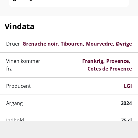
hvilket tilfører ekstra dybde, struktur og
kompleksitet uden at overdøve den elegante
frugt. Resultatet er en klassisk Provence-rosé i
Vindata
klokkeklar Grand Cru Classé-klasse.
Druer
Grenache noir
Tibouren
Mourvedre
Øvrige
Vinen kommer
Frankrig
Provence
fra
Cotes de Provence
Producent
LGI
Årgang
2024
Indhold
75 cl
Lignende produkter
Alkohol-%
12,5 %