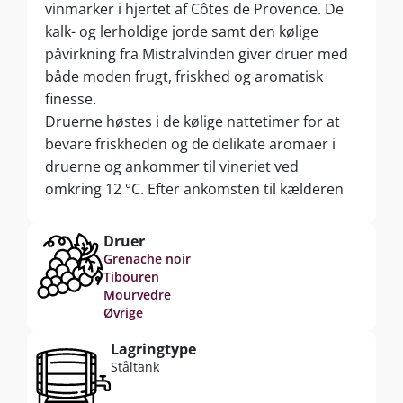
vinmarker i hjertet af Côtes de Provence. De
kalk- og lerholdige jorde samt den kølige
påvirkning fra Mistralvinden giver druer med
både moden frugt, friskhed og aromatisk
finesse.
Druerne høstes i de kølige nattetimer for at
bevare friskheden og de delikate aromaer i
druerne og ankommer til vineriet ved
omkring 12 °C. Efter ankomsten til kælderen
presses druerne nænsomt i en pneumatisk
presse, hvorefter mosten gæres ved lav
Druer
temperatur i temperaturkontrollerede tanke
Grenache noir
Tibouren
for at fremhæve vinens frugtige og florale
Mourvedre
nuancer.
Øvrige
Hver druesort vinificeres separat, hvorefter
den endelige cuvée sammensættes. Vinen
Lagringtype
Ståltank
modner efterfølgende i omkring seks
måneder på demi-muids (store egetræsfade),