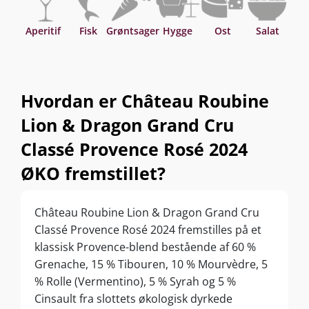
Aperitif
Fisk
Grøntsager
Hygge
Ost
Salat
Sk
Hvordan er Château Roubine
Lion & Dragon Grand Cru
Classé Provence Rosé 2024
ØKO fremstillet?
Château Roubine Lion & Dragon Grand Cru
Classé Provence Rosé 2024 fremstilles på et
klassisk Provence-blend bestående af 60 %
Grenache, 15 % Tibouren, 10 % Mourvèdre, 5
% Rolle (Vermentino), 5 % Syrah og 5 %
Cinsault fra slottets økologisk dyrkede