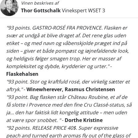
Vinen beskrives af
Thor Gottschalk
Vinekspert WSET 3
"93 points. GASTRO-ROSÉ FRA PROVENCE. Flasken er
svær at undgå at blive draget af. Det rene glas uden
etiket – og med navn og våbenskjolde præget ind på
siden – giver et både pompøst og iøjnefaldende look,
og heldigvis følger smagen trop. Her er masser af
kompleksitet og dybde, krydderier og urter."
-
Flaskehalsen
"93 point. Stor og kraftfuld rosé, der virkelig sætter et
aftryk."
-
Winewherever, Rasmus Christensen
"93 point. Bag flasken står Château Roubine, et af de
få slotte i Provence med den fine Cru Classé-status, så
ja… den har faktisk lidt kongelig attitude – men uden
at være spor snobbet. "
-
Dorthe Kristine
"92 points. RELEASE PRICE 40$. Super expressive
peach and turned earth aromas fly out of the glass of