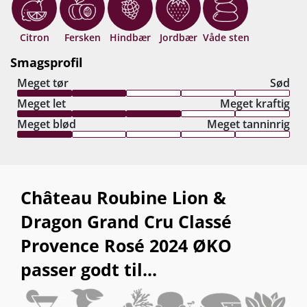
lange eftersmag, der rundes flot af med et pift af
citron og middelhavsurter. Grand Cru Classé-rosé
i verdensklasse og med et klokkeklart
Citron
Fersken
Hindbær
Jordbær
Våde sten
gastronomisk potentiale, men som også snildt
Smagsprofil
kan nydes for sig selv på terrassen. Drik nu, eller
Meget tør
Sød
gem 4-5 år fra høståret.
Meget let
Meget kraftig
Meget blød
Meget tanninrig
Château Roubine Lion &
Dragon Grand Cru Classé
Provence Rosé 2024 ØKO
passer godt til...