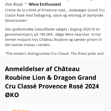
this Rosé. "
-
Wine Enthusiast
Creme de la crème af Provence-rosé… Vaskeægte Grand Cru
Classé Rosé med fadlagring, value og velsmag af olympiske
dimensioner!
Den gudesmukke luksusflaske sælges i årgang 2024 til en
gennemsnitspris på 198 DKK, ifølge Wine Searcher. Vi har
hentet restparti hos Château Roubine og sænker prisen til
det laveste niveau i verden.
“The estate's distinguished Cru Classé. The finest plots and
most exceptional grape varieties are carefully selected to
craft this age-worthy rosé, aged in oak barrels. The vines
Anmeldelser af Château
have an average age of 50 years, with the Tibouren vines
reaching up to 80 years old.” –
Château Roubine
Roubine Lion & Dragon Grand
Château Roubine er et historisk Cru Classé-slotte i Côtes de
Cru Classé Provence Rosé 2024
Provence, der var blandt kun 23 ejendomme, som gjorde sig
ØKO
fortjent til den prestigefyldte klassifikation i 1955. Siden da
har slottet været blandt områdets mest anerkendte
producenter af kvalitetsrosé.