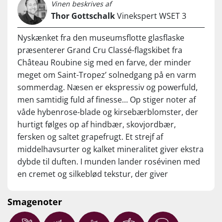
Vinen beskrives af
kalkrig jordbund, ideel øst-vest orientering og det varme
lyst kød eller fisk er de mest oplagte
Thor Gottschalk
Vinekspert WSET 3
middelhavsklima giver druer med både modenhed, friskhed
ledsagere. Normalpris kr. 199,95, Set til kr.
og aromatisk finesse. Skabt på op til 80 % år gamle,
99,95
Nyskænket fra den museumsflotte glasflaske
certificerede økologiske, vinstokke, der fordeler sig mellem
www.supervin.dk | 5 Stjerner – Imponerende
præsenterer Grand Cru Classé-flagskibet fra
60 % Grenache, 15 % Tibouren, 10 % Mourvèdre, 5 % Rolle,
kvalitet til prisen | 93 Pts. – Glimrende
5 % Syrah og 5 % Cinsault.
Château Roubine sig med en farve, der minder
meget om Saint-Tropez’ solnedgang på en varm
Der, hvor vinen for alvor adskiller sig fra det store udbud af
sommerdag. Næsen er ekspressiv og powerfuld,
Provence-rosé, er den seks måneder lange modning på
men samtidig fuld af finesse… Op stiger noter af
egetræsfade, der er med til at give en vidunderlige dybde og
cremet kompleksitet til den intense frugtsmag.
våde hybenrose-blade og kirsebærblomster, der
hurtigt følges op af hindbær, skovjordbær,
Oplev sjælden Grand Cru Classé-rosé til en uhørt spotpris!
fersken og saltet grapefrugt. Et strejf af
Så længe lager haves…
middelhavsurter og kalket mineralitet giver ekstra
…
dybde til duften. I munden lander rosévinen med
Nyd den vilde rosévin som en eksklusiv aperitif eller servér
en cremet og silkeblød tekstur, der giver
den til stegte fisk og skaldyr, lette asiatiske retter,
associationer til rødgrød med fløde tilsat et skvæt
svamperetter, grillet kød, tapas og nøddeagtige oste. Servér
rabarber. Modningen på egetræsfade giver et
Smagenoter
ved 8-12°C
diskret hint af vanilje og hakkede mandler i den